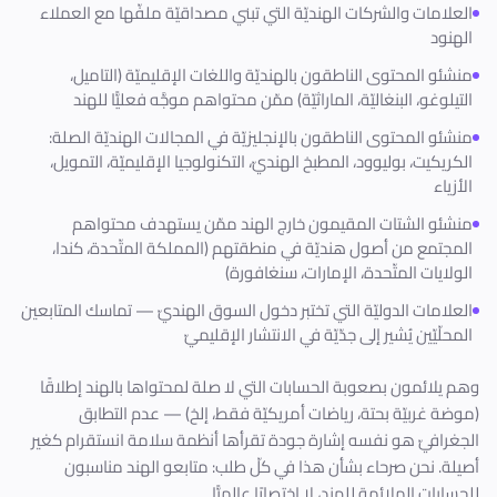
العلامات والشركات الهنديّة التي تبني مصداقيّة ملفّها مع العملاء
الهنود
منشئو المحتوى الناطقون بالهنديّة واللغات الإقليميّة (التاميل،
التيلوغو، البنغاليّة، الماراثيّة) ممّن محتواهم موجَّه فعليًّا للهند
منشئو المحتوى الناطقون بالإنجليزيّة في المجالات الهنديّة الصلة:
الكريكيت، بوليوود، المطبخ الهنديّ، التكنولوجيا الإقليميّة، التمويل،
الأزياء
منشئو الشتات المقيمون خارج الهند ممّن يستهدف محتواهم
المجتمع من أصول هنديّة في منطقتهم (المملكة المتّحدة، كندا،
الولايات المتّحدة، الإمارات، سنغافورة)
العلامات الدوليّة التي تختبر دخول السوق الهنديّ — تماسك المتابعين
المحلّيّين يُشير إلى جدّيّة في الانتشار الإقليميّ
وهم يلائمون بصعوبة الحسابات التي لا صلة لمحتواها بالهند إطلاقًا
(موضة غربيّة بحتة، رياضات أمريكيّة فقط، إلخ) — عدم التطابق
الجغرافيّ هو نفسه إشارة جودة تقرأها أنظمة سلامة انستقرام كغير
أصيلة. نحن صرحاء بشأن هذا في كلّ طلب: متابعو الهند مناسبون
للحسابات الملائمة للهند، لا اختصارًا عالميًّا.