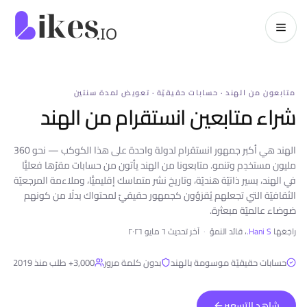
خطّي إلى المحتوى
kes.io
متابعون من الهند · حسابات حقيقيّة · تعويض لمدة سنتين
شراء متابعين انستقرام من الهند
الهند هي أكبر جمهور انستقرام لدولة واحدة على هذا الكوكب — نحو 360
مليون مستخدِم وتنمو. متابعونا من الهند يأتون من حسابات مقرّها فعليًّا
في الهند، بسير ذاتيّة هنديّة، وتاريخ نشر متماسك إقليميًّا، وملاءمة المرجعيّة
الثقافيّة التي تجعلهم يُقرَؤون كجمهور حقيقيّ لمحتواك بدلًا من كونهم
ضوضاء عالميّة مبعثرة.
راجَعَهَا
Hani S.
، قائد النموّ
·
آخر تحديث
٦ مايو ٢٠٢٦
حسابات حقيقيّة موسومة بالهند
بدون كلمة مرور
3,000+
طلب منذ 2019
شاهد التسعير