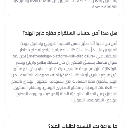
يتفاعلون بمعدّل 2-3 أضعاف الغربيّين لأنّ ملاءمة اللغة والمرجعيّة
الثقافيّة صحيحة.
هل هذا آمن لحساب انستقرام مقرّه خارج الهند؟
آمن من ناحية أنّنا نطبِّق نفس التسليم التدريجيّ وتدقيق جودة
المورِّدين على كلّ طلب، أيًّا كانت الجغرافيا. (راجع إفصاح مخاطر
المنصّات على /methodology/platform-risk-disclosure.) لكن ثمّة
سؤال تماسك يستحقّ التفكير: إن كان حسابك بطابع برازيليّ وينشر
بالبرتغاليّة، فإنّ مجموعة متابعين مرجَّحة للهند ستبدو في غير محلّها
لأيّ مراجِع (بشريّ أو شركات تدقيق) لملفّ جمهورك. المتابعون من
الهند يلائمون فعلًا الحسابات التي تستهدف الجمهور الهنديّ بالفعل
— العلامات الهنديّة، ومنشئو المحتوى الهنديّ، ومنشئو المحتوى
الإنجليزيّ في المجالات الهنديّة الصلة (الكريكيت، بوليوود، المطبخ
الهنديّ، التكنولوجيا، التمويل).
ما سرعة بدء التسليم لطلبات الهند؟