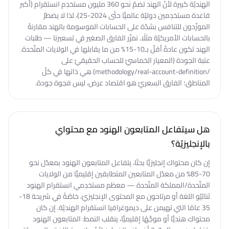
الهنديّة كبيرة لأنّ الهند تضمّ نحو 360 مليون مستخدِم انستقرام (أكبر
قاعدة مستخدِمين دوليّة عالميًّا حتّى 2024-25)، لذا لا يضطرّ
المورِّدون للتنافس بشدّة على الحسابات الموسومة بالهند مقارنةً
بالحسابات الأمريكيّة مثلًا. نمرِّر الفارق الصغير في تسعيرنا — طلبات
الهند تكون عادةً أقلّ بـ10-15% من ما يقابلها في الولايات المتّحدة.
عتبة الجودة (المعيار الخماسيّ للحساب الحقيقيّ على
/methodology/real-account-definition) هي ذاتها في كلّ
المناطق؛ الفارق السعريّ هو اقتصاد عرض، ليس فجوة جودة.
هل سيتفاعل المتابعون الهنود مع محتواي
بالإنجليزيّة؟
إن كان محتواك إنجليزيًّا بحتًا، يتفاعل المتابعون الهنود بمعدّل نحو
70-85% من معدّل المتابعين المتطابقين إقليميًّا من الولايات
المتّحدة/المملكة المتّحدة — معظم مستخدِمي انستقرام الهنود
ثنائيّو اللغة أو مرتاحون مع المحتوى الإنجليزيّ، خاصّةً في شريحة 18-
35 عامًا التي تهيمن على ديموغرافيا انستقرام الهنديّة. إن كان
محتواك هنديًّا أو موجَّهًا إقليميًّا، ينقلب النمط: المتابعون الهنود