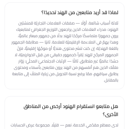
لماذا قد أريد متابعين من الهند تحديدًا؟
ثلاثة أسباب شائعة. أوّلًا — صفقات العلامات التجاريّة للمنشئين
الهنود: مدراء العلامات الذين يراجعون التوزيع الجغرافيّ لمتابعيك
يرون جمهورًا متماسكًا مرجَّحًا للهند بدلًا من جمهور مبعثر عالميًّا،
وهذا يهمّ في الملاءمة الإقليميّة للعلامة. ثانيًا — مطابقة الجمهور
باللغة الهنديّة: إن كنت تنشر محتوى هنديًّا أو موجَّهًا إقليميًّا، فإنّ
الجمهور المرجَّح للهند يُقرأ كجمهور حقيقيّ من قِبَل الخوارزميّة، لا
حشدًا عالميًّا غير متطابق. ثالثًا — الإثبات الاجتماعيّ المحلّيّ: زوّار
ملفّك الذين هم أنفسهم من الهند يرون متابعين بأسماء ومحتوى
يطابق سياقهم، ممّا يرفع نسبة التحويل من زيارة الملفّ إلى متابعة
بالمقابل.
هل متابعو انستقرام الهنود أرخص من المناطق
الأخرى؟
لدى معظم مقدّمي الخدمة، نعم — قليلًا. مجموعة عرض الحسابات