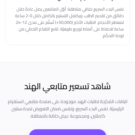
نفس البدء السريع كباقي مناطقنا: أوّل المتابعين يصل عادةً خلال
دقائق من تقديم الطلب، ويكتمل التسليم بالكامل خلال 0-2 ساعة
لمعظم الأحجام. الطلبات الأكبر (50,000+) تُسلَّم على مدى 12-24
ساعة للحفاظ على أنماط توزيع طبيعيّة. تتابع التقدّم اللحظيّ من
لوحة التحكّم.
شاهد تسعير متابعي الهند
الباقات المُدرَّجة لطلبات الهند موجودة على صفحة متابعي انستقرام
الرئيسيّة. نفس البدء السريع، ونفس ضمان التعويض لمدة سنتين
كاملتين، ومجموعة عرض خاصّة بالمنطقة.