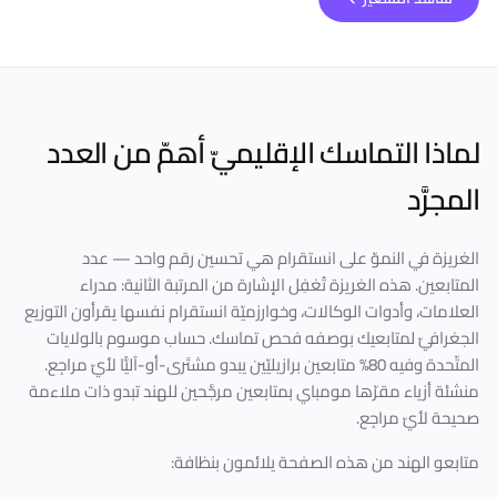
لماذا التماسك الإقليميّ أهمّ من العدد
المجرَّد
الغريزة في النموّ على انستقرام هي تحسين رقم واحد — عدد
المتابعين. هذه الغريزة تُغفِل الإشارة من المرتبة الثانية: مدراء
العلامات، وأدوات الوكالات، وخوارزميّة انستقرام نفسها يقرأون التوزيع
الجغرافيّ لمتابعيك بوصفه فحص تماسك. حساب موسوم بالولايات
المتّحدة وفيه 80% متابعين برازيليّين يبدو مشتَرى-أو-آليًّا لأيّ مراجِع.
منشئة أزياء مقرّها مومباي بمتابعين مرجَّحين للهند تبدو ذات ملاءمة
صحيحة لأيّ مراجِع.
متابعو الهند من هذه الصفحة يلائمون بنظافة: