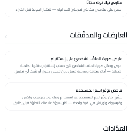
متابعو تيك توك مجّانًا
احصل على متابعين مجّانيّين تجريبيّين لتيك توك — لاختبار الجودة قبل الشراء.
العارضات والمدقّقات
2
عارض صورة الملفّ الشخصيّ على إنستقرام
اعرض وحمّل صورة الملفّ الشخصيّ لأيّ حساب إنستقرام بدقّتها الكاملة
الأصليّة — أداة مجّانيّة وسريعة تعمل دون تسجيل دخول أو تثبيت أيّ تطبيق.
فاحص توفّر اسم المستخدم
تحقّق من توفّر اسم المستخدم عبر إنستقرام وتيك توك ويوتيوب وإكس
وفيسبوك وتويتش في نقرة واحدة — أمِّن هويّة علامتك التجاريّة قبل إطلاق
حسابك، مجّانًا.
العدّادات
1