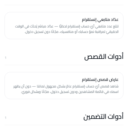
عدّاد متابعي إنستقرام
تتبّع عدد متابعي أيّ حساب إنستقرام لحظيًّا — عدّاد مباشر يُحدَّث في الوقت
الحقيقيّ لمراقبة نموّ حسابك أو منافسيك، مجّانًا دون تسجيل دخول.
أدوات القصص
1
عارض قصص إنستقرام
شاهد قصص أيّ حساب إنستقرام عامّ بشكل مجهول تمامًا — دون أن يظهر
اسمك في قائمة المشاهدين ودون تسجيل دخول، مجّانًا وبشكل فوريّ.
أدوات التضمين
1