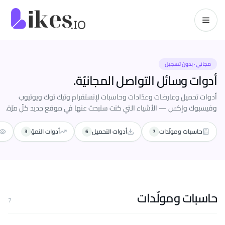
خطّي إلى المحتوى
kes.io
مجاني · بدون تسجيل
أدوات وسائل التواصل المجانيّة.
أدوات تحميل وعارضات وعدّادات وحاسبات لإنستقرام وتيك توك ويوتيوب
وفيسبوك وإكس — الأشياء التي كنت ستبحث عنها في موقع جديد كلّ مرّة.
حاسبات ومولّدات
أدوات التحميل
أدوات النموّ
3
6
7
حاسبات ومولّدات
7