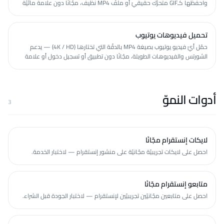
واحفظها كـGIF متحرّك حقيقيّ أو ملفّ MP4 نظيف، مجّانًا دون علامة مائيّة
أو تسجيل.
تحميل فيديوهات يوتيوب
حمّل أيّ فيديو يوتيوب بصيغة MP4 بالدقّة التي تختارها (4K / HD) — يدعم
الشورتس والفيديوهات الطويلة، مجّانًا دون تطبيق أو تسجيل دخول أو علامة
مائيّة.
أدوات النموّ
3
لايكات إنستقرام مجّانًا
احصل على لايكات تجريبيّة مجّانيّة على منشور إنستقرام — لاختبار الخدمة.
متابعو إنستقرام مجّانًا
احصل على متابعين مجّانيّين تجريبيّين لإنستقرام — لاختبار الجودة قبل الشراء.