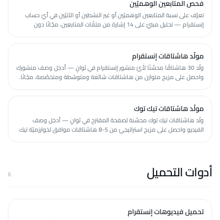
فحص المتابعين الوهميّين
تعرّف على نسبة المتابعين الوهميّين أو غير النشطين أو الآليّين في أيّ حساب
إنستقرام — تحليل مبنيّ على 14 إشارة من ملفّات المتابعين، مجّانًا دون
تسجيل.
مولّد هاشتاقات إنستقرام
ولّد 30 هاشتاقًا محسَّنًا لأيّ منشور إنستقرام في ثوانٍ — أدخِل وصف منشورك
واحصل على مزيج متوازن من هاشتاقات شائعة ومتوسّطة ومتخصّصة، مجّانًا.
مولّد هاشتاقات تيك توك
ولّد هاشتاقات تيك توك محسَّنة لصفحة المقترَح في ثوانٍ — أدخِل وصف
الفيديو واحصل على مزيج استراتيجيّ من 5-8 هاشتاقات موافق لخوارزميّة تيك
توك، مجّانًا.
أدوات التحميل
6
تحميل فيديوهات إنستقرام