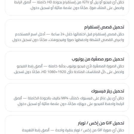
حمّل أيّ فيديو أو ريل أو IGTV من إنستقرام بجودة HD كاملة — ألصق الرابط
واحصل على الملفّ فورًا، مجّانًا دون علامة مائيّة أو تسجيل دخول.
تحميل قصص إنستقرام
حمّل قصص إنستقرام قبل اختفائها خلال 24 ساعة — أدخِل اسم المستخدم
واعرض القصص النشطة واحفظها صورًا وفيديوهات، مجّانًا دون تسجيل دخول.
تحميل صور مصغّرة من يوتيوب
حمّل الصورة المصغّرة لأيّ فيديو يوتيوب بدقّة كاملة — ألصق رابط الفيديو
واحصل على كلّ المقاسات المتاحة حتّى 1920×1080 HD، مجّانًا دون تسجيل.
تحميل ريلز فيسبوك
حمّل أيّ ريل عامّ على فيسبوك كملفّ MP4 نظيف بالجودة الكاملة — ألصق
الرابط واحفظ الفيديو على جهازك مجّانًا، دون علامة مائيّة أو تسجيل دخول.
تحميل GIF من إكس / تويتر
حمّل أيّ صورة GIF من إكس / تويتر بنقرة واحدة — ألصق رابط التغريدة