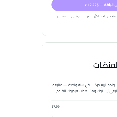
لباقة — $12.22
←
تخدم واحدًا لكلّ عنصر. لا حاجة إلى كلمة مرور.
لمنصّات
 واحد. أربع حركات في سلّة واحدة — متابعو
متابعي تيك توك ومشاهدات فيديوك القادم.
$
7.99