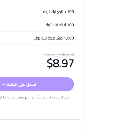
100 متابع تيك توك
100 لايك تيك توك
1,000 مشاهدة تيك توك
السعر الأصليّ
$
13.47
$
8.97
احصل على الباقة — $.97
في الخطوة التالية ستُدخل اسم مستخدم واحدًا لكل