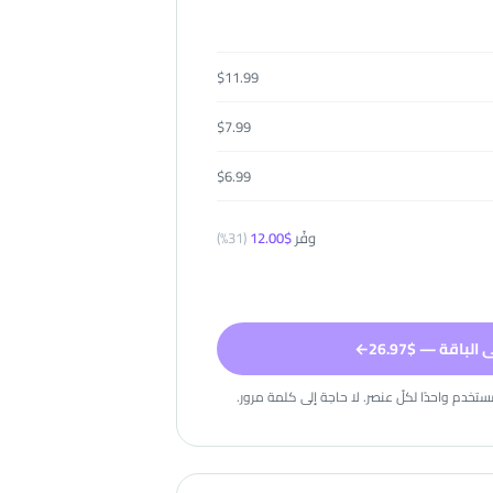
$
11.99
$
7.99
$
6.99
وفّر
$
12.00
(
31
%)
لباقة — $26.97
←
تخدم واحدًا لكلّ عنصر. لا حاجة إلى كلمة مرور.