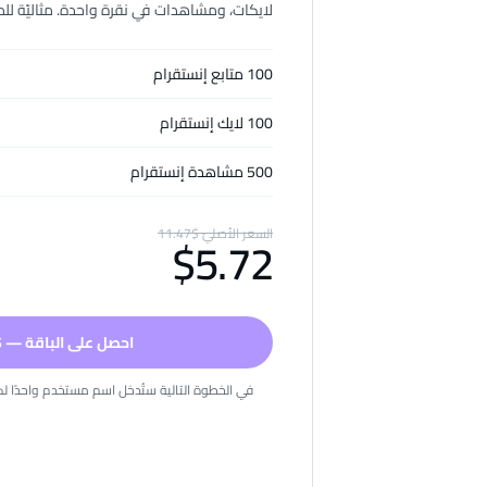
لايكات، ومشاهدات في نقرة واحدة. مثاليّة للمش
100 متابع إنستقرام
100 لايك إنستقرام
500 مشاهدة إنستقرام
السعر الأصليّ
$
11.47
$
5.72
احصل على الباقة — $.72
في الخطوة التالية ستُدخل اسم مستخدم واحدًا لكل