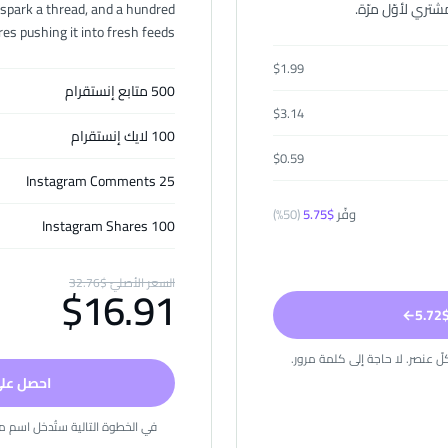
تري لأوّل مرّة.
spark a thread, and a hundred
es pushing it into fresh feeds.
$
1.99
500 متابع إنستقرام
$
3.14
100 لايك إنستقرام
$
0.59
25 Instagram Comments
وفّر
$
5.75
(
50
%)
100 Instagram Shares
السعر الأصليّ
$
32.76
$
16.91
5
←
ّ عنصر. لا حاجة إلى كلمة مرور.
احصل على ا
في الخطوة التالية ستُدخل اسم مس