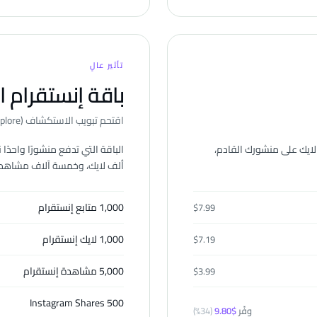
تأثير عالٍ
باقة إنستقرام ا
اقتحم تبويب الاستكشاف (Explore)
لايك على منشورك القادم،
ألف لايك، وخمسة آلاف مشاهدة 
1,000 متابع إنستقرام
$
7.99
1,000 لايك إنستقرام
$
7.19
5,000 مشاهدة إنستقرام
$
3.99
500 Instagram Shares
وفّر
$
9.80
(
34
%)