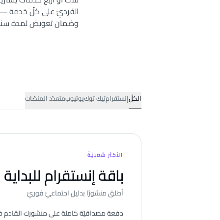
الفرديّ على كلّ خدمة —
وضمان تعويض لمدة سنتين
باقات النموّ
الكلّ
إنستقرام
تيك توك
يوتيوب
متعدّد المنصّات
الأكثر شعبيّةً
باقة إنستقرام للبداية
أطلق منشورًا بدليل اجتماعيّ فوريّ
دفعة مصداقيّة كاملة على منشورك القادم ف