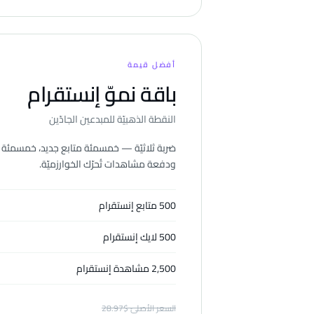
أفضل قيمة
باقة نموّ إنستقرام
النقطة الذهبيّة للمبدعين الجادّين
ضربة ثلاثيّة — خمسمئة متابع جديد، خمسمئة 
ودفعة مشاهدات تُحرّك الخوارزميّة.
500 متابع إنستقرام
500 لايك إنستقرام
2,500 مشاهدة إنستقرام
السعر الأصليّ
$
28.97