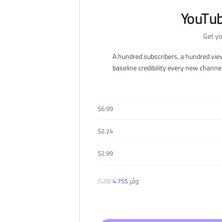
YouTub
Get yo
A hundred subscribers, a hundred vie
baseline credibility every new channe
$
6.99
$
2.24
$
2.99
وفّر
$
4.75
(
28
%)