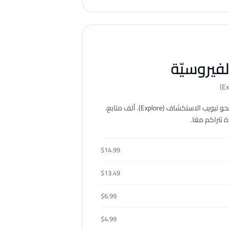
لفيروسيّة
الباقة التي تدفع منشورًا واحدًا نحو تبويب الاستكشاف (Explore). ألف متابع،
تتراكم معًا.
$
14.99
$
13.49
$
6.99
$
4.99