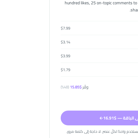
hundred likes, 25 on-topic comments to 
shar
$
7.99
$
3.14
$
3.99
$
1.79
وفّر
$
15.85
(
48
%)
لباقة — $16.91
←
تخدم واحدًا لكلّ عنصر. لا حاجة إلى كلمة مرور.