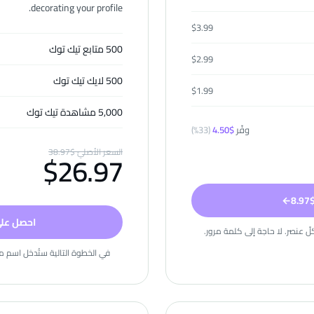
decorating your profile.
$
3.99
500 متابع تيك توك
$
2.99
500 لايك تيك توك
$
1.99
5,000 مشاهدة تيك توك
وفّر
$
4.50
(
33
%)
السعر الأصليّ
$
38.97
$
26.97
8
←
احصل على ا
ّ عنصر. لا حاجة إلى كلمة مرور.
في الخطوة التالية ستُدخل اسم مس