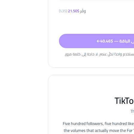
وفّر
$
21.50
(
35
%)
لباقة — $40.46
←
تخدم واحدًا لكلّ عنصر. لا حاجة إلى كلمة مرور.
TikT
Th
Five hundred followers, five hundred li
the volumes that actually move the For 