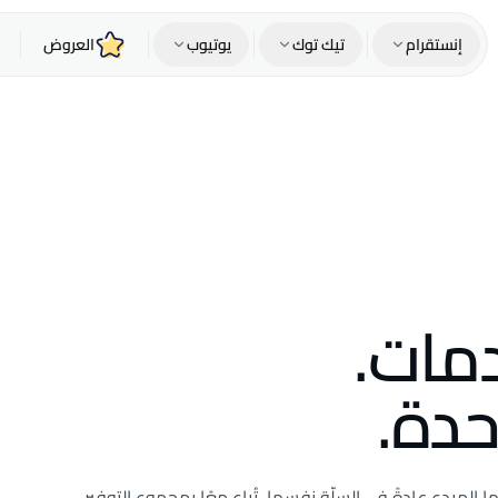
إنستقرام
تيك توك
يوتيوب
العروض
مات.
حدة.
ا المبدع عادةً في السلّة نفسها، تُباع معًا بمجموع التوفير