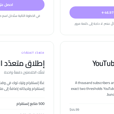
احصل على ا
←
في الخطوة التالية ستُدخل اسم مس
ّ عنصر. لا حاجة إلى كلمة مرور.
متعدّد المنصّات
YouTub
إطلاق متعدّد ا
تَملَّك الخلاصتين دفعةً واحدة
A thousand subscribers a
غطِّ إنستقرام وتيك توك في وقت
exact two thresholds YouTube
إنستقرام ولايكاته إضافةً إلى 
bund
500 متابع إنستقرام
$
44.99