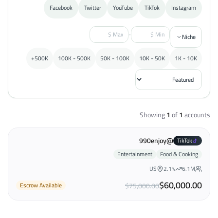
Facebook
Twitter
YouTube
TikTok
Instagram
-
Niche
500K+
100K - 500K
50K - 100K
10K - 50K
1K - 10K
Showing
1
of
1
accounts
@990enjoy
TikTok
Entertainment
Food & Cooking
US
2.1
%
6.1M
$60,000.00
Escrow Available
$75,000.00