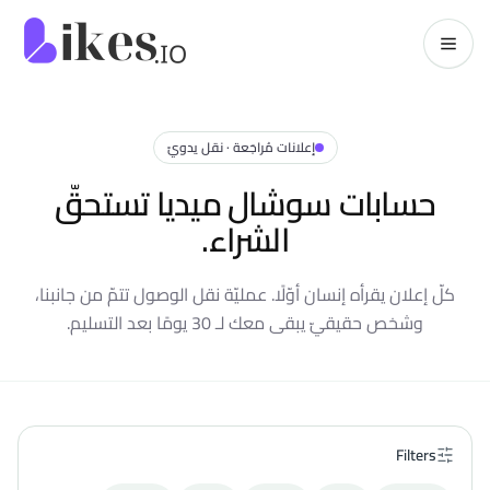
خطّي إلى المحتوى
kes.io
إعلانات مُراجَعة · نقل يدويّ
حسابات سوشال ميديا تستحقّ
الشراء.
كلّ إعلان يقرأه إنسان أوّلًا. عمليّة نقل الوصول تتمّ من جانبنا،
وشخص حقيقيّ يبقى معك لـ 30 يومًا بعد التسليم.
Filters