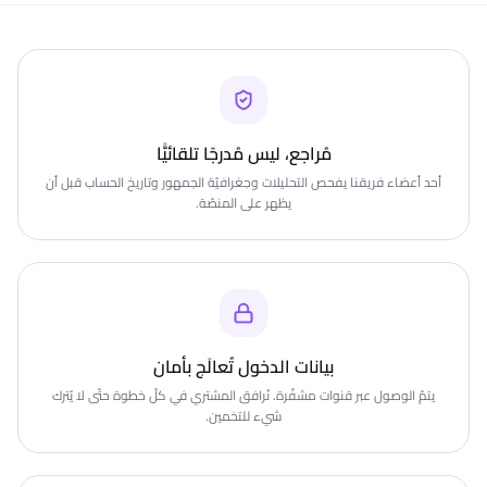
مُراجع، ليس مُدرجًا تلقائيًّا
أحد أعضاء فريقنا يفحص التحليلات وجغرافيّة الجمهور وتاريخ الحساب قبل أن
يظهر على المنصّة.
بيانات الدخول تُعالَج بأمان
يتمّ الوصول عبر قنوات مشفّرة. نُرافق المشتري في كلّ خطوة حتّى لا يُترك
شيء للتخمين.