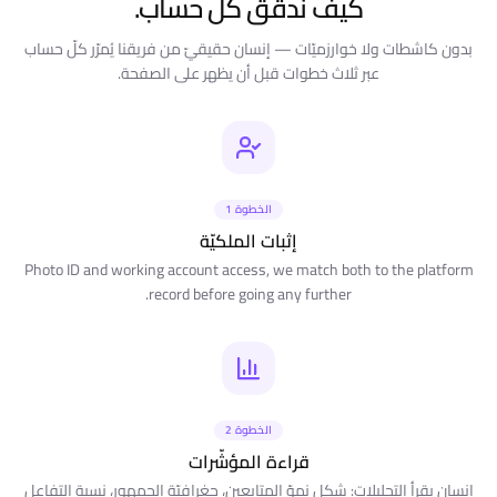
كيف نُدقّق كلّ حساب.
بدون كاشطات ولا خوارزميّات — إنسان حقيقيّ من فريقنا يُمرّر كلّ حساب
عبر ثلاث خطوات قبل أن يظهر على الصفحة.
الخطوة 1
إثبات الملكيّة
Photo ID and working account access, we match both to the platform
record before going any further.
الخطوة 2
قراءة المؤشّرات
إنسان يقرأ التحليلات: شكل نموّ المتابعين، جغرافيّة الجمهور، نسبة التفاعل