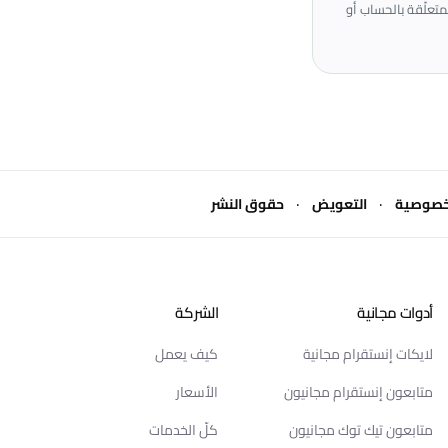
H.H. Connect for Marketing and P. للاستفسارات المتعلّقة بالحساب أو
·
·
خصوصية
التعويض
حقوق النشر
أدوات مجانية
الشركة
لايكات إنستقرام مجانية
كيف يعمل
متابعون إنستقرام مجانيون
الأسعار
متابعون تيك توك مجانيون
كلّ الخدمات