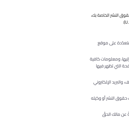
 حقوق النشر الخاصة بك،
متعدّدة على موقع
 إليها، ومعلومات كافية
من تحديد موقع المادّة — بما في ذلك، حيثما ينطبق، عنوان الـ URL للصفحة التي تظهر فيها
 والبريد الإلكتروني
ك حقوق النشر أو وكيله
ً عن مالك الحقّ