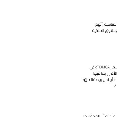
روف المناسبة، أنّهم
ن حقوق الملكية
يُرجى الانتباه إلى أنّه بموجب 17 U.S.C. § 512(f)، فإنّ أيّ شخص يُضلِّل عن قصد وبصورة جوهرية في إشعار DMCA أو في
أضرار، بما فيها
ه، أو نحن بوصفنا مزوّد
ة.
نت لديك أسئلة حول ما