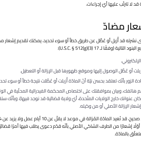
د لا تترتّب عليها أيّ إجراءات.
 نشرته قد أُزيل أو عُطِّل عن طريق خطأ أو سوء تحديد، يمكنك تقديم إشعار مضا
ية (وفقًا لـ 17 U.S.C. § 512(g)(3)):
لإلكتروني.
ُزيلت أو عُطِّل الوصول إليها وموقع ظهورها قبل الإزالة أو التعطيل.
 الزور بأنّك تعتقد بحسن نيّة أنّ المادّة أُزيلت أو عُطِّلت نتيجة خطأ أو سوء تحدي
 هاتفك، وبيان بموافقتك على اختصاص المحكمة الفيدرالية المحلّية في الولا
 كان عنوانك خارج الولايات المتّحدة، أيّ ولاية قضائية قد نوجد فيها)، وبأنّك 
عار الإزالة الأصلي أو من وكيله.
ّن أوّلًا إشعارًا من الطرف الشاكي الأصلي بأنّه قدّم دعوى يطلب فيها أمرًا قضائي
لّق بالمادّة.