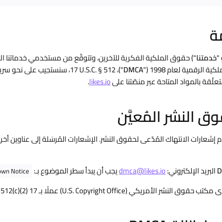
 "
خدمتنا
") حقوق الملكية الفكرية للآخرين، وتتوقّع من مستخدمي خدماتنا الا
ة الرقمية لعام 1998 ("
DMCA
")، 17 U.S.C. § 512، سنستجيب على
علّقة بالمواد المتاحة عبر منصّتنا على
likes.io
.
تلام إشعارات الانتهاك المُدّعى لحقوق النشر. الإشعارات المُرسَلة إلى عناوين أخ
البريد الإلكتروني:
dmca@likes.io
يجب أن يبدأ سطر الموضوع بـ:
n Notice —
لأمريكي (U.S. Copyright Office) عملًا بـ 17 U.S.C. § 512(c)(2).