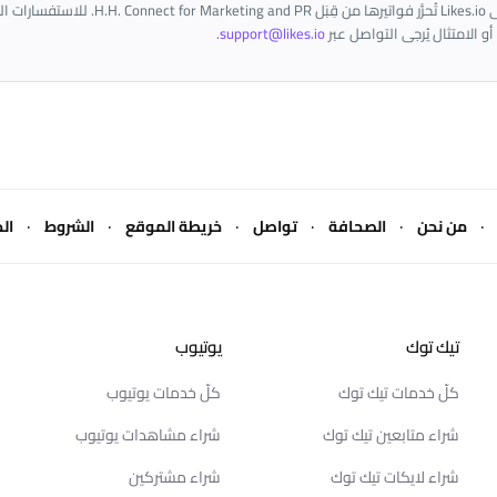
جميع المشتريات على Likes.io تُحرَّر فواتيرها من قِبَل R
أو الامتثال يُرجى التواصل عبر
support@likes.io
.
·
·
·
·
·
·
من نحن
الصحافة
تواصل
خريطة الموقع
الشروط
ال
تيك توك
يوتيوب
كلّ خدمات تيك توك
كلّ خدمات يوتيوب
شراء متابعين تيك توك
شراء مشاهدات يوتيوب
شراء لايكات تيك توك
شراء مشتركين