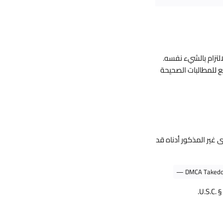
لتزام بالشيء نفسه.
 نحو سريع للمطالبات الصحيحة
رى غير المذكور أدناه قد
DMCA Takedow