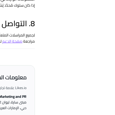
إذا كان سلوك مُحدَّد يُش
8. التواصل
لجميع المراسلات المتعلّقة بـ DMCA، يُر
مراجعة
صفحة الدعم
لد
معلومات ال
Likes.io علامة تجارية تشغّلها:
 Marketing and PR
مبنى سارة، ليوان 2
دبي، الإمارات العربي