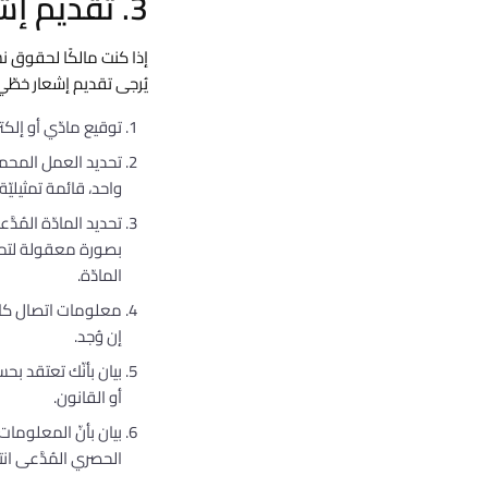
3. تقديم إشعار إزالة DMCA
إذا كنت مالكًا لحقوق نش
يُرجى تقديم إشعار خطّي 
توقيع مادّي أو إلكت
تحديد العمل المحمي
واحد، قائمة تمثيليّة
تحديد المادّة المُد
المادّة.
معلومات اتصال كافي
إن وُجد.
بيان بأنّك تعتقد بح
أو القانون.
بيان بأنّ المعلومات 
الحصري المُدَّعى ان