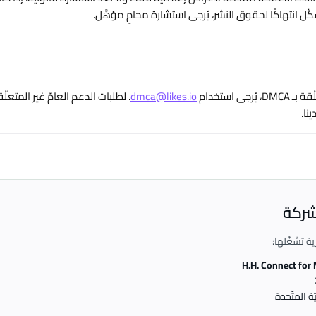
كّل انتهاكًا لحقوق النشر، يُرجى استشارة محامٍ مؤهَّل.
جى استخدام
dmca@likes.io
. لطلبات الدعم العامّ غير المتعل
ينا.
شركة
H.H. Connect for
ّة المتّحدة