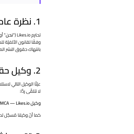
1. نظرة عامة
تحترم Likes.io ("
نحن
" أو
وفقًا لقانون الألفيّة للملكي
بانتهاك حقوق النشر المت
2. وكيل حقوق النشر المُعيَّن
عيّنّا الوكيل التالي لاس
لا تتلقّى ردًّا:
وكيل DMCA — Likes.io
كما أنّ وكيلنا مُسجَّل لدى مكتب حقوق النشر ا