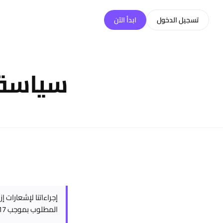
خطّي إلى المحتوى
تسجيل الدخول
ابدأ الآن
سياسة حق
إجراءاتنا لإشعارات إ
المطلوب بموجب 17 U.S.C. § 512.