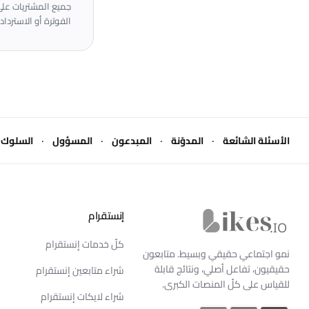
الفوترة أو الاسترداد 
·
·
·
·
الأسئلة الشائعة
المدوّنة
المبدعون
المسؤول
السلوك
إنستقرام
Likes.io الرئيسية
كلّ خدمات إنستقرام
نمو اجتماعي حقيقي وبسيط. متابعون
حقيقيون، تفاعل أصلي، ونتائج قابلة
شراء متابعين إنستقرام
للقياس على كلّ المنصات الكبرى.
شراء لايكات إنستقرام