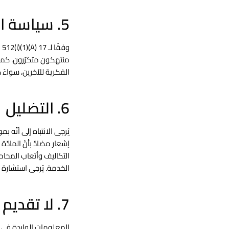
5. سياسة المنتهِكين المتكرّرين
منتهكون متكرّرون. كما 
الفكرية للآخرين، سواءً ك
6. التضليل
إشعار مضادّ بأنّ المادّ
التكاليف وأتعاب المحاماة
الخدمة. يُرجى استشارة مح
7. لا تقديم لاستشارة قانونية
المعلومات الواردة في ه