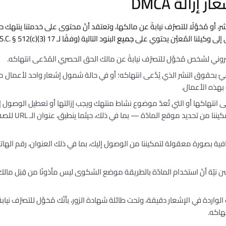
ر، أو مُخوَّلًا للتصرّف نيابةً عن مالكها، وتعتقد أنّ محتوى على خدمتنا ينتهك
إلى وكيلنا المُعيَّن يحتوي على
جميع
البنود التالية (وفقًا لـ 17 U.S.C. § 512(c)(3)):
روني لشخص مُخوَّل للتصرّف نيابةً عن مالك الحق الحصري المُدّعى انتهاكه.
ّ بحقوق النشر الذي يُدَّعى انتهاكه؛ أو في حالة شمول إشعار واحد لأعمال 
 بهذه الأعمال.
َّعى انتهاكها أو التي تُعدّ موضوع نشاط منتهِك ويجب إزالتها أو تعطيل الوصول
بصورة معقولة لتمكيننا 
ة بصورة معقولة لتمكيننا من الوصول إليك، بما في ذلك العنوان، رقم الهاتف،
سن نيّة أنّ استخدام المادّة بالطريقة موضع الشكوى ليس مأذونًا من قِبَل مال
الواردة في الإشعار دقيقة، وتحت طائلة شهادة الزور، بأنّك مُخوَّل للتصرّف نيابة
تهاكه.