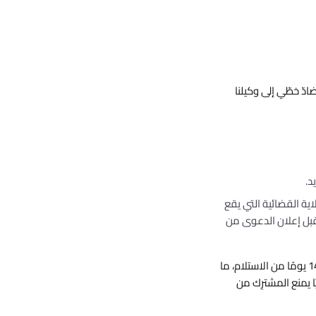
دّ خطّي إلى وكيلنا
د.
ية القضائية التي يقع
ستقبل إعلان الدعوى من
عند استلام إشعار مضادّ صحيح، قد نُعيد المادّة المُزالة في موعد لا يقلّ عن 10 أيام عمل ولا يزيد عن 14 يومًا من الاستلام، ما
ًا يمنع المشترِك من