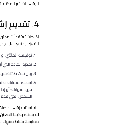
الإشعارات غير المكتملة ق
4. تقديم إشعار مضادّ
إذا كنت تعتقد أنّ محتوى
المُعيَّن يحتوي على جميع البنود التال
توقيعك المادّي أو ا
تحديد المادّة التي أ
بيان تحت طائلة شهادة
اسمك، عنوانك، ورقم
فيها عنوانك (أو إذا
الشخص الذي قدّم إش
لم يَستلم وكيلنا المُعيَ
ممارسة نشاط منتهِك متع