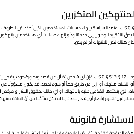
وفقًا لـ 17 U.S.C. § 512(i)(1)(A)، اعتمدنا سياسة بإنهاء حسابات المستخدمين الذين نُحدّد، في الظ
يحقّ لنا تقييد الوصول إلى خدمتنا و/أو إنهاء حسابات أيّ مستخدمين ينتهكو
ان هناك تكرار للانتهاك أم لم يكن.
ة أو النشاط منتهِك، أو أُزيل عن طريق خطأ أو سوء تحديد، قد يكون مسؤولًا عن ال
، التي يتكبّدها المُدَّعى عليه بالانتهاك، أو أيّ مالك لحقوق النشر أو مرخَّص ل
امٍ قبل تقديم إشعار أو إشعار مضادّ إذا لم تكن متأكّدًا من أنّ المادّة منتهِك
ذه الصفحة مُقدَّمة لأغراض إعلامية فقط ولا تُعدّ استشارة قانونية. إذا كا