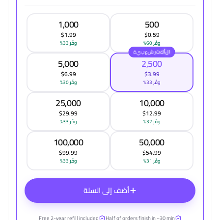
1,000
500
$1.99
$0.59
وفّر 60%
وفّر 33%
ا
ل
أ
ك
ث
ر
ش
ع
ب
ي
ة
الأكثر شعبية
5,000
2,500
$6.99
$3.99
وفّر 33%
وفّر 30%
25,000
10,000
$29.99
$12.99
وفّر 32%
وفّر 33%
100,000
50,000
$99.99
$54.99
وفّر 31%
وفّر 33%
أضف إلى السلة
Free 2-year refill included
Half of orders finish in ~30 min