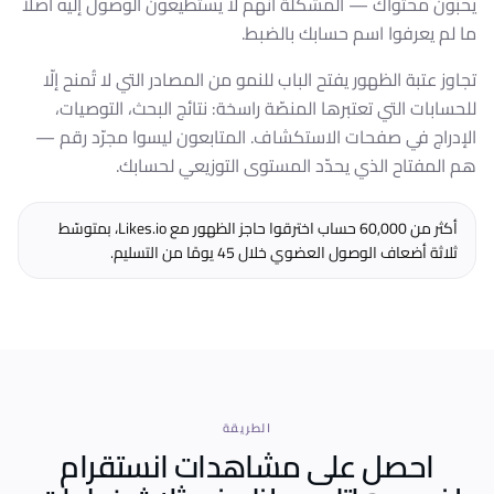
يحبّون محتواك — المشكلة أنّهم لا يستطيعون الوصول إليه أصلًا
ما لم يعرفوا اسم حسابك بالضبط.
تجاوز عتبة الظهور يفتح الباب للنمو من المصادر التي لا تُمنح إلّا
للحسابات التي تعتبرها المنصّة راسخة: نتائج البحث، التوصيات،
الإدراج في صفحات الاستكشاف. المتابعون ليسوا مجرّد رقم —
هم المفتاح الذي يحدّد المستوى التوزيعي لحسابك.
أكثر من 60,000 حساب اخترقوا حاجز الظهور مع Likes.io، بمتوسّط
ثلاثة أضعاف الوصول العضوي خلال 45 يومًا من التسليم.
الطريقة
احصل على مشاهدات انستقرام