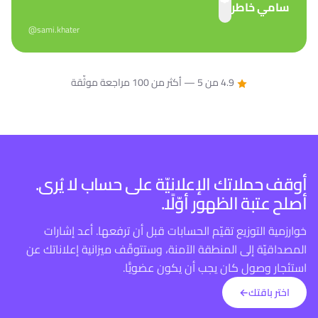
سامي خاطر
@sami.khater
4.9 من 5 — أكثر من 100 مراجعة موثّقة
أوقف حملاتك الإعلانيّة على حساب لا يُرى.
أصلح عتبة الظهور أوّلًا.
خوارزمية التوزيع تقيّم الحسابات قبل أن ترفعها. أعد إشارات
المصداقيّة إلى المنطقة الآمنة، وستتوقّف ميزانية إعلاناتك عن
استئجار وصول كان يجب أن يكون عضويًّا.
اختر باقتك
←