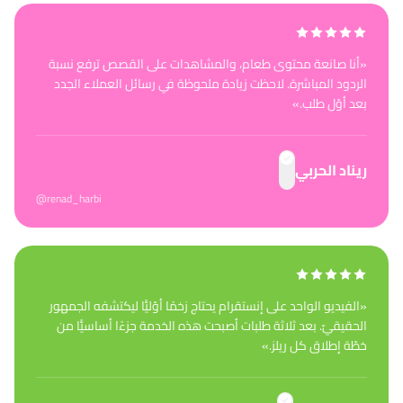
«
أنا صانعة محتوى طعام، والمشاهدات على القصص ترفع نسبة
الردود المباشرة. لاحظت زيادة ملحوظة في رسائل العملاء الجدد
بعد أوّل طلب.
»
ريناد الحربي
@renad_harbi
«
الفيديو الواحد على إنستقرام يحتاج زخمًا أوّليًّا ليكتشفه الجمهور
الحقيقيّ. بعد ثلاثة طلبات أصبحت هذه الخدمة جزءًا أساسيًّا من
خطّة إطلاق كل ريلز.
»