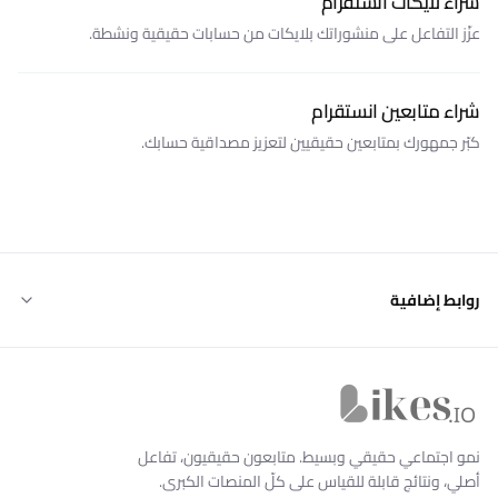
شراء لايكات انستقرام
عزّز التفاعل على منشوراتك بلايكات من حسابات حقيقية ونشطة.
شراء متابعين انستقرام
كبّر جمهورك بمتابعين حقيقيين لتعزيز مصداقية حسابك.
روابط إضافية
Likes.io الرئيسية
نمو اجتماعي حقيقي وبسيط. متابعون حقيقيون، تفاعل
أصلي، ونتائج قابلة للقياس على كلّ المنصات الكبرى.