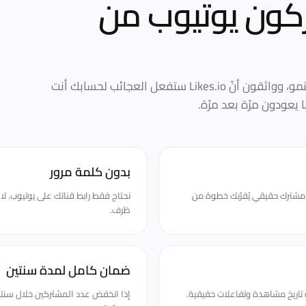
ون يوتيوب
من
ساعدنا عشرات الآلاف من المبدعين على النمو، وواثقون أنّ Likes.io ستفعل العجائب لحسابك أنت
 يعودون مرّة بعد مرّة.
بدون كلمة مرور
يوب يتطلب 1,000 مشترك. كل مشترك حقيقي يُقرّبك خطوة من
نحتاج فقط رابط قناتك على يوتيوب. ل
ظرف.
ضمان كامل لمدة سنتين
اريخ مشاهدة وتفاعلات حقيقية.
إذا انخفض عدد المشتركين خلال سنتي