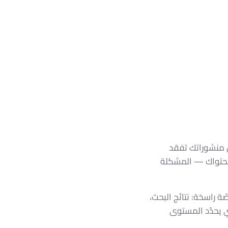
ّ منشوراتك تفقد
 محتواك — المشكلة
صّة راسخة: نتائج البحث،
ي يحدّد المستوى