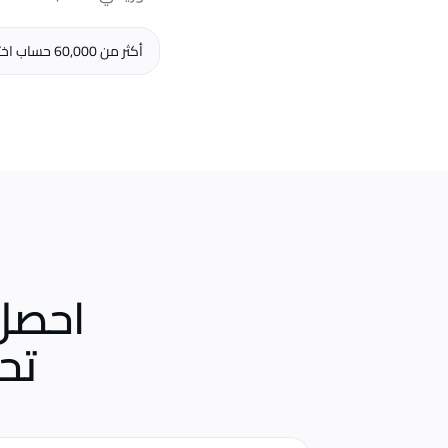
أكثر من 60,000 حساب اخترقوا حاجز الظهور مع Likes.io، بمتوسّط ثلاثة أضعاف الوصول العضوي خلال 45 يومًا من التسليم.
احصل 
تح