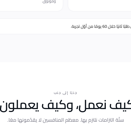
وموثوق.
جنبًا إلى جنب
يف نعمل، وكيف يعملون.
ستّة التزامات نلتزم بها. معظم المنافسين لا يقدّمونها معًا.