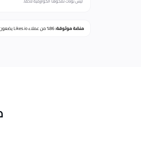
ليس بوتات تمحوها الخوارزمية لاحقًا.
منصّة موثوقة:
86% من عملاء Likes.io يضعون طلبًا ثانيًا خلال 60 يومًا من أوّل تجربة.
ك