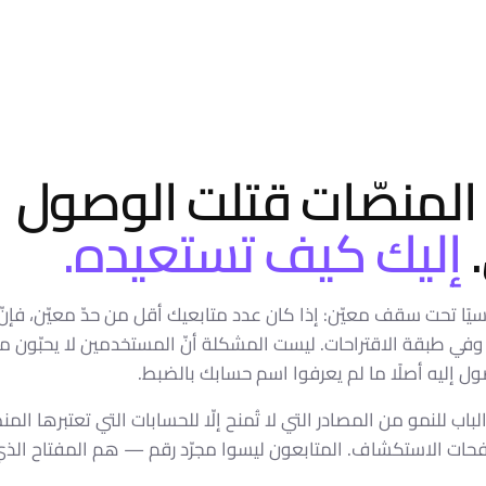
 المنصّات قتلت الوصول
إليك كيف تستعيده.
سيًا تحت سقف معيّن: إذا كان عدد متابعيك أقل من حدّ معيّن، فإن
ث وفي طبقة الاقتراحات. ليست المشكلة أنّ المستخدمين لا يحبّون
ول إليه أصلًا ما لم يعرفوا اسم حسابك بالضبط.
لباب للنمو من المصادر التي لا تُمنح إلّا للحسابات التي تعتبرها المن
فحات الاستكشاف. المتابعون ليسوا مجرّد رقم — هم المفتاح الذ