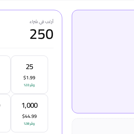
أرغب في شراء
250
25
$1.99
وفّر 33%
0
1,000
$44.99
وفّر 38%