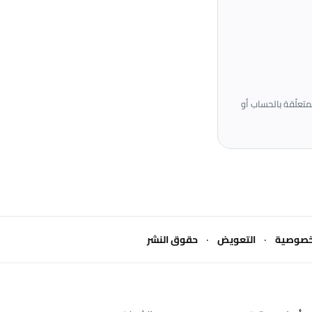
H.H. Connect for Marketing and P. للاستفسارات المتعلّقة بالحساب أو
·
·
خصوصية
التعويض
حقوق النشر