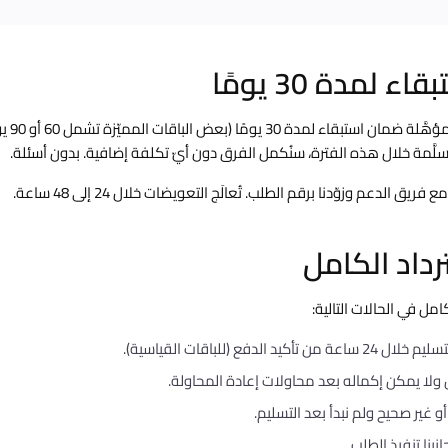
 لمدة 30 يومًا
تتضمّن جميع 
ُسلَّمة خلال هذه الفترة، سنُكمل الفرق دون أيّ تكلفة إضافية. بدون أسئلة.
 الدعم وزوّدنا برقم الطلب. تُعالَج التعويضات خلال 24 إلى 48 ساعة.
رداد الكامل
امل في الحالات التالية:
د الدفع (للباقات القياسية).
لا يمكن إكماله بعد محاولات إعادة المحاولة.
 غير صحيح ولم نبدأ بعد التسليم.
بنا تنفيذ الطلب.