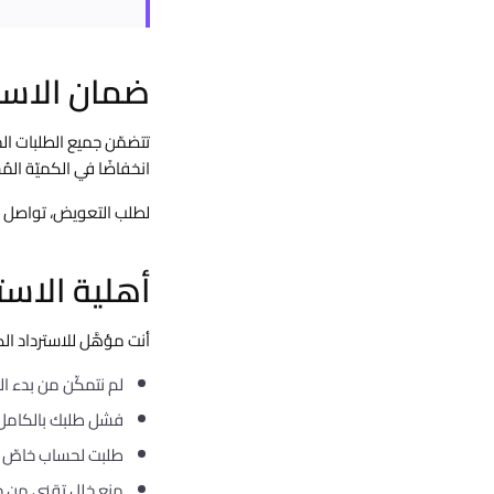
ضمان الاستبقاء
انخفاضًا في الكميّة الم
لطلب التعويض، تواصل مع فريق
أهلية الاست
أنت مؤهَّل للاسترداد الك
لم نتمكّن من بدء التسليم خلال 24 ساعة من تأكي
فشل طلبك بالكامل و
طلبت لحساب خاصّ أو
منع خلل تقني من جان