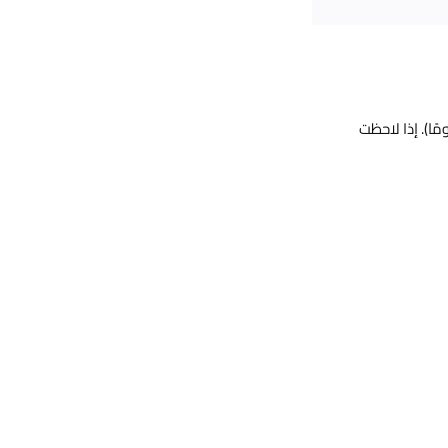
الطلبات المؤهَّلة ضمان استبقاء لمدة 30 يومًا (بعض الباقات المميّزة تشمل 60 أو 90 يومًا). إذا لاحظت