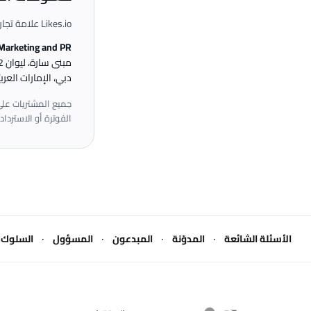
Likes.io علامة تجارية تشغّلها:
 Marketing and PR
مبنى سارة، ليوان 2
دبي، الإمارات العربي
الفوترة أو الاسترداد 
·
·
·
·
الأسئلة الشائعة
المدوّنة
المبدعون
المسؤول
السلوك