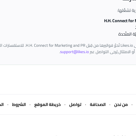
H.H. Connect for
ّة المتّحدة
جميع المشتريات على Likes.io تُحرَّر فواتيرها من قِبَل R
أو الامتثال يُرجى التواصل عبر
support@likes.io
.
·
·
·
·
·
·
من نحن
الصحافة
تواصل
خريطة الموقع
الشروط
ال