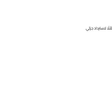
بة)، قد تكون مؤهَّلًا لاسترداد جزئي