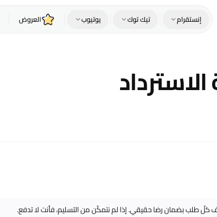
إنستقرام
تيك توك
يوتيوب
العروض
لاسترداد
لّ طلب بضمان رضا حقيقي. إذا لم نتمكّن من التسليم، فأنت لا تدفع.