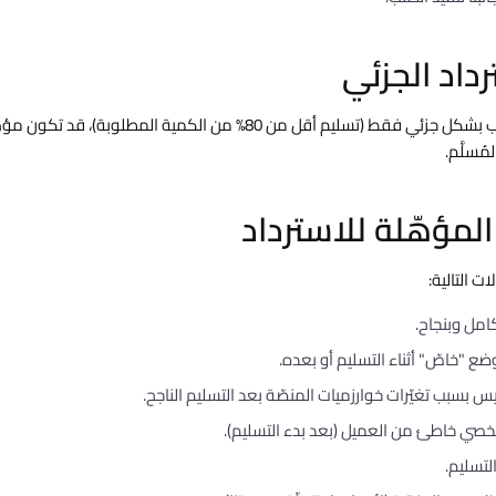
رداد الجزئي
إذا تمكّنّا من تنفيذ الطلب بشكل جزئي فقط (تسليم أقل من 80% من الكمية المطلو
مُسلَّم.
المؤهّلة للاسترداد
ات التالية:
كامل وبنجاح.
ع "خاصّ" أثناء التسليم أو بعده.
 بسبب تغيّرات خوارزميات المنصّة بعد التسليم الناجح.
صي خاطئ من العميل (بعد بدء التسليم).
التسليم.