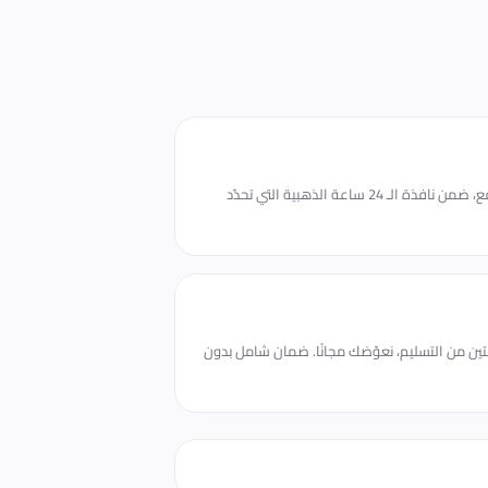
تبدأ المشاهدات خلال دقائق من الدفع، ضمن نافذة الـ 24 ساعة الذهبية التي تحدّد
ن من التسليم، نعوّضك مجانًا. ضمان شامل بدون