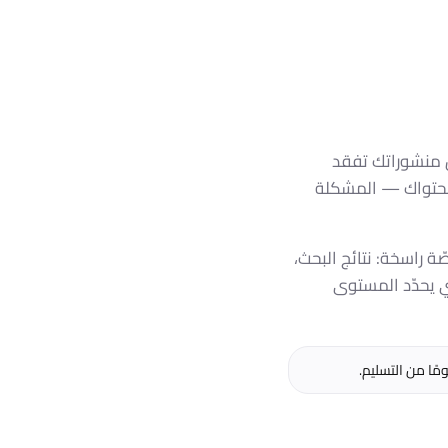
ّ منشوراتك تفقد
 محتواك — المشكلة
صّة راسخة: نتائج البحث،
ي يحدّد المستوى