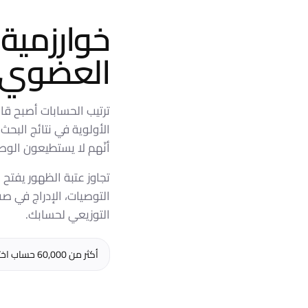
خوارزمية
العضوي.
ترتيب الحسابات أصبح قا
الأولوية في نتائج البح
أنّهم لا يستطيعون الوص
تجاوز عتبة الظهور يفتح ا
التوصيات، الإدراج في ص
التوزيعي لحسابك.
أكثر من 60,000 حساب اخترقوا حاجز الظهور مع Likes.io، بمتوسّط ثلاثة أضعاف الوصول العضوي خلال 45 يومًا من التسليم.