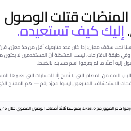
 المنصّات قتلت الوصول
إليك كيف تستعيده.
سيًا تحت سقف معيّن: إذا كان عدد متابعيك أقل من حدّ معيّن، فإن
ث وفي طبقة الاقتراحات. ليست المشكلة أنّ المستخدمين لا يحبّون
ول إليه أصلًا ما لم يعرفوا اسم حسابك بالضبط.
لباب للنمو من المصادر التي لا تُمنح إلّا للحسابات التي تعتبرها المن
فحات الاستكشاف. المتابعون ليسوا مجرّد رقم — هم المفتاح الذ