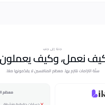
جنبًا إلى جنب
يف نعمل، وكيف يعملون.
ستّة التزامات نلتزم بها. معظم المنافسين لا يقدّمونها معًا.
معظم ال
حسابات حقيقية ونشطة