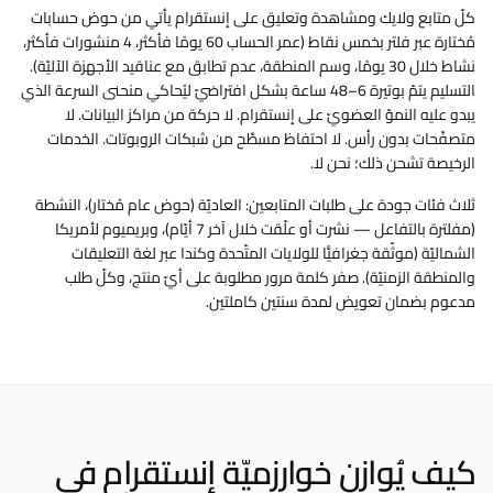
كلّ متابع ولايك ومشاهدة وتعليق على إنستقرام يأتي من حوض حسابات
مُختارة عبر فلتر بخمس نقاط (عمر الحساب 60 يومًا فأكثر، 4 منشورات فأكثر،
نشاط خلال 30 يومًا، وسم المنطقة، عدم تطابق مع عناقيد الأجهزة الآليّة).
التسليم يتمّ بوتيرة 6–48 ساعة بشكل افتراضيّ ليُحاكي منحنى السرعة الذي
يبدو عليه النموّ العضويّ على إنستقرام. لا حركة من مراكز البيانات. لا
متصفّحات بدون رأس. لا احتفاظ مسطَّح من شبكات الروبوتات. الخدمات
الرخيصة تشحن ذلك؛ نحن لا.
ثلاث فئات جودة على طلبات المتابعين: العاديّة (حوض عام مُختار)، النشطة
(مفلترة بالتفاعل — نشرت أو علّقت خلال آخر 7 أيّام)، وبريميوم لأمريكا
الشماليّة (موثّقة جغرافيًّا للولايات المتّحدة وكندا عبر لغة التعليقات
والمنطقة الزمنيّة). صفر كلمة مرور مطلوبة على أيّ منتج، وكلّ طلب
مدعوم بضمان تعويض لمدة سنتين كاملتين.
كيف يُوازن خوارزميّة إنستقرام في