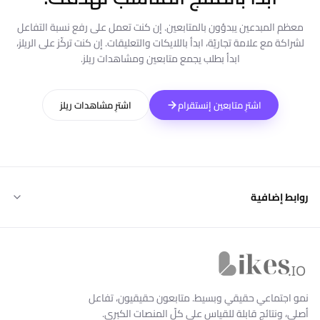
معظم المبدعين يبدؤون بالمتابعين. إن كنت تعمل على رفع نسبة التفاعل
لشراكة مع علامة تجاريّة، ابدأ باللايكات والتعليقات. إن كنت تركّز على الريلز،
ابدأ بطلب يجمع متابعين ومشاهدات ريلز.
اشترِ متابعين إنستقرام
اشترِ مشاهدات ريلز
روابط إضافية
Likes.io الرئيسية
نمو اجتماعي حقيقي وبسيط. متابعون حقيقيون، تفاعل
أصلي، ونتائج قابلة للقياس على كلّ المنصات الكبرى.