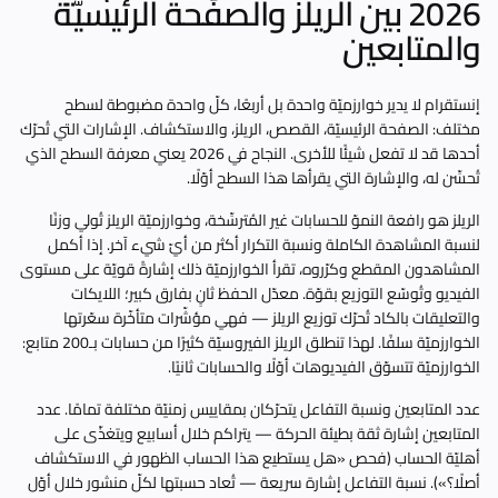
2026 بين الريلز والصفحة الرئيسيّة
والمتابعين
إنستقرام لا يدير خوارزميّة واحدة بل أربعًا، كلّ واحدة مضبوطة لسطح
مختلف: الصفحة الرئيسيّة، القصص، الريلز، والاستكشاف. الإشارات التي تُحرّك
أحدها قد لا تفعل شيئًا للأخرى. النجاح في 2026 يعني معرفة السطح الذي
تُحسِّن له، والإشارة التي يقرأها هذا السطح أوّلًا.
الريلز هو رافعة النموّ للحسابات غير المُترسِّخة، وخوارزميّة الريلز تُولي وزنًا
لنسبة المشاهدة الكاملة ونسبة التكرار أكثر من أيّ شيء آخر. إذا أكمل
المشاهدون المقطع وكرّروه، تقرأ الخوارزميّة ذلك إشارةً قويّة على مستوى
الفيديو وتُوسّع التوزيع بقوّة. معدّل الحفظ ثانٍ بفارق كبير؛ اللايكات
والتعليقات بالكاد تُحرّك توزيع الريلز — فهي مؤشّرات متأخّرة سعّرتها
الخوارزميّة سلفًا. لهذا تنطلق الريلز الفيروسيّة كثيرًا من حسابات بـ200 متابع:
الخوارزميّة تتسوّق الفيديوهات أوّلًا والحسابات ثانيًا.
عدد المتابعين ونسبة التفاعل يتحرّكان بمقاييس زمنيّة مختلفة تمامًا. عدد
المتابعين إشارة ثقة بطيئة الحركة — يتراكم خلال أسابيع ويتغذّى على
أهليّة الحساب (فحص «هل يستطيع هذا الحساب الظهور في الاستكشاف
أصلًا؟»). نسبة التفاعل إشارة سريعة — تُعاد حسبتها لكلّ منشور خلال أوّل