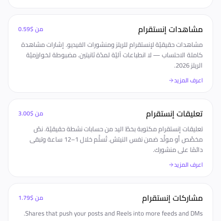
مشاهدات إنستقرام
من
$0.59
مشاهدات حقيقيّة لإنستقرام للريلز ومنشورات الفيديو. إشارات مشاهدة
كاملة الاحتساب — لا انطباعات آليّة لمدّة ثانيتين. مضبوطة لخوارزميّة
الريلز 2026.
اعرف المزيد
تعليقات إنستقرام
من
$3.00
تعليقات إنستقرام مكتوبة بخطّ اليد من حسابات نشطة حقيقيّة. نصّ
مخصَّص أو مولَّد ضمن نفس النيتش. تُسلَّم خلال 1–12 ساعة وتبقى
دائمًا على منشورك.
اعرف المزيد
مشاركات إنستقرام
من
$1.79
Shares that push your posts and Reels into more feeds and DMs.