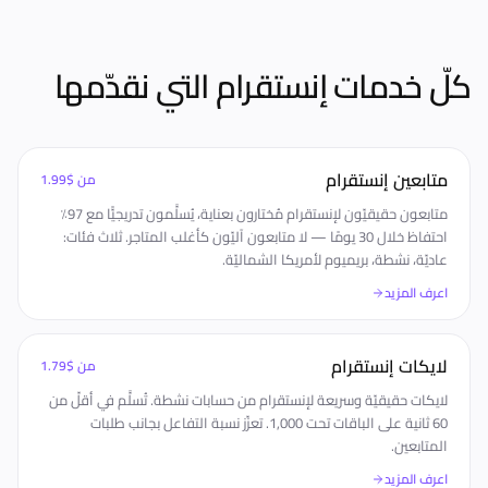
كلّ خدمات إنستقرام التي نقدّمها
متابعين إنستقرام
من
$1.99
متابعون حقيقيّون لإنستقرام مُختارون بعناية، يُسلَّمون تدريجيًّا مع 97٪
احتفاظ خلال 30 يومًا — لا متابعون آليّون كأغلب المتاجر. ثلاث فئات:
عاديّة، نشطة، بريميوم لأمريكا الشماليّة.
اعرف المزيد
لايكات إنستقرام
من
$1.79
لايكات حقيقيّة وسريعة لإنستقرام من حسابات نشطة. تُسلَّم في أقلّ من
60 ثانية على الباقات تحت 1,000. تعزّز نسبة التفاعل بجانب طلبات
المتابعين.
اعرف المزيد