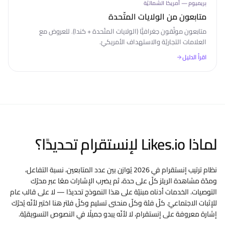
بريميوم — أمريكا الشماليّة
متابعون من الولايات المتّحدة
متابعون موثّقون جغرافيًّا (الولايات المتّحدة + كندا). للعروض مع
العلامات التجاريّة والاستهداف الأمريكيّ.
اقرأ الدليل
لماذا Likes.io لإنستقرام تحديدًا؟
نظام ترتيب إنستقرام في 2026 يُوازن بين عدد المتابعين، نسبة التفاعل،
ومدّة مشاهدة الريلز كلّ على حدة، ثم يضرب الإشارات معًا عبر محرّك
التوصيات. الخدمات أدناه مبنيّة على هذا النموذج تحديدًا — لا على قالب عام
للإثبات الاجتماعيّ. كلّ فئة وكلّ منحنى تسليم وكلّ فلتر هنا اختير لأنّه يُحرّك
إشارة معروفة على إنستقرام، لا لأنّه يبدو جميلًا في النصوص التسويقيّة.