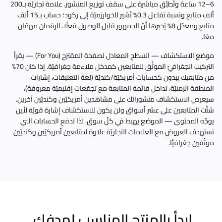
6–12 ساعة وتُطبَّق مباشرة على سقف توزيع المنشور. علامة تجاريّة بـ200
ألف متابع ونسبة تفاعل 0.3% تُشير للخوارزميّة إلى ركود؛ حساب بـ15 ألف
متابع ومعدّل 8% يُخبرها أنّ الجمهور قابل للوصول فعلًا. الرقمان مهمّان
معًا.
موضع الاستكشاف — السطح المعادل لصفحة المقترَح (For You) — يقرأ
التركيب الجغرافيّ الموثّق للمتابعين كمدخل ملاءمة جغرافيّة. إذا كان 70%
من متابعيك يبدون كحسابات أمريكيّة/كنديّة (لغة التعليقات، إشارات
المنطقة الزمنيّة، تداخل قائمة المتابعة مع تجمّعات إقليميّة معروفة)،
سيعرض الاستكشاف منشوراتك على مشاهدين أمريكيّين وكنديّين آخرين.
شتِّت المتابعين على عشر أسواق ولن يكون للاستكشاف إشارة قويّة لأين
يوجِّه المحتوى — الموضع يهبط في كلّ سوق. لذا تدفع الحسابات التي
تستهدف العروض مع العلامات التجاريّة علاوة لمتابعين أمريكيّين وكنديّين
موثّقين جغرافيًّا.
ابدأ بالمنتج المناسب لهدفك.