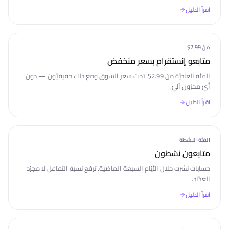
اقرأ الدليل
من 2.99$
متابعو إنستقرام بسعر منخفض
الفئة العاديّة من 2.99$. تحت سعر السوق ومع ذلك حقيقيّون — دون
أيّ مخزون آليّ.
اقرأ الدليل
الفئة النشطة
متابعون نشطون
حسابات نشرت خلال الأيّام السبعة الماضية. ترفع نسبة التفاعل لا مجرّد
العدّاد.
اقرأ الدليل