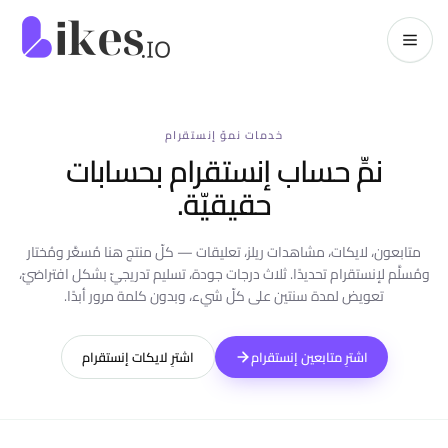
خطّي إلى المحتوى
kes.io
خدمات نموّ إنستقرام
نمِّ حساب إنستقرام بحسابات
حقيقيّة.
متابعون، لايكات، مشاهدات ريلز، تعليقات — كلّ منتج هنا مُسعَّر ومُختار
ومُسلَّم لإنستقرام تحديدًا. ثلاث درجات جودة، تسليم تدريجيّ بشكل افتراضيّ،
تعويض لمدة سنتين على كلّ شيء، وبدون كلمة مرور أبدًا.
اشترِ متابعين إنستقرام
اشترِ لايكات إنستقرام