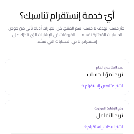
أيّ خدمة إنستقرام تناسبك؟
اختَر حسب الهدف لا حسب اسم المنتج. كلّ الخيارات أدناه تأتي من حوض
الحسابات المُختارة نفسه — الفروقات في الإشارات التي تتحرّك على
إنستقرام، لا في الحسابات التي تسلِّم.
عدد المتابعين الخام
تريد نموّ الحساب
اشترِ
متابعين إنستقرام
رفع الإشارة الموزونة
تريد التفاعل
اشترِ
لايكات إنستقرام