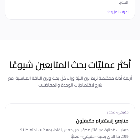
النشر.
اعرف المزيد
أكثر عمليّات بحث المتابعين شيوعًا
أربعة أدلّة مخصَّصة تربط بين النيّة وراء كلّ بحث وبين الباقة المناسبة، مع
شرح لاقتصاديّات الوحدة والمفاضلات.
حقيقيّ · مُختار
متابعو إنستقرام حقيقيّون
حسابات مُختارة عبر فلتر مكوَّن من خمس نقاط، بمعدّلات احتفاظ 91–
99%. ما الذي يعنيه «حقيقيّ» فعليًّا.