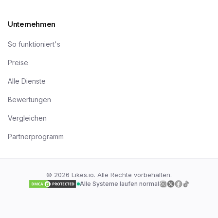
Unternehmen
So funktioniert's
Preise
Alle Dienste
Bewertungen
Vergleichen
Partnerprogramm
©
2026
Likes.io. Alle Rechte vorbehalten.
Alle Systeme laufen normal
Folge uns auf
Folge uns auf
Folge uns a
Folge uns
I