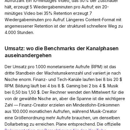
Aufrufzahl. Ein 10-minütiges Video, das 50% der Zuschauer
hält, erzeugt 5 Wiedergabeminuten pro Aufruf; ein 20-
minütiges Video bei 35% Retention erzeugt 7
Wiedergabeminuten pro Aufruf. Längeres Content-Format mit
angemessener Retention ist der strukturell schnellere Weg zu
4.000 Stunden.
Umsatz: wo die Benchmarks der Kanalphasen
auseinandergehen
Der Umsatz pro 1.000 monetarisierte Aufrufe (RPM) ist das
dritte Standbein der Wachstumskennzahl und variiert je nach
Nische enorm. Finanz- und Tech-Kanäle laufen bei 8 bis 20 $
RPM. Bildung läuft bei 4 bis 8 $. Gaming bei 2 bis 4 $. Musik
bei 0,50 bis 1,50 $. Der Rechner wendet den Mittelwert für die
von dir gewählte Nische an, aber die Spanne ist die wichtigere
Zahl — Finanz-Creator erzielen ein Mindestlohn-Einkommen
aus 100.000 monatlichen Aufrufen, während Musik-Creator
eine Größenordnung mehr Aufrufe brauchen, um denselben
Dollarbetrag zu erreichen. Plane entsprechend. Die offizielle