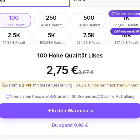
Am beliebteste
100
250
500
1K
0,92 € Rabatt
4,60 € Rabatt
11,50 € Rabatt
27,60 € Rabatt
Mengenrabatt
2.5K
5K
7.5K
10K
74,52 € Rabatt
153,64 € Rabatt
234,60 € Rabatt
317,40 € Rabatt
100 Hohe Qualität Likes
2,75 €
3,67 €
Sammle
2
Pkt.
mit dieser Bestellung
·
0,02 €
für deinen nächsten Einkauf
Niemals ein Passwort
Startet in 60 Sekunden
2 Jahre Auffüllung
In den Warenkorb
Du sparst 0,92 €