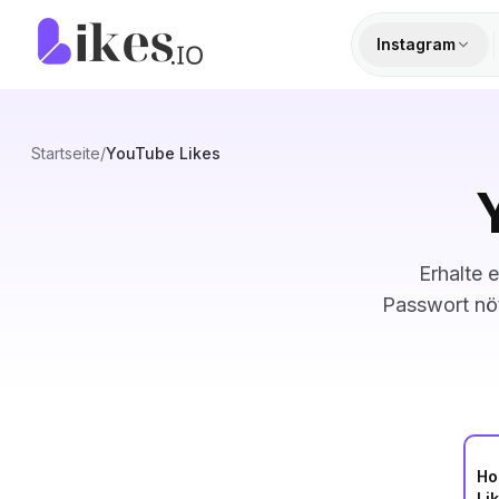
Zum Inhalt springen
Likes.io Startseite
Instagram
Startseite
/
YouTube Likes
Erhalte 
Passwort nöt
Ho
Li