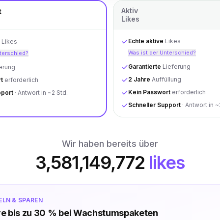
Aktiv
t
Likes
Echte aktive
Likes
Likes
Was ist der Unterschied?
nterschied?
Garantierte
Lieferung
erung
2 Jahre
Auffüllung
t
erforderlich
Kein Passwort
erforderlich
pport
· Antwort in ~2 Std.
Schneller Support
· Antwort in ~
Wir haben bereits über
3,581,149,772
likes
ELN & SPAREN
e bis zu 30 % bei Wachstumspaketen