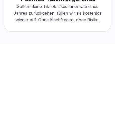
Sollten deine TikTok Likes innerhalb eines
30-day protection
Active
Jahres zurückgehen, füllen wir sie kostenlos
$0 cost
Automatic
For refills
No tickets
wieder auf. Ohne Nachfragen, ohne Risiko.
“
Die Interaktion unter meinen Beiträgen hat spürbar