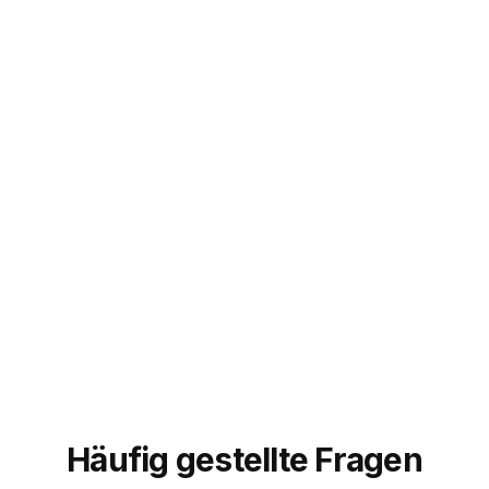
zugenommen. Echte Accounts, echte Reaktionen,
keine Bots. Genau das hatte ich gesucht.
”
Sarah M.
@sarahcreates
Häufig gestellte Fragen