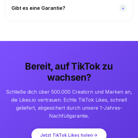
Gibt es eine Garantie?
+
Bereit, auf TikTok zu
wachsen?
Schließe dich über 500.000 Creatorn und Marken an,
die Likes.io vertrauen. Echte TikTok Likes, schnell
geliefert, abgesichert durch unsere 1-Jahres-
Nachfüllgarantie.
Jetzt TikTok Likes holen