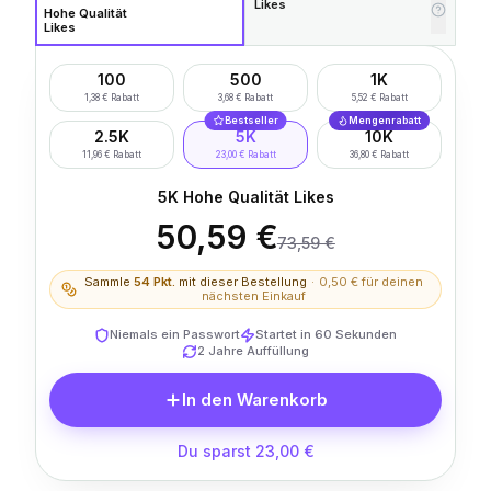
Likes
Hohe Qualität
Likes
100
500
1K
1,38 € Rabatt
3,68 € Rabatt
5,52 € Rabatt
Bestseller
Mengenrabatt
2.5K
5K
10K
11,96 € Rabatt
23,00 € Rabatt
36,80 € Rabatt
5K Hohe Qualität Likes
50,59 €
73,59 €
Sammle
54
Pkt.
mit dieser Bestellung
·
0,50 €
für deinen
nächsten Einkauf
Niemals ein Passwort
Startet in 60 Sekunden
2 Jahre Auffüllung
In den Warenkorb
Du sparst 23,00 €