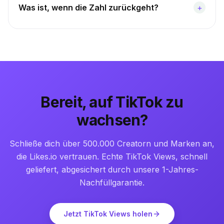
Was ist, wenn die Zahl zurückgeht?
+
Bereit, auf TikTok zu
wachsen?
Schließe dich über 500.000 Creatorn und Marken an,
die Likes.io vertrauen. Echte TikTok Views, schnell
geliefert, abgesichert durch unsere 1-Jahres-
Nachfüllgarantie.
Jetzt TikTok Views holen