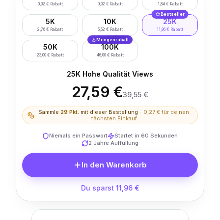
0,92 € Rabatt
0,92 € Rabatt
1,84 € Rabatt
Bestseller
5K
10K
25K
2,76 € Rabatt
5,52 € Rabatt
11,96 € Rabatt
Mengenrabatt
50K
100K
23,00 € Rabatt
46,00 € Rabatt
25K Hohe Qualität Views
27,59 €
39,55 €
Sammle
29
Pkt.
mit dieser Bestellung
·
0,27 €
für deinen
nächsten Einkauf
Niemals ein Passwort
Startet in 60 Sekunden
2 Jahre Auffüllung
In den Warenkorb
Du sparst 11,96 €