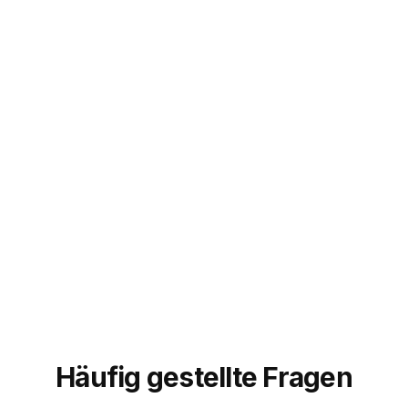
zugenommen. Echte Accounts, echte Reaktionen,
keine Bots. Genau das hatte ich gesucht.
”
Sarah M.
@sarahcreates
Häufig gestellte Fragen