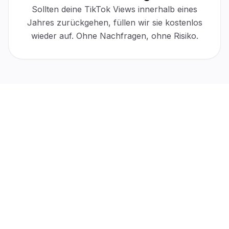
Sollten deine TikTok Views innerhalb eines
30-day protection
Active
Jahres zurückgehen, füllen wir sie kostenlos
$0 cost
Automatic
For refills
No tickets
wieder auf. Ohne Nachfragen, ohne Risiko.
“
Die Interaktion unter meinen Beiträgen hat spürbar