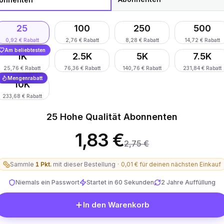
25
100
250
500
0,92 € Rabatt
2,76 € Rabatt
8,28 € Rabatt
14,72 € Rabatt
Am beliebtesten
1K
2.5K
5K
7.5K
25,76 € Rabatt
76,36 € Rabatt
140,76 € Rabatt
231,84 € Rabatt
Mengenrabatt
10K
233,68 € Rabatt
25 Hohe Qualität Abonnenten
1,83 €
2,75 €
Sammle
1
Pkt.
mit dieser Bestellung
·
0,01 €
für deinen nächsten Einkauf
Niemals ein Passwort
Startet in 60 Sekunden
2 Jahre Auffüllung
In den Warenkorb