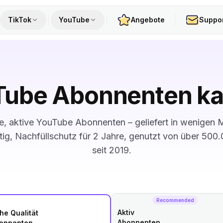
TikTok
YouTube
Angebote
Suppo
Tube Abonnenten ka
te, aktive YouTube Abonnenten – geliefert in wenigen M
ig, Nachfüllschutz für 2 Jahre, genutzt von über 500
seit 2019.
Recommended
Aktiv
he Qualität
Abonnenten
onnenten