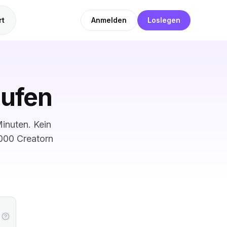
rt
Anmelden
Loslegen
ufen
inuten. Kein
.000 Creatorn