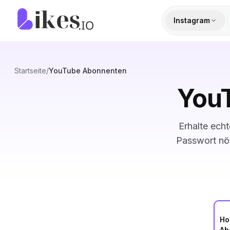
Zum Inhalt springen
Likes.io Startseite
Instagram
Startseite
/
YouTube Abonnenten
You
Erhalte ech
Passwort nöt
Ho
Ab