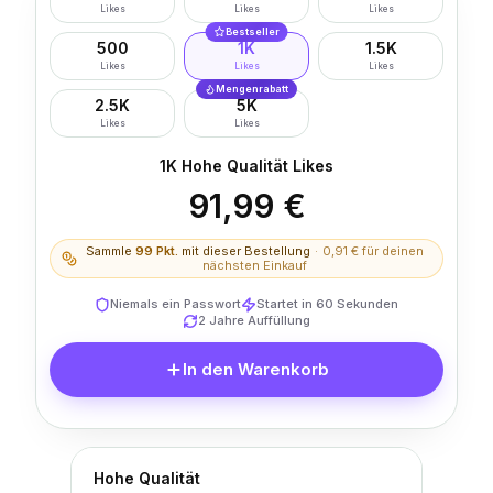
Likes
Likes
Likes
Bestseller
500
1K
1.5K
Likes
Likes
Likes
Mengenrabatt
2.5K
5K
Likes
Likes
1K Hohe Qualität Likes
91,99 €
Sammle
99
Pkt.
mit dieser Bestellung
·
0,91 €
für deinen
nächsten Einkauf
Niemals ein Passwort
Startet in 60 Sekunden
2 Jahre Auffüllung
In den Warenkorb
Hohe Qualität