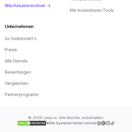
Wachstumsrechner →
Alle kostenlosen Tools
Unternehmen
So funktioniert's
Preise
Alle Dienste
Bewertungen
Vergleichen
Partnerprogramm
©
2026
Likes.io. Alle Rechte vorbehalten.
Alle Systeme laufen normal
Folge uns auf
Folge uns auf
Folge uns a
Folge uns
I