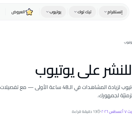
إنستقرام
تيك توك
يوتيوب
العروض
وتيوب
نشر على يوتيوب
أفضل أيّام وأوقات النشر على يوتيوب لزيادة المشاهدات في الـ48 ساعة الأولى — مع تفصيلات
منيّة لجمهورك.
يث
٧ أغسطس ٢٠٢٦
·
13 دقيقة قراءة