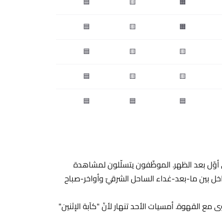
🟦
🟨
🟧
🟦
🟨
🟧
🟦
🟨
🟨
🟦
🟨
🟨
🟦
🟦
🟦
اغ في أوّل بعد الظهر. الموظّفون يتسلّلون لمشاهدة
نهون فصولهم. بحلول 2–3 عصرًا، تلتقط التداخل بين ما-بعد-غداء الساحل الشرقيّ وأواخر-صباح
ع القهوة. أمسيات الأحد تنهار لأنّ "كآبة الإثنين"