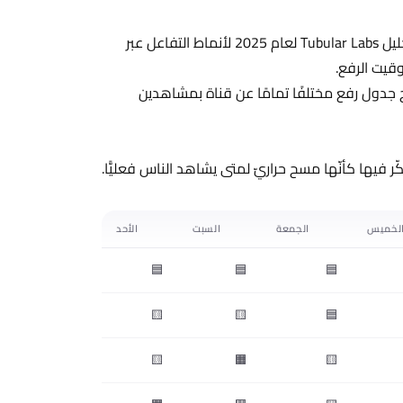
هذه النوافذ مأخوذة من بيانات مُجمَّعة عبر دراسات متعدّدة، بما في ذلك تحليل Tubular Labs لعام 2025 لأنماط التفاعل عبر
ن تحتاج جدول رفع مختلفًا تمامًا عن قناة بمشاهدين
فيها كأنّها مسح حراريّ لمتى يشاهد الناس فعليًّا.
لخميس
الجمعة
السبت
الأحد
🟦
🟦
🟦
🟨
🟨
🟦
🟨
🟧
🟨