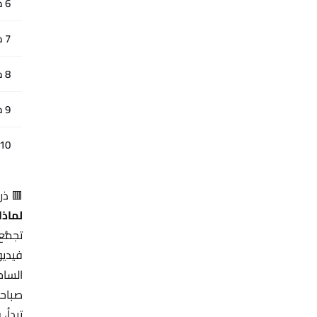
6 مساءً
7 مساءً
8 مساءً
9 مساءً
10 مساءً+
🟥 ذر
لماذا
الساح
صباحا
تبدأ، 