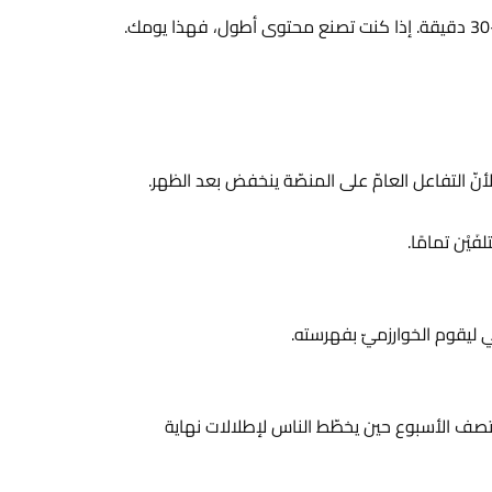
نّ التفاعل العامّ على المنصّة ينخفض بعد الظهر.
َيْن تمامًا.
 ليقوم الخوارزميّ بفهرسته.
ي منتصف الأسبوع حين يخطّط الناس لإطلالات نهاية