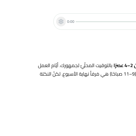
0:00
ًا
بالتوقيت المحلّيّ لجمهورك. أيّام العمل
من 12–4 عصرًا تتفوّق باستمرار على الصباحات والأمسيات، وصباحات السبت (9–11 صباحًا) هي مَرفأ نهاية الأسبوع. لكنّ النكتة