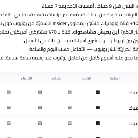
:
الإثنين قبل 9 صباحًا، أمسيات الأحد بعد 7 مساءً
من يوتيوب حول توقيت الرفع.
ِّر الأكبر؟
أين يعيش مشاهدوك.
قناة بـ 70% مشتركين أمريكيّي
عين بين أوروبا وجنوب شرق آسيا. المزيد عن ذلك في الأسفل.
طة الحراريّة لنشر يوتيوب — التفاعل حسب اليوم والساعة
ما يبدو عليه أسبوع كامل من تفاعل يوتيوب عند رسمه ساعة بساعة. فكّر 
الساعة
الإثنين
الثلاثاء
الأربعاء
ا
🟦
🟦
🟦
🟦
🟦
🟦
🟦
🟦
🟨
🟨
🟨
🟨