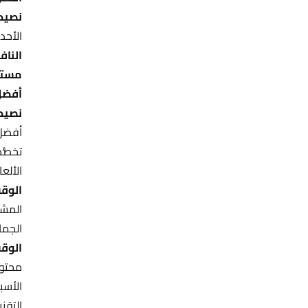
نصيح
الأحد
النافذ
مستو
أفضل
نصيح
أفضل 
تخصُّص
الألع
الوقت
المشا
الجما
الوقت
الأسب
التقن