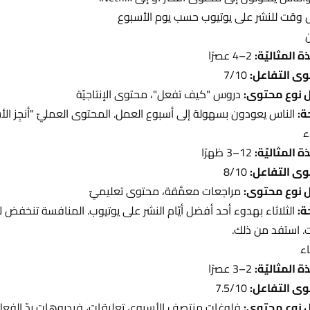
وقت للنشر على يوتيوب حسب يوم الأسبوع
ن
ة المثاليّة:
2–4 عصرًا
ى التفاعل:
7/10
 نوع محتوى:
دروس "كيف تفعل"، محتوى الإنتاجيّة
ة:
الناس يعودون بسهولة إلى أسبوع العمل. المحتوى العمليّ "أنجِز الأشيا
ء
ة المثاليّة:
12–3 ظهرًا
ى التفاعل:
8/10
 نوع محتوى:
مراجعات معمَّقة، محتوى تعليميّ
ة:
الثلاثاء بهدوء أحد أفضل أيّام النشر على يوتيوب. المنافسة تن
. استفد من ذلك.
اء
ة المثاليّة:
2–3 عصرًا
ى التفاعل:
7.5/10
 نوع محتوى:
فلوغات منتصف الأسبوع، تعليقات، فيديوهات ردّ الفعل