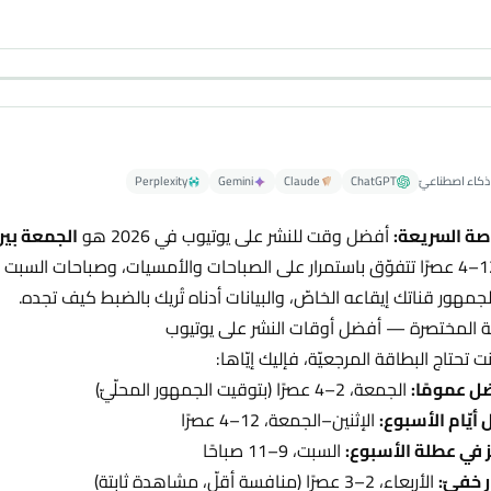
كاء اصطناعيّ
ChatGPT
Claude
Gemini
Perplexity
صة السريعة:
أفضل وقت للنشر على يوتيوب في 2026 هو
الجمعة بين 2–4 عصر
لجمهور قناتك إيقاعه الخاصّ، والبيانات أدناه تُريك بالضبط كيف تجده.
بة المختصرة — أفضل أوقات النشر على يوتيوب
ت تحتاج البطاقة المرجعيّة، فإليك إيّاها:
ل عمومًا:
الجمعة، 2–4 عصرًا (بتوقيت الجمهور المحلّيّ)
أيّام الأسبوع:
الإثنين–الجمعة، 12–4 عصرًا
ز في عطلة الأسبوع:
السبت، 9–11 صباحًا
ر خفيّ:
الأربعاء، 2–3 عصرًا (منافسة أقلّ، مشاهدة ثابتة)