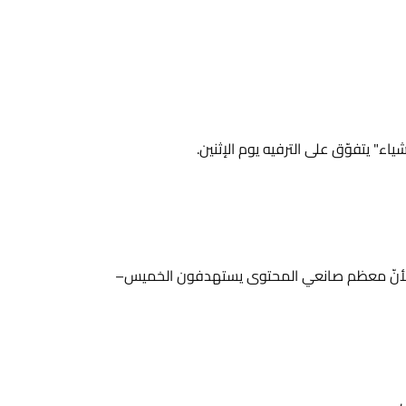
ء" يتفوّق على الترفيه يوم الإثنين.
خفض لأنّ معظم صانعي المحتوى يستهدفون الخميس–