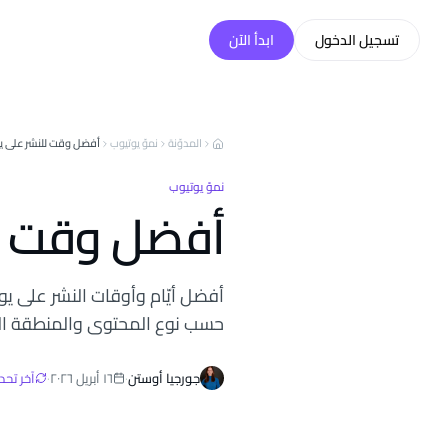
خطّي إلى المحتوى
تسجيل الدخول
ابدأ الآن
المدوّنة
نموّ يوتيوب
أفضل وقت للنشر على ي
نموّ يوتيوب
أفضل وقت لل
حسب نوع المحتوى والمنطقة الز
جورجيا أوستن
·
١٦ أبريل ٢٠٢٦
·
آخر تحد