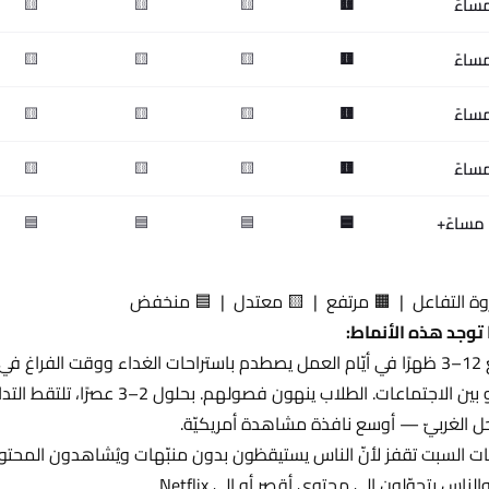
🟨
🟨
🟨
🟨
🟨
🟨
🟨
🟨
🟨
🟨
🟨
🟨
🟨
🟨
🟨
🟨
🟦
🟦
🟦
🟦
وة التفاعل | 🟧 مرتفع | 🟨 معتدل | 🟦 منخفض
 توجد هذه الأنماط:
تجمُّع 12–3 ظهرًا في أيّام العمل يصطدم باستراحات الغداء ووقت الفر
فيديو بين الاجتماعات. الطلاب ي
ل الغربيّ — أوسع نافذة مشاهدة أمريكيّة.
ت السبت تقفز لأنّ الناس يستيقظون بدون منبّهات ويُشاهدون المحتوى م
والناس يتحوّلون إلى محتوى أقصر أو إلى Netflix.