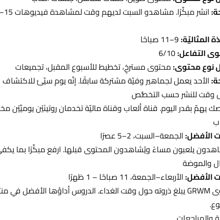
ة:
انشر مبكِّرًا. مشاهدو السبت لديهم وقت لمشاهدة فيديوهات 15–30 دقيقة. إذا كنت تصنع محتوى أطول، فهذا يومك.
ة المثاليّة:
9–11 صباحًا
ى التفاعل:
6/10
 نوع محتوى:
محتوى مسترخٍ، تخطيط للأسبوع المقبل، تجميعات
ة:
الأحد يعمل لجماهير وفيّة مشتركة سابقًا. إنّه يوم سيّئ للاكتشاف لأ
وقت للنشر حسب التخصُّص
ك يهمّ بقدر اليوم. قناة ألعاب وقناة ماليّة تخدمان روتينَيْن يوميَّيْن مختلف
اب
 الأفضل:
الجمعة–السبت، 2–5 عصرًا
هدون يلعبون مساءً ويُشاهدون المحتوى قبلها. ارفع مبكِّرًا بما يكفي
ل والموضة
 الأفضل:
الأربعاء–الجمعة، 11 صباحًا – 1 ظهرًا
محتوى GRWM يبلغ ذروته حول وقت الغداء. الدروس أداؤها الأفضل ف
وع.
ية والمراجعات