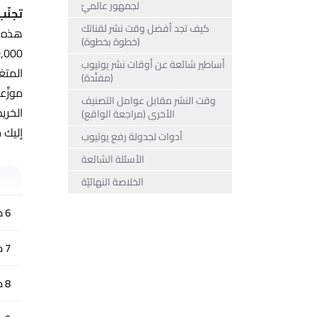
لجمهور عالميّ
تجنّب
كيف تجد أفضل وقت نشر لقناتك
(خطوة بخطوة)
10,000+ قناة وتوصيات منشئ المحتوى Insider الرسميّة 
أساطير شائعة عن أوقات نشر يوتيوب
المتغي
(مفنَّدة)
موزَّ
وقت النشر مقابل عوامل التصنيف
الخري
الأخرى (مراجعة الواقع)
إليك 
أدوات لجدولة رفع يوتيوب
الأسئلة الشائعة
الخلاصة النهائيّة
6 صباحًا
7 صباحًا
8 صباحًا