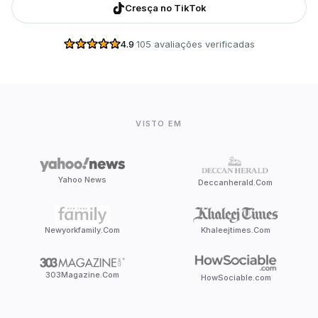
Cresça no TikTok
4.9
·
105 avaliações verificadas
VISTO EM
Yahoo News
Deccanherald.Com
Newyorkfamily.Com
Khaleejtimes.Com
303Magazine.Com
HowSociable.com