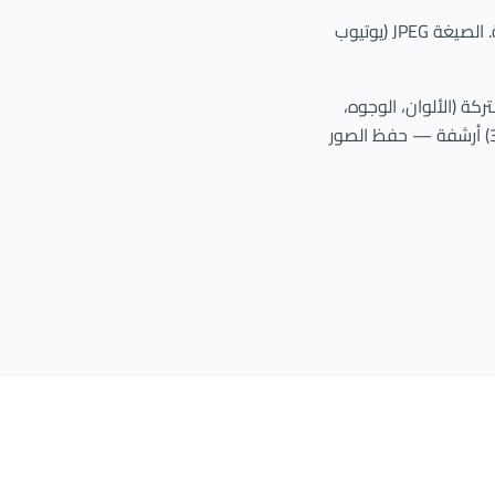
الأداة دائمًا تُجلب أعلى دقّة متاحة بشكل افتراضيّ، مع خيار للتحميل بمقاسات أصغر حسب الحاجة. الصيغة JPEG (يوتيوب
شتركة (الألوان، الوجوه،
النصّ، التركيب). (2) إعادة استخدام صور قنواتك — إن كنت ترفع نفس الفيديو على منصّة أخرى. (3) أرشفة — حفظ الصور