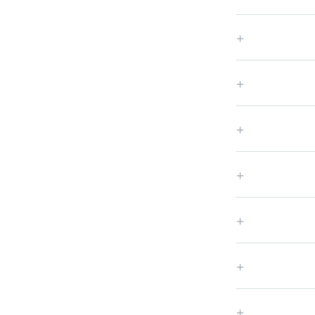
+
+
+
+
+
+
+