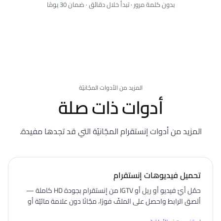
بدون كلمة مرور · تبدأ خلال دقائق · ضمان 30 يومًا
المزيد من الأدوات المجّانيّة
أدوات ذات صلة
المزيد من أدوات إنستقرام المجّانيّة التي قد تجدها مفيدة.
تحميل فيديوهات إنستقرام
حمّل أيّ فيديو أو ريل أو IGTV من إنستقرام بجودة HD كاملة —
ألصق الرابط واحصل على الملفّ فورًا، مجّانًا دون علامة مائيّة أو
تسجيل دخول.