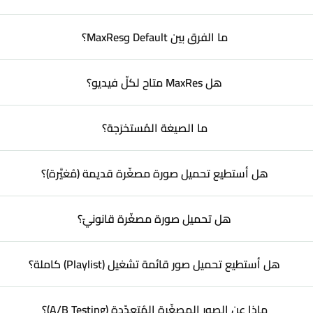
ما الفرق بين Default وMaxRes؟
هل MaxRes متاح لكلّ فيديو؟
ما الصيغة المُستخرَجة؟
هل أستطيع تحميل صورة مصغّرة قديمة (مُغيَّرة)؟
هل تحميل صورة مصغّرة قانونيّ؟
هل أستطيع تحميل صور قائمة تشغيل (Playlist) كاملة؟
ماذا عن الصور المصغّرة المُتعدّدة (A/B Testing)؟