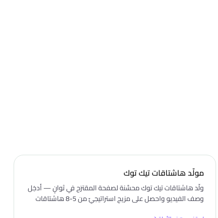
مولّد هاشتاقات تيك توك
ولّد هاشتاقات تيك توك محسَّنة لصفحة المقترَح في ثوانٍ — أدخِل
وصف الفيديو واحصل على مزيج استراتيجيّ من 5-8 هاشتاقات
موافق لخوارزميّة تيك توك، مجّانًا.