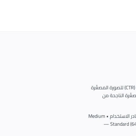
صور يوتيوب المصغّرة (Thumbnails) هي أحد أهمّ عناصر الفيديو الناجح — نسبة النقر إلى الظهور (CTR) للصورة المصغّرة
صغّرة الناجحة من
الأداة تستخرج صور يوتيوب المصغّرة بكلّ المقاسات المتاحة: • Default (120×90) — صغير جدًّا، نادر الاستخدام • Medium
(320×180) — في القوائم الجانبيّة • High (480×360) — افتراضيّ على بعض الأجهزة • Standard (640×480) —