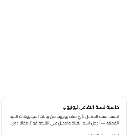
حاسبة نسبة التفاعل ليوتيوب
احسب نسبة التفاعل لأيّ قناة يوتيوب من بيانات الفيديوهات الحيّة
الفعليّة — أدخِل اسم القناة واحصل على النتيجة فورًا، مجّانًا دون
تسجيل دخول.