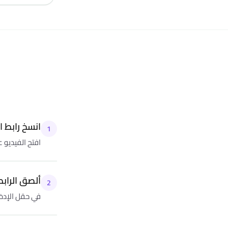
انسخ رابط ا
1
افتح الفيديو 
ألصق الرابط
2
في حقل الإدخا