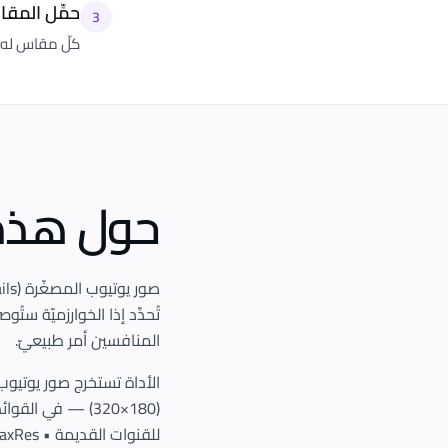
حمِّل المق
3
كلّ مقاس له زرّ
حول هذه 
تُحدِّد إذا الخوارزميّة س
المنافسين أمر طبيعيّ.
للقنوات القديمة • MaxRes (1280×720 أو 1920×1080) — أعلى دقّة، الأهمّ للتصميم