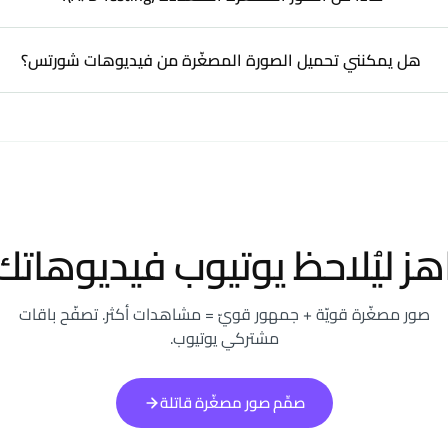
هل يمكنني تحميل الصورة المصغّرة من فيديوهات شورتس؟
هز ليُلاحظ يوتيوب فيديوهاتك
صور مصغّرة قويّة + جمهور قويّ = مشاهدات أكثر. تصفّح باقات
مشتركي يوتيوب.
صمِّم صور مصغّرة قاتلة