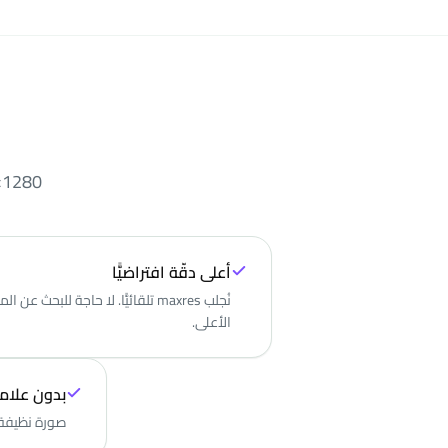
1280×720، 1920×1080، 640×480، 480×360، 320×180 — اختر ما تحتاج.
أعلى دقّة افتراضيًّا
نُجلب maxres تلقائيًّا. لا حاجة للبحث عن
الأعلى.
بدون علامة
صورة نظيفة ب