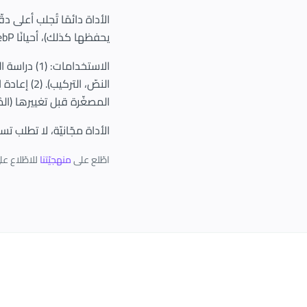
يحفظها كذلك)، أحيانًا WebP للقنوات الحديثة جدًّا.
الاستخداما
المصغّرة قبل تغييرها (المُ
الأداة مجّانيّة، لا تطلب 
اطّلع على
منهجيّتنا
للاطّلاع عل