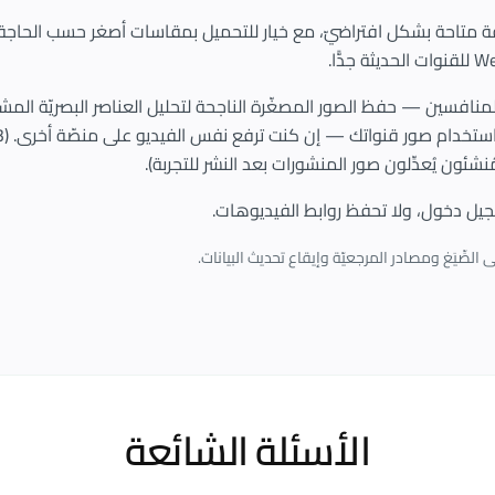
ت: (1) دراسة المنافسين — حفظ الصور المصغّرة الناجحة لتحليل العناصر البصريّة الم
نشئون يُعدِّلون صور المنشورات بعد النشر للتجربة).
تسجيل دخول، ولا تحفظ روابط الفيديوهات.
ى الصِّيَغ ومصادر المرجعيّة وإيقاع تحديث البيانات.
الأسئلة الشائعة