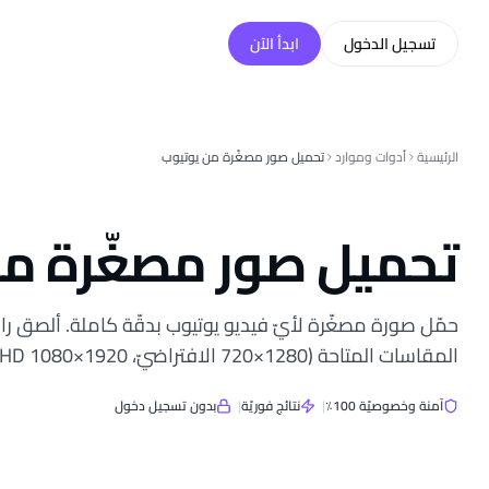
خطّي إلى المحتوى
تسجيل الدخول
ابدأ الآن
الرئيسية
أدوات وموارد
تحميل صور مصغّرة من يوتيوب
تحميل صور مصغّرة م
حمّل صورة مصغّرة لأيّ فيديو يوتيوب بدقّة كاملة. ألصق را
المقاسات المتاحة (1280×720 الافتراضيّ، 1920×1080 HD) — مجّانًا.
آمنة وخصوصيّة 100٪
|
نتائج فوريّة
|
بدون تسجيل دخول