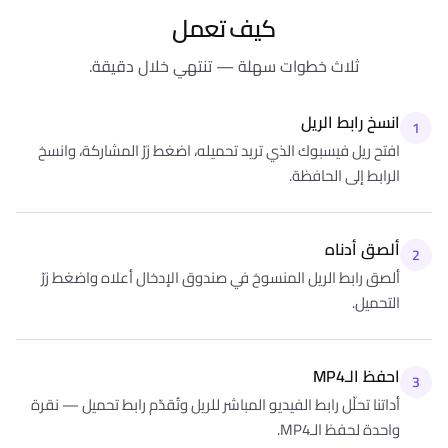
كيف تعمل
ثلاث خطوات سهلة — تنتهي خلال دقيقة.
انسخ رابط الريل
1
افتح ريل فيسبوك الذي تريد تحميله، اضغط زرّ المشاركة، وانسخ
الرابط إلى الحافظة.
ألصق أدناه
2
ألصق رابط الريل المنسوخ في صندوق الإدخال أعلاه واضغط زرّ
التحميل.
احفظ الـMP4
3
أداتنا تحلّل رابط الفيديو المباشر للريل وتُقدّم رابط تحميل — نقرة
واحدة لحفظ الـMP4.