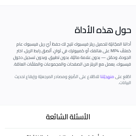
حول هذه الأداة
أداتنا المجّانيّة لتحميل ريلز فيسبوك تتيح لك حفظ أيّ ريل فيسبوك عام
كملفّ MP4 على هاتفك أو كمبيوترك في ثوانٍ. ألصق رابط الريل، اختر
الجودة، وحمّل — بدون علامة مائيّة، بدون تطبيق، وبدون تسجيل دخول
فيسبوك. يعمل مع الريلز من الصفحات والمجموعات والملفّات العامّة.
اطّلع على
منهجيّتنا
للاطّلاع على الصِّيَغ ومصادر المرجعيّة وإيقاع تحديث
البيانات.
الأسئلة الشائعة