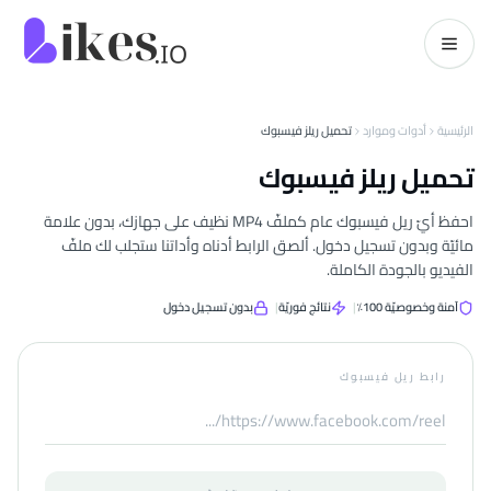
خطّي إلى المحتوى
kes.io
الرئيسية
أدوات وموارد
تحميل ريلز فيسبوك
تحميل ريلز فيسبوك
احفظ أيّ ريل فيسبوك عام كملفّ MP4 نظيف على جهازك، بدون علامة
مائيّة وبدون تسجيل دخول. ألصق الرابط أدناه وأداتنا ستجلب لك ملفّ
الفيديو بالجودة الكاملة.
آمنة وخصوصيّة 100٪
|
نتائج فوريّة
|
بدون تسجيل دخول
رابط ريل فيسبوك