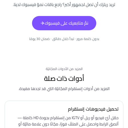
تريد ريلزك أن تصل لجمهور أكبر؟ راجع باقات نموّ فيسبوك لدينا.
نمِّ متابعيك على فيسبوك
بدون كلمة مرور · تبدأ خلال دقائق · ضمان 30 يومًا
المزيد من الأدوات المجّانيّة
أدوات ذات صلة
المزيد من أدوات إنستقرام المجّانيّة التي قد تجدها مفيدة.
تحميل فيديوهات إنستقرام
حمّل أيّ فيديو أو ريل أو IGTV من إنستقرام بجودة HD كاملة —
ألصق الرابط واحصل على الملفّ فورًا، مجّانًا دون علامة مائيّة أو