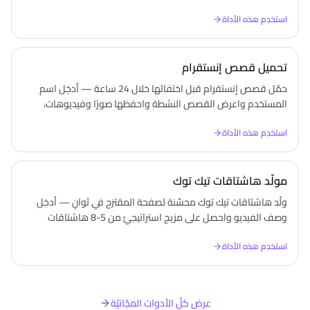
تسجيل دخول.
استخدِم هذه الأداة
تحميل قصص إنستقرام
حمّل قصص إنستقرام قبل اختفائها خلال 24 ساعة — أدخِل اسم
المستخدم واعرض القصص النشطة واحفظها صورًا وفيديوهات،
مجّانًا دون تسجيل دخول.
استخدِم هذه الأداة
مولّد هاشتاقات تيك توك
ولّد هاشتاقات تيك توك محسَّنة لصفحة المقترَح في ثوانٍ — أدخِل
وصف الفيديو واحصل على مزيج استراتيجيّ من 5-8 هاشتاقات
موافق لخوارزميّة تيك توك، مجّانًا.
استخدِم هذه الأداة
عرض كلّ الأدوات المجّانيّة