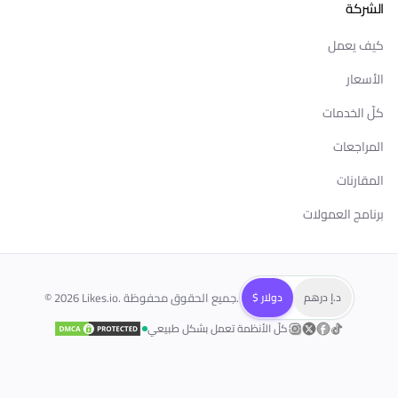
الشركة
كيف يعمل
الأسعار
كلّ الخدمات
المراجعات
المقارنات
برنامج العمولات
د.إ درهم
$ دولار
Likes.io. جميع الحقوق محفوظة.
2026
©
كلّ الأنظمة تعمل بشكل طبيعي
T
Fac
Twitte
Instagr
تابعنا على
تابعنا على
تابعنا على
تابعنا على