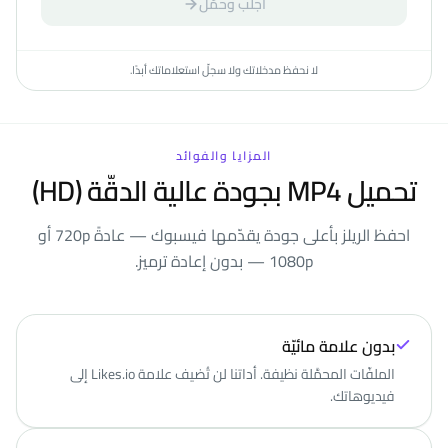
اجلب وحمّل
لا نحفظ مدخلاتك ولا سجلّ استعلاماتك أبدًا.
المزايا والفوائد
تحميل MP4 بجودة عالية الدقّة (HD)
احفظ الريلز بأعلى جودة يقدّمها فيسبوك — عادةً 720p أو
1080p — بدون إعادة ترميز.
بدون علامة مائيّة
الملفّات المحمَّلة نظيفة. أداتنا لن تُضيف علامة Likes.io إلى
فيديوهاتك.