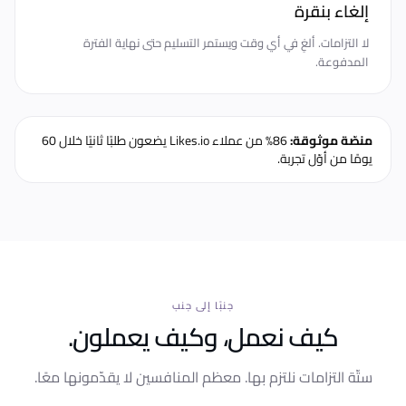
إلغاء بنقرة
لا التزامات. ألغِ في أي وقت ويستمر التسليم حتى نهاية الفترة
المدفوعة.
منصّة موثوقة:
86% من عملاء Likes.io يضعون طلبًا ثانيًا خلال 60
يومًا من أوّل تجربة.
جنبًا إلى جنب
كيف نعمل، وكيف يعملون.
ستّة التزامات نلتزم بها. معظم المنافسين لا يقدّمونها معًا.