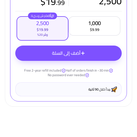
2,500
$
19
.
99
ا
ل
أ
ك
ث
ر
ش
ع
ب
ي
ة
الأكثر شعبية
2,500
1,000
$19.99
$9.99
وفّر 20%
أضف إلى السلة
Free 2-year refill included
Half of orders finish in ~30 min
No password ever needed
يبدأ خلال
90 ثانية