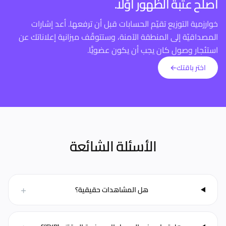
أصلح عتبة الظهور أوّلًا.
خوارزمية التوزيع تقيّم الحسابات قبل أن ترفعها. أعد إشارات
المصداقيّة إلى المنطقة الآمنة، وستتوقّف ميزانية إعلاناتك عن
استئجار وصول كان يجب أن يكون عضويًّا.
اختر باقتك
←
الأسئلة الشائعة
+
هل المشاهدات حقيقية؟