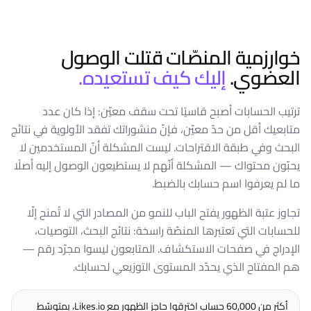
خوارزمية المنصّات قتلت الوصول
العضوي.
إليك كيف تستعيده.
ترتيب الحسابات أصبح قاسيًا تحت سقف معيّن: إذا كان عدد
متابعيك أقل من حدّ معيّن، فإنّ منشوراتك تفقد الأولوية في نتائج
البحث وفي طبقة الاقتراحات. ليست المشكلة أنّ المستخدمين لا
يحبّون محتواك — المشكلة أنّهم لا يستطيعون الوصول إليه أصلًا
ما لم يعرفوا اسم حسابك بالضبط.
تجاوز عتبة الظهور يفتح الباب للنمو من المصادر التي لا تُمنح إلّا
للحسابات التي تعتبرها المنصّة راسخة: نتائج البحث، التوصيات،
الإدراج في صفحات الاستكشاف. المتابعون ليسوا مجرّد رقم —
هم المفتاح الذي يحدّد المستوى التوزيعي لحسابك.
أكثر من 60,000 حساب اخترقوا حاجز الظهور مع Likes.io، بمتوسّط