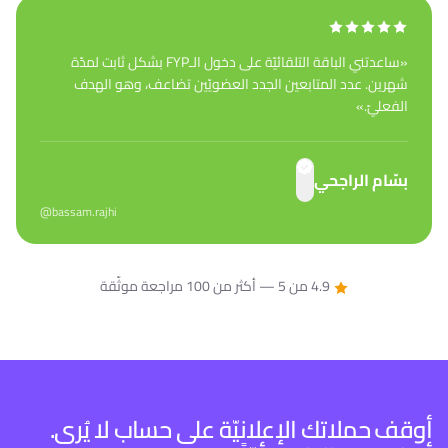
«
ساعدتني الباقة التلقائيّة على دخول الـFYP بشكل ثابت لمدّة
شهرين. عدد المتابعين الجدد العضويّين تضاعف، وهو الهدف
الفعليّ.
»
بسّام الراجحي
@bassam.rajhi
4.9 من 5 — أكثر من 100 مراجعة موثّقة
أوقف حملاتك الإعلانيّة على حساب لا يُرى.