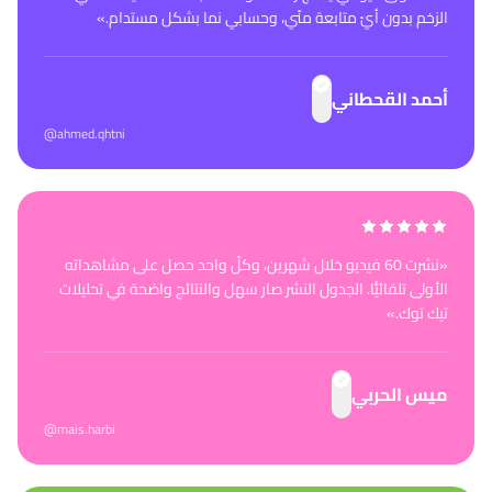
الزخم بدون أيّ متابعة منّي، وحسابي نما بشكل مستدام.
»
أحمد القحطاني
@ahmed.qhtni
«
نشرت 60 فيديو خلال شهرين، وكلّ واحد حصل على مشاهداته
الأولى تلقائيًّا. الجدول النشر صار سهل والنتائج واضحة في تحليلات
تيك توك.
»
ميس الحربي
@mais.harbi