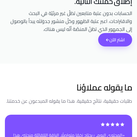
إطلاق حملتك التالية.
الحسابات بدون عتبة متابعين تظلّ غير مرئيّة في البحث
والاقتراحات. اعبر عتبة الظهور وكلّ منشور جدوَلتَه يبدأ بالوصول
إلى الجمهور الذي تظنّ المنصّة أنّه ليس هناك.
اشترِ الآن
←
ما يقوله عملاؤنا
طلبات حقيقية، نتائج حقيقية. هذا ما يقوله المبدعون عن خدمتنا.
«
المحتوى اليوميّ يحتاج زخمًا متواصلًا. الباقة التلقائيّة منحتني هذا