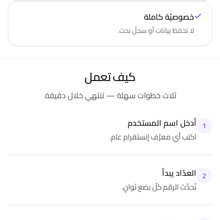
خصوصيّة كاملة
لا نحفظ بيانات أو سجلّ بحث.
كيف تعمل
ثلاث خطوات سهلة — تنتهي خلال دقيقة.
أدخل اسم المستخدم
1
اكتب أيّ معرّف إنستقرام عام.
العدّاد يبدأ
2
نُحدِّث الرقم كلّ بضع ثوانٍ.