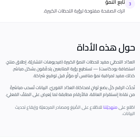
تابع النموّ
3
اترك الصفحة مفتوحة لرؤية اللحظات الكبيرة.
حول هذه الأداة
العدّاد اللحظيّ مفيد للحظات النموّ الكبيرة (فيديوهات انتشاريّة، إطلاق منتج،
استضافة بودكاست) — تستطيع رؤية المتابعين يتدفّقون بشكل مباشر.
كذلك مفيد لمراقبة نموّ منافس أو مؤثّر قبل توقيع شراكة.
نُحدِّث الرقم كلّ بضع ثوانٍ لمحاكاة العدّاد الفوريّ. البيانات تُسحب مباشرةً
من نقاط إنستقرام العامّة، فالأرقام مطابقة لما يُعرض على الملفّ الفعليّ.
اطّلع على
منهجيّتنا
للاطّلاع على الصِّيَغ ومصادر المرجعيّة وإيقاع تحديث
البيانات.