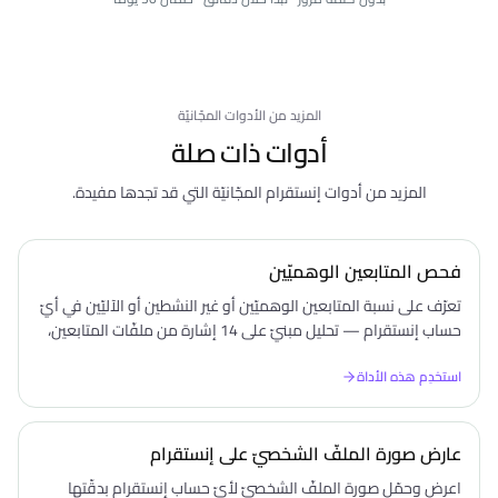
المزيد من الأدوات المجّانيّة
أدوات ذات صلة
المزيد من أدوات إنستقرام المجّانيّة التي قد تجدها مفيدة.
فحص المتابعين الوهميّين
تعرّف على نسبة المتابعين الوهميّين أو غير النشطين أو الآليّين في أيّ
حساب إنستقرام — تحليل مبنيّ على 14 إشارة من ملفّات المتابعين،
مجّانًا دون تسجيل.
استخدِم هذه الأداة
عارض صورة الملفّ الشخصيّ على إنستقرام
اعرض وحمّل صورة الملفّ الشخصيّ لأيّ حساب إنستقرام بدقّتها