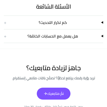
الأسئلة الشائعة
+
كم تكرار التحديث؟
+
هل يعمل مع الحسابات الخاصّة؟
جاهز لزيادة متابعيك؟
تريد رؤية رقمك يرتفع لحظيًّا؟ تصفّح باقات متابعي إنستقرام.
نمِّ متابعيك
بدون كلمة مرور · تبدأ خلال دقائق · ضمان 30 يومًا