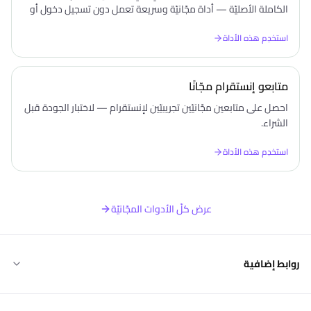
الكاملة الأصليّة — أداة مجّانيّة وسريعة تعمل دون تسجيل دخول أو
تثبيت أيّ تطبيق.
استخدِم هذه الأداة
متابعو إنستقرام مجّانًا
احصل على متابعين مجّانيّين تجريبيّين لإنستقرام — لاختبار الجودة قبل
الشراء.
استخدِم هذه الأداة
عرض كلّ الأدوات المجّانيّة
روابط إضافية