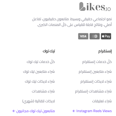
Likes.io الرئيسية
نمو اجتماعي حقيقي وبسيط. متابعون حقيقيون، تفاعل
أصلي، ونتائج قابلة للقياس على كلّ المنصات الكبرى.
إنستقرام
تيك توك
كلّ خدمات إنستقرام
كلّ خدمات تيك توك
شراء متابعين إنستقرام
شراء متابعين تيك توك
شراء لايكات إنستقرام
شراء لايكات تيك توك
شراء مشاهدات إنستقرام
شراء مشاهدات
شراء تعليقات
لايكات تلقائية (شهري)
Instagram Reels Views ←
متابعون تيك توك مجانيون ←