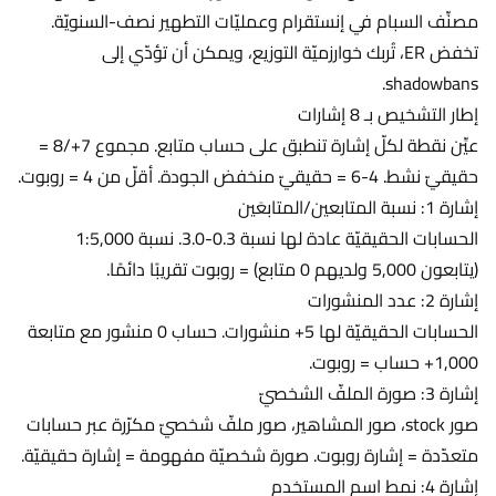
مصنِّف السبام في إنستقرام وعمليّات التطهير نصف-السنويّة.
تخفض ER، تُربك خوارزميّة التوزيع، ويمكن أن تؤدّي إلى
shadowbans.
إطار التشخيص بـ 8 إشارات
عيِّن نقطة لكلّ إشارة تنطبق على حساب متابع. مجموع 7+/8 =
حقيقيّ نشط. 4-6 = حقيقيّ منخفض الجودة. أقلّ من 4 = روبوت.
إشارة 1: نسبة المتابعين/المتابعَين
الحسابات الحقيقيّة عادة لها نسبة 0.3-3.0. نسبة 1:5,000
(يتابعون 5,000 ولديهم 0 متابع) = روبوت تقريبًا دائمًا.
إشارة 2: عدد المنشورات
الحسابات الحقيقيّة لها 5+ منشورات. حساب 0 منشور مع متابعة
1,000+ حساب = روبوت.
إشارة 3: صورة الملفّ الشخصيّ
صور stock، صور المشاهير، صور ملفّ شخصيّ مكرّرة عبر حسابات
متعدّدة = إشارة روبوت. صورة شخصيّة مفهومة = إشارة حقيقيّة.
إشارة 4: نمط اسم المستخدم