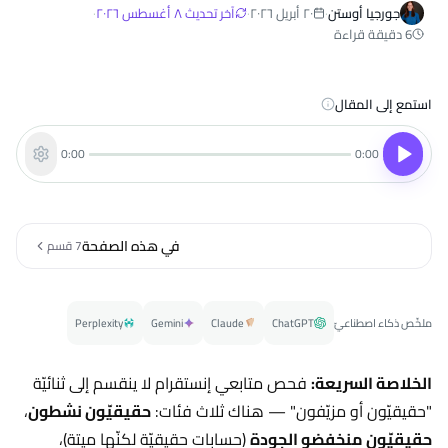
جورجيا أوستن
·
٢٠ أبريل ٢٠٢٦
·
آخر تحديث
٨ أغسطس ٢٠٢٦
·
6 دقيقة قراءة
استمع إلى المقال
0:00
0:00
في هذه الصفحة
7 قسم
ملخّص ذكاء اصطناعيّ
ChatGPT
Claude
Gemini
Perplexity
الخلاصة السريعة:
فحص متابعي إنستقرام لا ينقسم إلى ثنائيّة
"حقيقيّون أو مزيّفون" — هناك ثلاث فئات:
حقيقيّون نشطون
،
حقيقيّون منخفضو الجودة
(حسابات حقيقيّة لكنّها ميتة)،