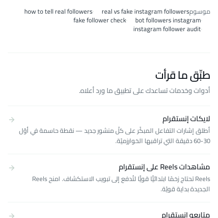
موسوم
real vs fake instagram followers
·
how to tell real followers
fake follower check
·
bot followers instagram
·
instagram follower audit
·
طبِّق ما قرأت
أدوات وخدمات تساعدك على تطبيق ما ورد أعلاه.
لايكات إنستقرام
أطلق إشارات التفاعل المبكّر على كلّ منشور جديد — نقطة حاسمة في أوّل
30-60 دقيقة التي تراقبها الخوارزميّة.
مشاهدات Reels على إنستقرام
Reels تحتاج زخمًا ابتدائيًّا قويًّا لتُدفع إلى تبويب الاستكشاف. امنح Reels
الجديدة بداية قويّة.
متابعو إنستقرام