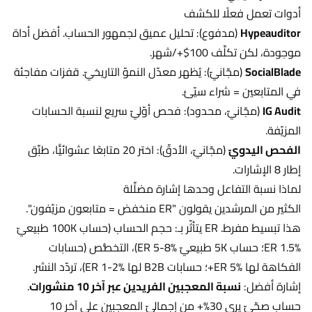
أدوات تعمل فعلًا للكشف
Hypeauditor
(مدفوع): تحليل عميق لجمهور الحساب. أفضل أداة
موجودة، لكن تكلِّف 100$+/شهر.
SocialBlade
(مجّانيّ): يُظهر معدّل النموّ التاريخيّ. قفزات مفاجئة
في المتابعين = شراء سيّئ.
IG Audit
(مجّانيّ، محدود): فحص أوّليّ سريع لنسبة الحسابات
المزيّفة.
الفحص اليدويّ
(مجّانيّ، الأدقّ): اختر 20 متابعًا عشوائيًّا، طبِّق
إطار 8 الإشارات.
لماذا نسبة التفاعل وحدها إشارة مضلِّلة
الكثير من المرشدين يقولون "ER منخفض = متابعون مزيّفون".
هذا تبسيط مفرط. ER يتأثّر بـ: حجم الحساب (حساب 100K طبيعيّ
ER 1.5%؛ حساب 5K طبيعيّ ER 5-8%)، التخصُّص (حسابات
الفكاهة لها ER 5%+؛ حسابات B2B لها ER 1-2%)، تردّد النشر.
إشارة أفضل:
نسبة المعجبين الفريدين عبر آخر 10 منشورات
.
حساب صحّيّ يرى 30%+ من إجماليّ المعجبين على آخر 10