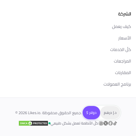
الشركة
كيف يعمل
الأسعار
كلّ الخدمات
المراجعات
المقارنات
برنامج العمولات
د.إ درهم
$ دولار
Likes.io. جميع الحقوق محفوظة.
2026
©
كلّ الأنظمة تعمل بشكل طبيعي
T
Fac
Twitte
Instagr
تابعنا على
تابعنا على
تابعنا على
تابعنا على