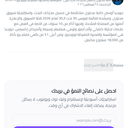
كاتبة محتوى تحسين محرّكات بحث أولى · المؤسِّسة والمديرة التنفيذيّة لووردبرو
·
آخر تحديث
٨ أغسطس ٢٠٢٦
جورجيا أوستن كاتبة محتوى متخصِّصة في تحسين محرّكات البحث، واستراتيجيّة تسويق
محتوى، ومرشَّحة لقائمة فوربس 30 تحت الـ30 لعام 2026 (فئة التسويق والإعلان).
أصلها من المملكة المتّحدة، ولديها أكثر من 10 سنوات من الخبرة في العمل مع
علامات تجاريّة كنايكي وأندر آرمور وتومي هيلفيغر وسيمنز وأمريكان إكسبرس. جورجيا
هي المؤسِّسة والمديرة التنفيذيّة لووردبرو، ومن أعلى 1% من بائعي فايفر برو بأكثر
من 18,000 مشروع مكتمل.
مشاركة
نسخ الرابط
احصل على نصائح النموّ في بريدك
استراتيجيّات أسبوعيّة لإنستقرام وتيك توك ويوتيوب. لا رسائل
مزعجة، يمكنك إلغاء الاشتراك في أيّ وقت.