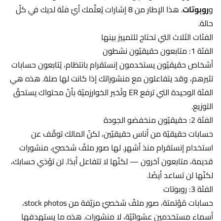
و
روبوتات
. هذا الإطار من 8 إشارات يُعلِّمك أيّ فئة لديك في كلّ
حالة.
الفئات الثلاث التي تحتاج للتمييز بينها
الفئة 1: متابعون حقيقيّون نشطون
أشخاص حقيقيّون يستخدمون إنستقرام بانتظام، يُتابعون حسابات
تثيرهم، وقد يتفاعلون مع منشوراتك إذا كانت لها صلة. هذه هي
الفئة الوحيدة التي ترفع ER وتُخبر الخوارزميّة بأنّ محتواك يستحقّ
التوزيع.
الفئة 2: حقيقيّون منخفضو الجودة
حسابات حقيقيّة من أناس حقيقيّين، لكنّ المالك توقّف عن
استخدام إنستقرام منذ أشهر. لها صور ملفّ شخصيّ، منشورات
قديمة، متابعون آخرون — لكنّها لا تتفاعل أبدًا. لن تؤذي حسابك،
لكنّها لن تساعد أيضًا.
الفئة 3: روبوتات
حسابات مُؤتمتة، صور ملفّ شخصيّ مزيّفة من stock photos،
أسماء مستخدمين عشوائيّة، لا منشورات. هذه ما يستهدفها