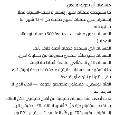
منشورات أن يكونوا فريدين.
ما تستهدفه عمليّات تطهير إنستقرام نصف-السنويّة فعلًا
إنستقرام يُجري عمليّات تطهير ضخمة كلّ 6-12 شهرًا. ما
تستهدفه:
الحسابات بدون منشورات + متابعة 500+ حساب (روبوتات
الإعجاب).
الحسابات التي تستخدم خدمات أتمتة طرف ثالث.
الحسابات بصور ملفّ شخصيّ مسروقة من حسابات أخرى.
الحسابات التي تتابع/تُلغي متابعة بأنماط متطابقة.
ما لا تستهدفه: حسابات حقيقيّة منخفضة الجودة (ميتة). تلك
تبقى لأنّها لم تنتهك أيّ قاعدة.
الفئة الوسطى: "حقيقيّون منخفضو الجودة" — الجزء الذي لا
يشرحه أحد
هذه أصعب فئة. حسابات حقيقيّة من أناس حقيقيّين، لكنّ المالك
يستخدم إنستقرام مرّة كلّ 3 أشهر. لا تتلف ER الحقيقيّ لأنّ
إنستقرام لا يقيس "ER بين كلّ المتابعين" — يقيس "ER بين