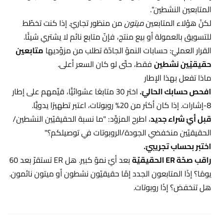
المتابعين النشطين".
لكنّ هؤلاء المتابعين
ميتون
من منظور تجاريّ. إذا كنت تخطّط
للتسويق بالعمولة أو بيع منتج، فإنّ متابع نائم لا يشتري شيئًا.
القرار العمليّ: حسابات النموّ الجادّة تطلب من مزوِّديها
متابعين
حقيقيّين نشطين
فقط، حتّى لو كان السعر أعلى.
ماذا تفعل بهذا الإطار
افحص حسابك الحاليّ.
اختر 30 متابعًا عشوائيًّا، قيِّمهم على إطار
8-إشارات. إذا كان أكثر من 20% روبوتات، اعتبر تطهيرًا يدويًّا.
قبل أيّ شراء جديد
، اطرح المزوِّد: "ما نسبة الحقيقيّين النشطين/
الحقيقيّين منخفضي الجودة/الروبوتات في توصيلكم؟"
اختبر بحساب تجريبيّ.
راقب صحّة ER الحقيقيّة
بعد أيّ نموّ كبير. هل ER تستقرّ بعد 60
يومًا؟ إذًا المتابعون الجدد إمّا حقيقيّون نشطون أو ميتون نائمون.
هل تنخفض؟ إذًا روبوتات.