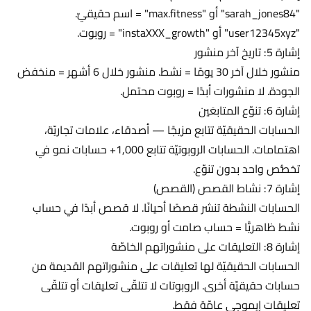
"sarah_jones84" أو "max.fitness" = اسم حقيقيّ.
"user12345xyz" أو "instaXXX_growth" = روبوت.
إشارة 5: تاريخ آخر منشور
منشور خلال آخر 30 يومًا = نشط. منشور خلال 6 أشهر = منخفض
الجودة. لا منشورات أبدًا = روبوت محتمل.
إشارة 6: تنوّع المتابعَين
الحسابات الحقيقيّة تتابع مزيجًا — أصدقاء، علامات تجاريّة،
اهتمامات. الحسابات الروبوتيّة تتابع 1,000+ حسابات نمو في
تخصُّص واحد بدون تنوّع.
إشارة 7: نشاط القصص (القصص)
الحسابات النشطة تنشر قصصًا أحيانًا. لا قصص أبدًا في حساب
نشط ظاهريًّا = حساب صامت أو روبوت.
إشارة 8: التعليقات على منشوراتهم الخاصّة
الحسابات الحقيقيّة لها تعليقات على منشوراتهم القديمة من
حسابات حقيقيّة أخرى. الروبوتات لا تتلقّى تعليقات أو تتلقّى
تعليقات إيموجي عامّة فقط.