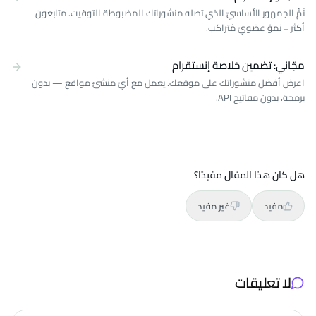
نَمِّ الجمهور الأساسيّ الذي تصله منشوراتك المضبوطة التوقيت. متابعون
أكثر = نموّ عضويّ مُتراكب.
مجّاني: تضمين خلاصة إنستقرام
اعرض أفضل منشوراتك على موقعك. يعمل مع أيّ منشئ مواقع — بدون
برمجة، بدون مفاتيح API.
هل كان هذا المقال مفيدًا؟
مفيد
غير مفيد
لا تعليقات