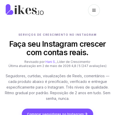
Pular para o conteúdo
Página inicial da Likes.io
SERVIÇOS DE CRESCIMENTO NO INSTAGRAM
Faça seu Instagram crescer
com contas reais.
Revisado por
Hani S.
, Líder de Crescimento
·
Última atualização em 2 de maio de 2026
·
4,8 / 5 (247 avaliações)
Seguidores, curtidas, visualizações de Reels, comentários —
cada produto abaixo é precificado, verificado e entregue
especificamente para o Instagram. Três níveis de qualidade.
Ritmo gradual por padrão. Reposição de 2 anos em tudo. Sem
senha, nunca.
Comprar seguidores no Instagram