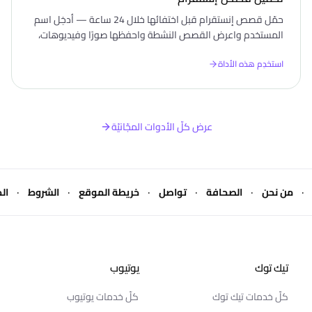
حمّل قصص إنستقرام قبل اختفائها خلال 24 ساعة — أدخِل اسم
المستخدم واعرض القصص النشطة واحفظها صورًا وفيديوهات،
مجّانًا دون تسجيل دخول.
استخدِم هذه الأداة
عرض كلّ الأدوات المجّانيّة
·
·
·
·
·
·
من نحن
الصحافة
تواصل
خريطة الموقع
الشروط
ال
تيك توك
يوتيوب
كلّ خدمات تيك توك
كلّ خدمات يوتيوب