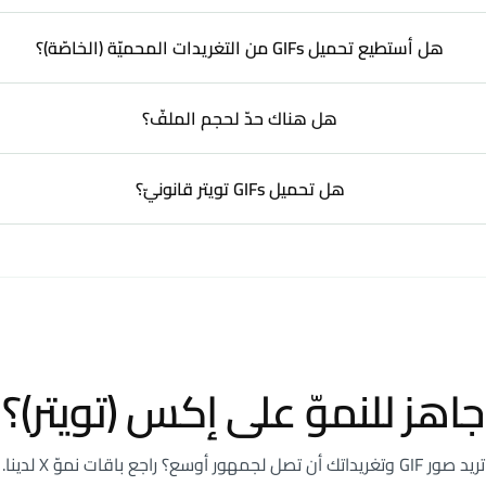
هل أستطيع تحميل GIFs من التغريدات المحميّة (الخاصّة)؟
هل هناك حدّ لحجم الملفّ؟
هل تحميل GIFs تويتر قانونيّ؟
جاهز للنموّ على إكس (تويتر)؟
تريد صور GIF وتغريداتك أن تصل لجمهور أوسع؟ راجع باقات نموّ X لدينا.