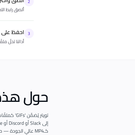
ألصق واختر
2
ألصق رابط التغريدة أدنا
احفظ على 
3
أداتنا تحلّ ملفّ الوسائط
حول هذه 
كـMP4 عالي الجودة — مثاليّ للردود والميمز وإعادة النشر. تعمل مع روابط التغريدات من x.com وtwitter.com.