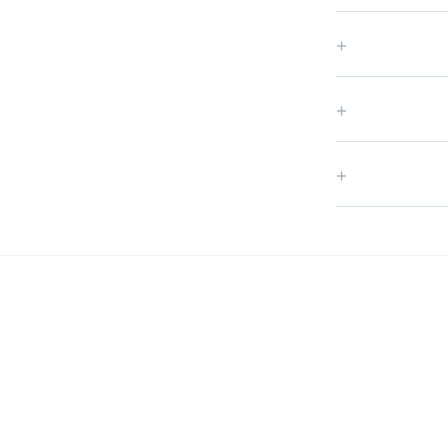
+
+
+