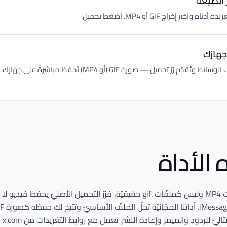
 الصيغة
ه واختر إخراج GIF أو MP4. اضغط تحميل.
جهازك
 وتُقدّم زرّ تحميل — صورة GIF (أو MP4) تُحفظ مباشرةً على جهازك.
الأداة
تويتر يُضمِّن 'GIFs' كملفّات MP4 وليس كملفّات .gif حقيقيّة، فزرّ التحميل ال