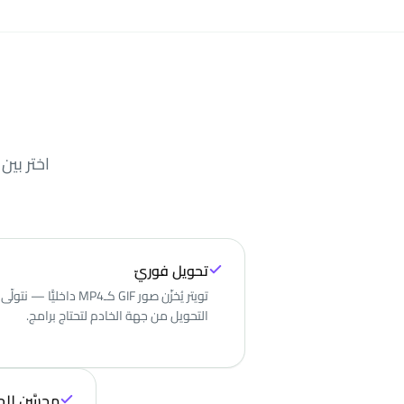
تحويل فوريّ
تويتر يُخزّن صور GIF كـMP4 داخليًّا — نتولّى
التحويل من جهة الخادم لتحتاج برامج.
محسَّن للج