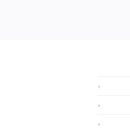
+
+
+