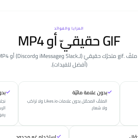
المزايا والفوائد
GIF حقيقيّ أو MP4
(أفضل للفيدات).
بدون علامة مائيّة
بدو
الملفّ المحمَّل بدون علامات Likes.io ولا تراكب
نجلب
ولا شعار.
رموز
وّال
استخدام غير محدود