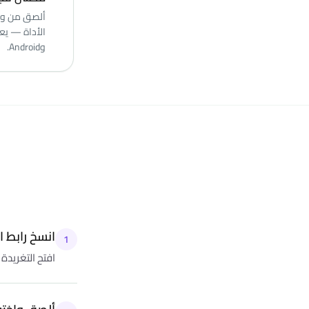
وAndroid.
انسخ رابط ا
1
افتح التغريدة التي تحوي صورة GIF. اضغط مش