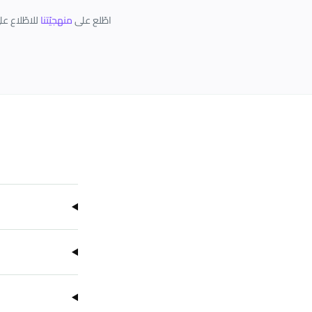
اطّلع على
منهجيّتنا
للاطّلاع عل