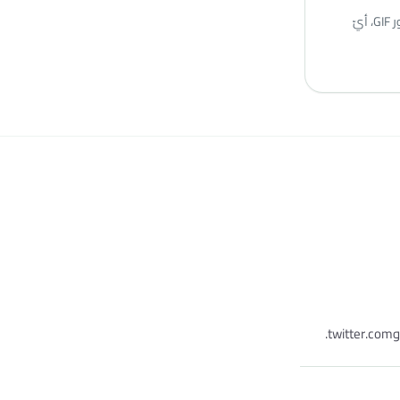
لا حدّ يوميّ. حمّل ما تشاء من صور GIF، أيّ