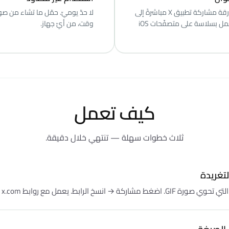
ألصق من ورقة مشاركة تطبيق X مباشرةً إلى
الأداة — يعمل بسلاسة على متصفّحات iOS
وقت، من أيّ جهاز.
كيف تعمل
ثلاث خطوات سهلة — تنتهي خلال دقيقة.
لتغريدة
اركة → انسخ الرابط. يعمل مع روابط x.com وtwitter.com.