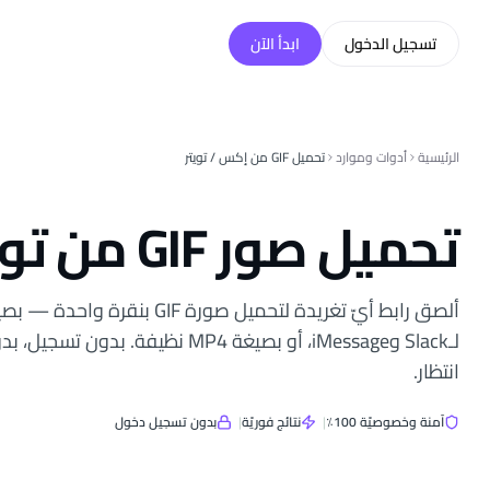
خطّي إلى المحتوى
تسجيل الدخول
ابدأ الآن
الرئيسية
أدوات وموارد
تحميل GIF من إكس / تويتر
تحميل صور GIF من تويتر (إكس)
لـSlack وiMessage، أو بصيغة MP4 نظيفة. 
انتظار.
آمنة وخصوصيّة 100٪
|
نتائج فوريّة
|
بدون تسجيل دخول