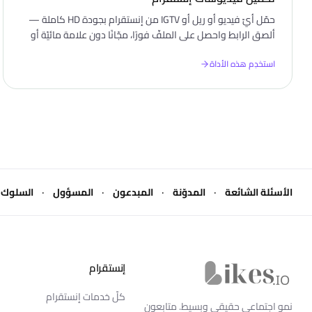
حمّل أيّ فيديو أو ريل أو IGTV من إنستقرام بجودة HD كاملة —
ألصق الرابط واحصل على الملفّ فورًا، مجّانًا دون علامة مائيّة أو
تسجيل دخول.
استخدِم هذه الأداة
·
·
·
·
الأسئلة الشائعة
المدوّنة
المبدعون
المسؤول
السلوك
إنستقرام
Likes.io الرئيسية
كلّ خدمات إنستقرام
نمو اجتماعي حقيقي وبسيط. متابعون