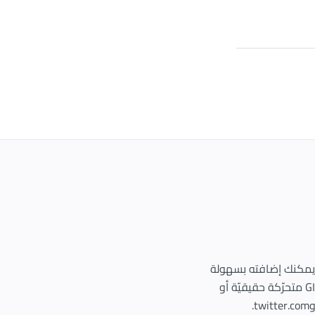
أصليّ يحفظ فيديو لا يمكنك إضافته بسهولة
إلى Slack أو Discord أو iMessage. أداتنا المجّانيّة تحلّ الملفّ الأساسيّ وتتيح لك حفظه كصورة GIF متحرّكة حقيقيّة أو