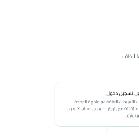
اختر بين ملفّ .gif متحرّك حقيقيّ (لـSlack وiMessage وDiscord) أو MP4 أنظف
ن تسجيل دخول
 التغريدات العامّة عبر واجهة البرمجة
الرسميّة لتضمين تويتر — بدون حساب X، بدون
 توثيق.