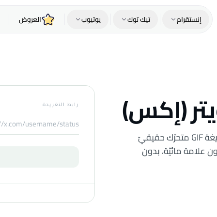
إنستقرام
تيك توك
يوتيوب
العروض
رابط التغريدة
ألصق رابط أيّ تغريدة لتحميل صورة GIF بنقرة واحدة — بصيغة GIF متحرّك حقيقيّ
بدون تسجيل، بدون علامة مائيّة، بدون