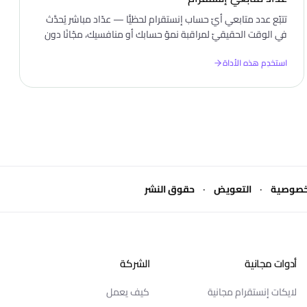
تتبّع عدد متابعي أيّ حساب إنستقرام لحظيًّا — عدّاد مباشر يُحدَّث
في الوقت الحقيقيّ لمراقبة نموّ حسابك أو منافسيك، مجّانًا دون
تسجيل دخول.
استخدِم هذه الأداة
·
·
خصوصية
التعويض
حقوق النشر
أدوات مجانية
الشركة
لايكات إنستقرام مجانية
كيف يعمل