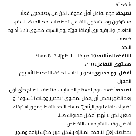
شخصيّة
نصيحة:
حجم تفاعل أقلّ عمومًا، لكنّ من
يتصفّحون
فعلًا
مسترخون ومستعدّون للتفاعل. تخصُّصات نمط الحياة، السفر،
الطعام، والترفيه ترى أرقامًا قويّة يوم السبت. محتوى B2B أداؤه
ضعيف.
الأحد
النافذة المثاليّة:
10 صباحًا – 1 ظهرًا، 7–8 مساءً
مستوى التفاعل:
5/10
أفضل نوع محتوى:
تطوير الذات، الصحّة، التخطيط للأسبوع
المقبل
نصيحة:
أضعف يوم لمعظم الحسابات. منتصف الصباح حتّى أوّل
بعد الظهر يمكن أن يعمل لمحتوى "تحضير وجبات الأسبوع" أو
"ضع أهدافك ليوم الإثنين". مساء الأحد يلتقط جمهور استرخاء
صغير، لكن لا تُهدر أفضل محتواك هنا.
أفضل وقت للنشر حسب التخصُّص
تخصُّصك يُغيِّر النافذة المثاليّة بشكل كبير. مدرّب لياقة ومتجر