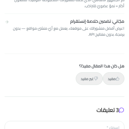
أكثر = نموّ عضويّ مُتراكب.
مجّاني: تضمين خلاصة إنستقرام
اعرض أفضل منشوراتك على موقعك. يعمل مع أيّ منشئ مواقع — بدون
برمجة، بدون مفاتيح API.
هل كان هذا المقال مفيدًا؟
مفيد
غير مفيد
3 تعليقات