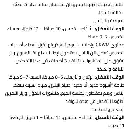
ملابس قديمة لديهما جمهوران مختلفان تمامًا بعادات تصفّح
مختلفة تمامًا.
الموضة والجمال
الوقت الأفضل:
الثلاثاء–الخميس، 10 صباحًا – 12 ظهرًا، ومساء
الخميس 7–9 مساءً
محتوى GRWM وإطلالات اليوم تبلغ ذروتها قبل الغداء. أمسيات
الخميس تعمل لأنّ الناس يخطّطون لإطلالات نهاية الأسبوع. ريلز
تتفوّق على المنشورات الثابتة بـ 3 أضعاف في هذا التخصُّص.
اللياقة والصحّة
الوقت الأفضل:
الإثنين والأربعاء، 6–8 صباحًا، السبت 7–9 صباحًا
طاقة "أسبوع جديد، أنا جديد" صباح الإثنين. صباح السبت يلتقط
الناس وهم يخطّطون لجلسة الجيم. منشورات التحوّل وريلز التمرين
أداؤها الأفضل في هذه النوافذ.
الطعام والمطاعم
الوقت الأفضل:
الثلاثاء–الخميس، 11 صباحًا – 1 ظهرًا، الجمعة
11 صباحًا