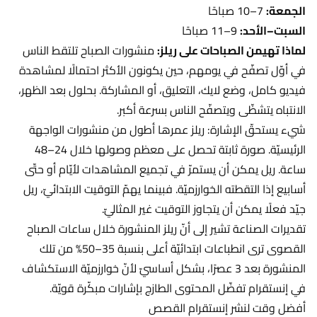
الجمعة:
7–10 صباحًا
السبت–الأحد:
9–11 صباحًا
لماذا تهيمن الصباحات على ريلز:
منشورات الصباح تلتقط الناس
في أوّل تصفّح في يومهم، حين يكونون الأكثر احتمالًا لمشاهدة
فيديو كامل، وضع لايك، التعليق، أو المشاركة. بحلول بعد الظهر،
الانتباه يتشظّى ويتصفّح الناس بسرعة أكبر.
شيء يستحقّ الإشارة: ريلز عمرها أطول من منشورات الواجهة
الرئيسيّة. صورة ثابتة تحصل على معظم وصولها خلال 24–48
ساعة. ريل يمكن أن يستمرّ في تجميع المشاهدات لأيّام أو حتّى
أسابيع إذا التقطته الخوارزميّة. فبينما يهمّ التوقيت الابتدائيّ، ريل
جيّد فعلًا يمكن أن يتجاوز التوقيت غير المثاليّ.
تقديرات الصناعة تشير إلى أنّ ريلز المنشورة خلال ساعات الصباح
القصوى ترى انطباعات ابتدائيّة أعلى بنسبة 35–50% من تلك
المنشورة بعد 3 عصرًا، بشكل أساسيّ لأنّ خوارزميّة الاستكشاف
في إنستقرام تفضّل المحتوى الطازج بإشارات مبكّرة قويّة.
أفضل وقت لنشر إنستقرام القصص