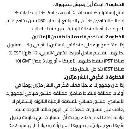
الخطوة 1: ابحث أين يعيش جمهورك.
افتح إنستقرام ← Professional Dashboard ← الإحصاءات ←
إجماليّ المتابعين ← أعلى المواقع. إذا كان 60%+ من متابعيك في
بلد واحد، انشر بالمنطقة الزمنيّة المهيمنة لذلك البلد.
الخطوة 2: استخدم قاعدة المنطقتين الزمنيّتين.
إذا امتدّ جمهورك على منطقتين رئيسيّتين، انشر في وقت معقول
لكليهما. لتقسيم ساحل أمريكا الشرقيّ/الغربيّ، 12 ظهرًا EST (9
صباحًا PST) يلتقط كليهما. لأمريكا + أوروبا، 3 عصرًا GMT (10
صباحًا EST) يتداخل بشكل جيّد.
الخطوة 3: فكّر في النشر مرّتين.
إذا كان جمهورك عالميًّا فعلًا، فكّر في النشر مرّتين يوميًّا في
أوقات مختلفة لالتقاط مناطق مختلفة. منشور صباحيّ لجمهورك
الأساسيّ، منشور مسائيّ للمنطقة الزمنيّة الثانويّة. إنستقرام لا
يُعاقب على منشورات متعدّدة في اليوم طالما الجودة عالية.
دراسة Later لعام 2025 وجدت أنّ الحسابات التي طابقت جدول
نشرها مع جغرافيّة جمهورها العليا رأت وصولًا أعلى بنسبة 22%