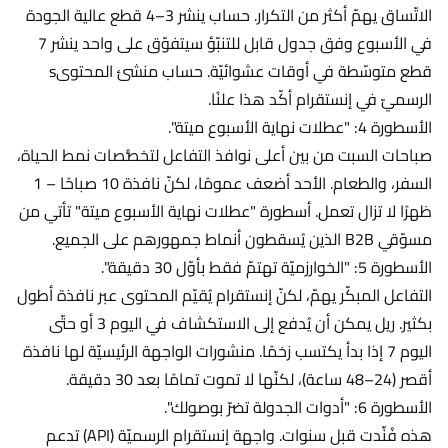
الاتّساق يهمّ أكثر من التكرار. حساب ينشر 3–4 قطع عالية الجودة
في الأسبوع وفق جدول قابل للتنبّؤ سيتفوّق على واحد ينشر 7
قطع متوسّطة في أوقات عشوائيّة. حساب منشئ المحتوىs
الرسميّ في إنستقرام أكّد هذا علنًا.
الأسطورة 4: "عطلات نهاية الأسبوع ميتة".
صباحات السبت من بين أعلى نوافذ التفاعل لتخصُّصات نمط الحياة،
السفر، والطعام. الأحد أضعف عمومًا، لكنّ نافذة 10 صباحًا – 1
ظهرًا لا تزال تعمل. أسطورة "عطلات نهاية الأسبوع ميتة" تأتي من
مسوّقي B2B الذين يُسقطون أنماط جمهورهم على الجميع.
الأسطورة 5: "الخوارزميّة تهتمّ فقط بأوّل 30 دقيقة".
التفاعل المبكّر يهمّ، لكنّ إنستقرام يُقيّم المحتوى عبر نافذة أطول
بكثير. ريل يمكن أن يُدفع إلى الاستكشاف في اليوم 3 أو حتّى
اليوم 7 إذا بدأ يكتسب زخمًا. منشورات الواجهة الرئيسيّة لها نافذة
أقصر (24–48 ساعة)، لكنّها لا تموت تمامًا بعد 30 دقيقة.
الأسطورة 6: "أدوات الجدولة تضرّ بوصولك".
هذه فُنِّدت قبل سنوات. واجهة إنستقرام الرسميّة (API) تدعم