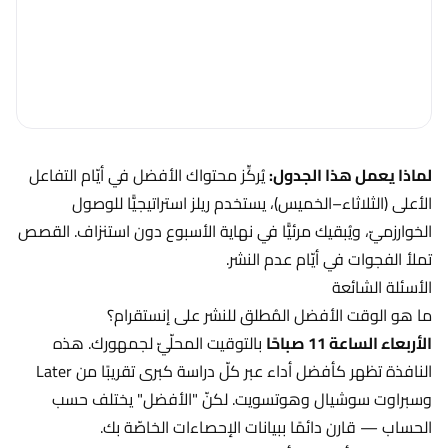
لل
عل
ال
في
نه
ال
لماذا يعمل هذا الجدول:
يُركِّز محتواك الأفضل في أيّام التفاعل
الأعلى (الثلاثاء–الخميس)، يستخدم ريلز استراتيجيًّا للوصول
الخوارزميّ، ويُبقيك مرئيًّا في نهاية الأسبوع دون استنزاف. القصص
تملأ الفجوات في أيّام عدم النشر.
الأسئلة الشائعة
ما هو الوقت الأفضل المُطلق للنشر على إنستقرام؟
الأربعاء الساعة 11 صباحًا
بالتوقيت المحلّيّ لجمهورك. هذه
النافذة تظهر كأفضل أداء عبر كلّ دراسة كبرى تقريبًا من Later
وسبراوت سوشيال وهوتسويت. لكنّ "الأفضل" يختلف حسب
الحساب — قارن دائمًا ببيانات الإحصاءات الخاصّة بك.