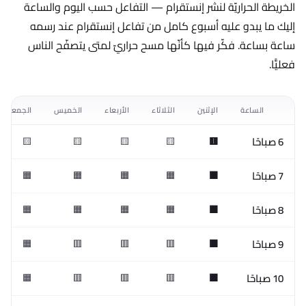
الخريطة الحراريّة لنشر إنستقرام — التفاعل حسب اليوم والساعة
إليك ما يبدو عليه أسبوع كامل من تفاعل إنستقرام عند رسمه
ساعة بساعة. فكّر فيها كأنّها مسح حراريّ لمتى يتصفّح الناس
فعليًّا.
الساعة
الإثنين
الثلاثاء
الأربعاء
الخميس
الجمعة
6 صباحًا
🟨
🟨
🟨
🟨
🟨
7 صباحًا
🟧
🟧
🟧
🟧
🟧
8 صباحًا
🟧
🟧
🟧
🟧
🟧
9 صباحًا
🟧
🟥
🟥
🟥
🟧
10 صباحًا
🟧
🟥
🟥
🟥
🟧