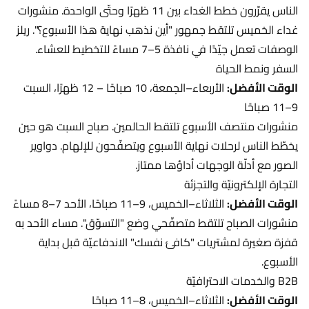
الناس يقرّرون خطط الغداء بين 11 ظهرًا وحتّى الواحدة. منشورات
غداء الخميس تلتقط جمهور "أين نذهب نهاية هذا الأسبوع؟". ريلز
الوصفات تعمل جيّدًا في نافذة 5–7 مساءً للتخطيط للعشاء.
السفر ونمط الحياة
الوقت الأفضل:
الأربعاء–الجمعة، 10 صباحًا – 12 ظهرًا، السبت
9–11 صباحًا
منشورات منتصف الأسبوع تلتقط الحالمين. صباح السبت هو حين
يخطّط الناس لرحلات نهاية الأسبوع ويتصفّحون للإلهام. دواوير
الصور مع أدلّة الوجهات أداؤها ممتاز.
التجارة الإلكترونيّة والتجزئة
الوقت الأفضل:
الثلاثاء–الخميس، 9–11 صباحًا، الأحد 7–8 مساءً
منشورات الصباح تلتقط متصفّحي وضع "التسوّق". مساء الأحد به
قفزة صغيرة لمشتريات "كافئ نفسك" الاندفاعيّة قبل بداية
الأسبوع.
B2B والخدمات الاحترافيّة
الوقت الأفضل:
الثلاثاء–الخميس، 8–11 صباحًا