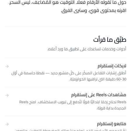
حول ما تقوله الأرقام فعلًا. التوقيت هو المُضاعِف، ليس السحر.
اقرنه بمحتوى قويّ، وسترى الفرق.
طبِّق ما قرأت
أدوات وخدمات تساعدك على تطبيق ما ورد أعلاه.
لايكات إنستقرام
أطلق إشارات التفاعل المبكّر على كلّ منشور جديد — نقطة حاسمة في أوّل
30-60 دقيقة التي تراقبها الخوارزميّة.
مشاهدات Reels على إنستقرام
Reels تحتاج زخمًا ابتدائيًّا قويًّا لتُدفع إلى تبويب الاستكشاف. امنح Reels
الجديدة بداية قويّة.
متابعو إنستقرام
نَمِّ الجمهور الأساسيّ الذي تصله منشوراتك المضبوطة التوقيت. متابعون