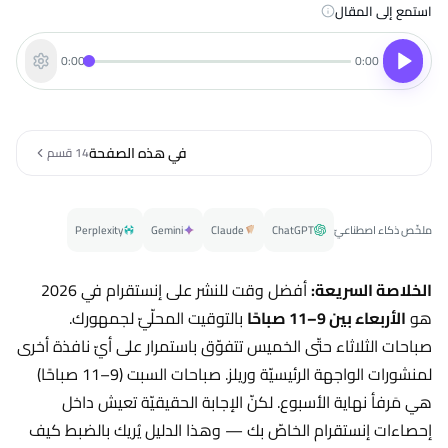
استمع إلى المقال
0:00
0:00
في هذه الصفحة
14 قسم
ملخّص ذكاء اصطناعيّ
ChatGPT
Claude
Gemini
Perplexity
الخلاصة السريعة:
أفضل وقت للنشر على إنستقرام في 2026
هو
الأربعاء بين 9–11 صباحًا
بالتوقيت المحلّيّ لجمهورك.
صباحات الثلاثاء حتّى الخميس تتفوّق باستمرار على أيّ نافذة أخرى
لمنشورات الواجهة الرئيسيّة وريلز. صباحات السبت (9–11 صباحًا)
هي مَرفأ نهاية الأسبوع. لكنّ الإجابة الحقيقيّة تعيش داخل
إحصاءات إنستقرام الخاصّ بك — وهذا الدليل يُريك بالضبط كيف