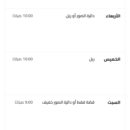
يو
الأربعاء
دائرة الصور أو ريل
10:00 صباحًا
أع
مح
جه
في
أق
يو
الخميس
ريل
10:00 صباحًا
صو
رائ
مح
خل
الك
س
السبت
قصّة فقط أو دائرة الصور خفيف
9:00 صباحًا
مح
غي
رس
وش
صي