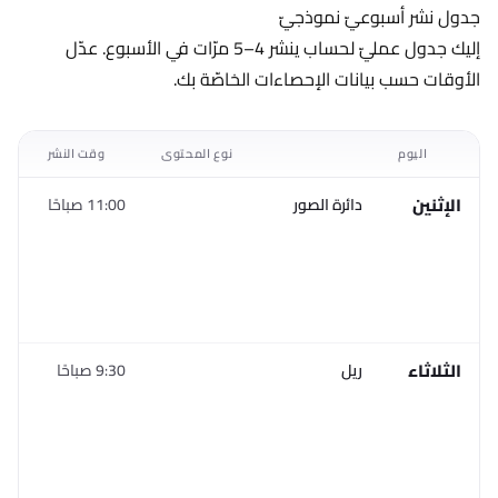
جدول نشر أسبوعيّ نموذجيّ
إليك جدول عمليّ لحساب ينشر 4–5 مرّات في الأسبوع. عدّل
الأوقات حسب بيانات الإحصاءات الخاصّة بك.
اليوم
نوع المحتوى
وقت النشر
مل
الإثنين
دائرة الصور
11:00 صباحًا
مح
تع
أو
قي
لب
ال
الثلاثاء
ريل
9:30 صباحًا
أف
مح
في
لد
في
أق