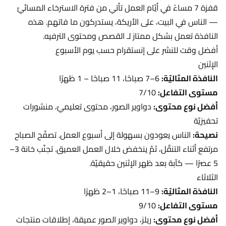
قفزة 7 مساءً في أيّام العمل تأتي من فترة الاسترخاء المسائيّ
— الناس في البيت، على الأريكة، يستدركون ما فاتهم. هذه
النافذة تعمل بشكل ممتاز لـ القصص ومحتوى الترفيه.
أفضل وقت للنشر على إنستقرام حسب يوم الأسبوع
الإثنين
النافذة المثاليّة:
6–7 صباحًا، 11 صباحًا – 1 ظهرًا
مستوى التفاعل:
7/10
أفضل نوع محتوى:
دواوير الصور، محتوى تعليميّ، منشورات
تحفيزيّة
نصيحة:
الناس يعودون بسهولة إلى أسبوع العمل. تصفّح الصباح
مرتفع أثناء التنقّل، ثمّ ينخفض خلال العمل العميق. تجنّب خانة 3–
5 عصرًا — كآبة بعد ظهر الإثنين حقيقيّة.
الثلاثاء
النافذة المثاليّة:
9–11 صباحًا، 1–2 ظهرًا
مستوى التفاعل:
9/10
أفضل نوع محتوى:
ريلز، دواوير الصور عميقة، إطلاقات منتجات