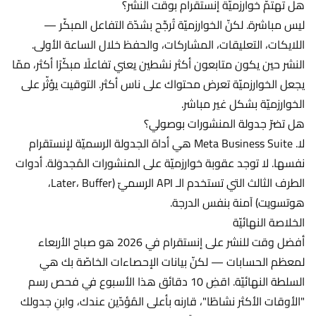
هل تهتمّ خوارزميّة إنستقرام بوقت النشر؟
ليس مباشرة. لكنّ الخوارزميّة تُرجِّح بشدّة التفاعل المبكّر —
اللايكات، التعليقات، المشاركات، والحفظ خلال الساعة الأولى.
النشر حين يكون متابعون أكثر نشطين يعني تفاعلًا مبكّرًا أكثر، ممّا
يجعل الخوارزميّة تعرض محتواك على ناس أكثر. التوقيت يؤثّر على
الخوارزميّة بشكل غير مباشر.
هل تضرّ جدولة المنشورات بوصولي؟
لا. Meta Business Suite هي أداة الجدولة الرسميّة لإنستقرام
نفسها. لا توجد عقوبة خوارزميّة على المنشورات المُجدوَلة. أدوات
الطرف الثالث التي تستخدم الـ API الرسميّ (Later، Buffer،
هوتسويت) آمنة بنفس الدرجة.
الخلاصة النهائيّة
أفضل وقت للنشر على إنستقرام في 2026 هو صباح الأربعاء
لمعظم الحسابات — لكنّ بيانات الإحصاءات الخاصّة بك هي
السلطة النهائيّة. اقضِ 10 دقائق هذا الأسبوع في فحص رسم
"الأوقات الأكثر نشاطًا"، قارنه بأعلى المُؤدّين عندك، وابنِ جدولك