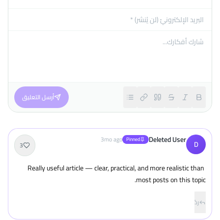
أرسل التعليق
Deleted User
3mo ago
Pinned
D
3
Really useful article — clear, practical, and more realistic than 
most posts on this topic.
ردّ