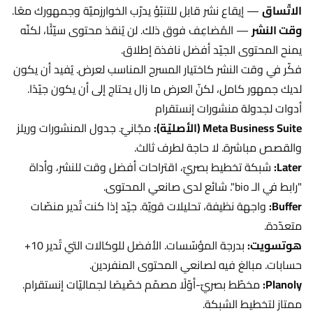
الاتّساق
— إيقاع نشر قابل للتنبّؤ يدرّب الخوارزميّة وجمهورك معًا.
وقت النشر
— المُضاعِف فوق ذلك. لن يُنقذ محتوى سيّئًا، لكنّه
يمنح المحتوى الجيّد أفضل نافذة إطلاق.
فكّر في وقت النشر كاختيار المسرح المناسب لعرض. يُفيد أن يكون
لديك جمهور كامل، لكنّ العرض ما زال يحتاج إلى أن يكون جيّدًا.
أدوات لجدولة منشورات إنستقرام
Meta Business Suite (الأصليّة):
مجّانيّ. جدول المنشورات وريلز
والقصص مباشرة. لا حاجة لطرف ثالث.
Later:
شبكة تخطيط بصريّ، اقتراحات أفضل وقت للنشر، وأداة
"رابط في الـ bio". شائع لدى صانعي المحتوى.
Buffer:
واجهة نظيفة، تحليلات قويّة. جيّد إذا كنت تُدير منصّات
متعدّدة.
هوتسويت:
بدرجة المؤسّسات. الأفضل للوكالات التي تُدير 10+
حسابات. مبالغ فيه لصانعي المحتوى المنفردين.
Planoly:
مخطّط بصريّ-أوّلًا مصمّم خصّيصًا لجماليّات إنستقرام.
ممتاز لتخطيط الشبكة.