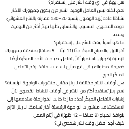
هل يهمّ في أيّ وقت أنشر على إنستقرام؟
نعم، لكنّه ليس العامل الوحيد. النشر حين يكون جمهورك الأكثر
نشاطًا عادة يُزيد الوصول بنسبة 20–30% مقارنة بالنشر العشوائيّ.
جودة المحتوى، التنسيق، والاتّساق كلّها تهمّ أكثر من التوقيت
وحده.
ما هو أسوأ وقت للنشر على إنستقرام؟
آخر الليل والصباح المبكّر جدًّا (11 ليلًا – 5 صباحًا) بمنطقة جمهورك
الزمنيّة يُظهران باستمرار أقلّ تفاعل. صباحات الأحد المبكّرة أيضًا
ضعيفة. محتواك يبقى غير مرئيّ لساعات، فاقدًا زخم التفاعل
المبكّر الحرج.
هل أوقات النشر مختلفة لـ ريلز مقابل منشورات الواجهة الرئيسيّة؟
نعم. ريلز تستفيد أكثر من النشر في أوقات النشاط القصوى لأنّ
إشارات التفاعل المبكّر تُحدِّد ما إذا كانت الخوارزميّة ستدفعها إلى
الاستكشاف. منشورات الواجهة الرئيسيّة أكثر تسامحًا. لـ ريلز، التزم
بنوافذ الصباح (9 صباحًا – 12 ظهرًا) في أيّام العمل.
كيف أجد أفضل وقت نشر شخصيّ لي؟