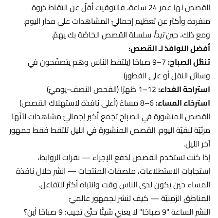
القصص لها عمر 24 ساعة، فالتوقيت أقلّ عن التقاط ذروة
منفردة وأكثر عن تعظيم إجماليّ المشاهدات على مدار اليوم.
ومع ذلك، حين
تبدأ
سلسلة القصص الخاصّة بك يهمّ.
أفضل النوافذ لـ القصص:
تنقُّل الصباح:
7–9 صباحًا (يلتقط الناس وهم يتصفّحون في
وسائل النقل أو على الفطور)
استراحة الغداء:
12–1 ظهرًا (الفحص النصف-يوميّ)
استرخاء المساء:
6–8 مساءً (أعلى نافذة لاستهلاك القصص)
القصص المنشورة في الصباح تجمع أكبر إجماليّ مشاهدات لأنّها
مرئيّة لبقيّة اليوم. القصص المنشورة في الليل تلتقط فقط جمهور
آخر الليل.
إذا كنت تستخدم القصص لدفع الإجراء — نقرات الروابط،
استجابات الاستطلاعات، ملصقات المنتجات — انشر خلال نافذة
المساء حين يكون لدى الناس وقت وانتباه أكثر للتفاعل.
المناطق الزمنيّة — كيف تنشر لجمهور عالميّ
النشر الساعة "9 صباحًا" لا يعني شيئًا حتّى تجيب: 9 صباحًا أين؟