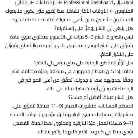
اذهب إلى Professional Dashboard ← الإحصاءات ← إجماليّ
المتابعين ← الأوقات الأكثر نشاطًا. هذا يُظهر متى يكون متابعوك
المحدّدون متّصلين. قارن بأعلى محتواك أداءً لتجد نقطة الذروة.
هل ينبغي لي النشر يوميًّا على إنستقرام؟
ليس بالضرورة. النشر 3–5 مرّات في الأسبوع بمحتوى قويّ عادة
يتفوّق على النشر اليوميّ بمحتوى عاديّ. الجودة والاتّساق يفوزان
على التكرار الخامّ.
هل تؤثّر المناطق الزمنيّة على متى ينبغي لي النشر؟
تمامًا. إذا كان معظم جمهورك في منطقة زمنيّة مختلفة، انشر
وفقًا لجدولهم
هم
، لا جدولك. تحقّق من أعلى المواقع في
الإحصاءات وحوّل أوقات نشرك بناءً على ذلك.
هل النشر صباحًا أفضل أم مساءً؟
لمعظم الحسابات، منشورات الصباح (9–11 صباحًا) تتفوّق على
منشورات المساء لمحتوى الواجهة الرئيسيّة وريلز. نوافذ المساء
(7–9 مساءً) تعمل جيّدًا للترفيه ومحتوى نمط الحياة. القصص
تؤدّي جيّدًا في كليهما. اختبر كليهما واتبع بياناتك.