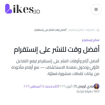
خطّي إلى المحتوى
kes.io
المدوّنة
نصائح إنستقرام
أفضل وقت للنشر على إنستقرام
نصائح إنستقرام
أفضل وقت للنشر على إنستقرام
أفضل أيّام وأوقات النشر على إنستقرام لرفع التفاعل
الأوّليّ ودخول صفحة الاستكشاف — مع أرقام مأخوذة
من بيانات لقطات منشورة فعليّة.
مادي أوزمان
·
١٠ أبريل ٢٠٢٦
·
آخر تحديث
٧ أغسطس ٢٠٢٦
·
16 دقيقة قراءة