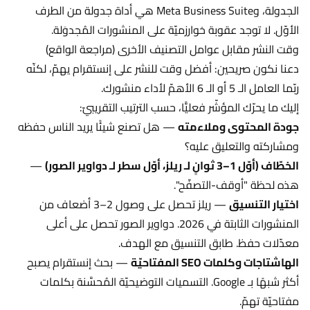
الجدولة، وMeta Business Suite هي أداة جدولة من الطرف
الأوّل. لا توجد عقوبة خوارزميّة على المنشورات المُجدوَلة.
وقت النشر مقابل عوامل التصنيف الأخرى (مراجعة الواقع)
دعنا نكون صريحين: أفضل وقت للنشر على إنستقرام يهمّ، لكنّه
ربّما العامل الـ 5 أو الـ 6 الأهمّ لأداء منشورك.
إليك ما يحرّك المؤشّر فعليًّا، حسب الترتيب التقريبيّ:
جودة المحتوى وملاءمته
— هل تصنع شيئًا يريد الناس حفظه
ومشاركته والتعليق عليه؟
الخطّاف (أوّل 1–3 ثوانٍ لـ ريلز، أوّل سطر لـ دواوير الصور)
—
هذه لحظة "أوقف-التصفّح".
اختيار التنسيق
— ريلز تحصل على وصول 2–3 أضعاف من
المنشورات الثابتة في 2026. دواوير الصور تحصل على أعلى
معدّلات حفظ. طابق التنسيق مع الهدف.
الهاشتاجات وكلمات SEO المفتاحيّة
— بحث إنستقرام يصبح
أكثر شبهًا بـ Google. التسميات التوضيحيّة المُحسَّنة بكلمات
مفتاحيّة تهمّ.