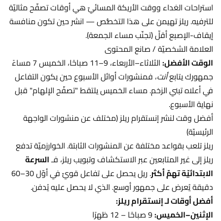
استراحات الغداء ووقت الأريكة المسائيّ هي أوقات تصفّح مثاليّة
للترفيه. ريلز تهيمن على هذا التخصُّص — انشر حين تكون منافسة
إيقاف-الإصبع أقلّ (تجنّب مساء الجمعة).
العلامة الشخصيّة / صانع المحتوى
الوقت الأفضل:
الثلاثاء–الأربعاء، 9–11 صباحًا، الخميس 7 مساءً
جمهورك يتابع
أنت
، فمنشورات أوائل الأسبوع حين يكون التفاعل
في أعلاه تبني الزخم. مساء الخميس يلتقط "تصفّح الإلهام" قبل
نهاية الأسبوع.
أفضل وقت لنشر إنستقرام ريلز (مختلف عن منشورات الواجهة
الرئيسيّة)
ريلز تلعب بقواعد مختلفة عن المنشورات الثابتة. الخوارزميّة تدفع
ريلز إلى غير المتابعين عبر الاستكشاف وتبويب ريلز، فـ
السرعة
الابتدائيّة تهمّ أكثر
. ريل يحصل على تفاعل قويّ في أوّل 30–60
دقيقة يُعرض على جمهور أوسع. الذي لا يحصل عليه يُدفن.
أفضل أوقات لـ إنستقرام ريلز:
الإثنين–الخميس:
9 صباحًا – 12 ظهرًا