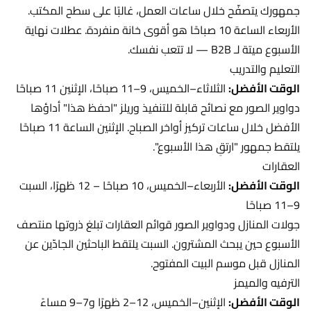
جمهورك يتصفّح خلال ساعات العمل، غالبًا على سطح المكتب.
الأربعاء الساعة 10 صباحًا هو أقوى خانة منفردة. عطلات نهاية
الأسبوع ميتة لـ B2B — لا تتعب نفسك.
التعليم والتدريب
الوقت الأفضل:
الثلاثاء–الخميس، 9–11 صباحًا، الإثنين 11 صباحًا
دواوير الصور مع نصائح قابلة للتنفيذ وريلز "احفظ هذا" أداؤها
الأفضل خلال ساعات تركيز أواخر الصباح. الإثنين الساعة 11 صباحًا
يلتقط جمهور "ارتقِ هذا الأسبوع".
العقارات
الوقت الأفضل:
الأربعاء–الخميس، 10 صباحًا – 12 ظهرًا، السبت
9–11 صباحًا
جولات المنازل ودواوير الصور قوائم العقارات تبلغ ذروتها منتصف
الأسبوع حين يبحث المشترون. السبت يلتقط الباحثين الجادّين عن
المنازل قبل موسم البيت المفتوح.
الترفيه والميمز
الوقت الأفضل:
الإثنين–الخميس، 12–2 ظهرًا و7–9 مساءً