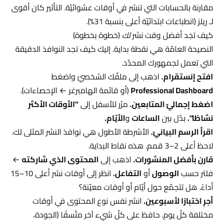
مقارنة بالحسابات التي تنشر في أوقات عشوائيّة. التأثير كان أقوى
لـ ريلز (انطباعات ابتدائيّة أعلى بنسبة 31%).
كيف تجد أفضل وقت نشر
لك
(خطوة بخطوة)
النصيحة العامّة هي نقطة بداية. إليك كيف تجد النوافذ الدقيقة
التي تعمل لجمهورك المحدّد.
افتح إنستقرام.
اذهب إلى ملفّك الشخصيّ واضغط
Professional Dashboard
(أو قائمة الهامبرغر ← الإحصاءات).
اضغط إجماليّ المتابعين.
مرّر للأسفل إلى
"الأوقات الأكثر
نشاطًا".
بدّل بين
الساعات
و
الأيّام.
اقرأ الرسم البيانيّ.
الأشرطة الأطول هي نوافذ النشر المثلى لك.
لاحظ أعلى 2–3 قمم. هذه نقاط البداية.
قارن بأفضل المنشورات.
اذهب إلى
المحتوى الذي شاركته
←
فلتر حسب
الوصول
أو
التفاعل.
انظر إلى أوقات نشر أعلى 10–15
أداءً. هل تتجمّع حول أيّام أو أوقات معيّنة؟
أجرِ اختبارًا لأسبوعين.
انشر نفس نوع المحتوى في أوقات
مختلفة كلّ يوم. حافظ على كلّ شيء آخر متّسقًا (الجودة،