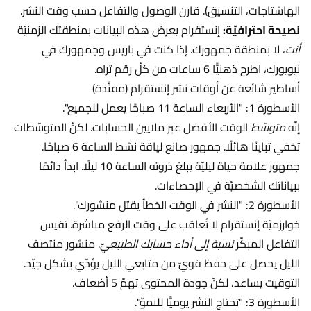
الهاشتاجات، التنسيق). قارن الوصول والتفاعل حسب وقت النشر.
نصيحة احترافيّة:
إنستقرام يعرض هذه البيانات بمنطقتك الزمنيّة
أنت
، لا بمنطقة جمهورك. إذا كنت في باريس وجمهورك في
نيويورك، اطرح ذهنيًّا 6 ساعات من كلّ رقم تراه.
أساطير شائعة عن أوقات نشر إنستقرام (مفنَّدة)
الأسطورة 1: "الأربعاء الساعة 11 صباحًا يعمل للجميع".
إنّه
متوسّط
الوقت الأفضل عبر ملايين الحسابات. لكنّ المتوسّطات
تخفي تباينًا هائلًا. جمهور صانع لياقة نشط الساعة 6 صباحًا.
جمهور علامة حياة ليليّة يبلغ ذروته الساعة 10 ليلًا. ابدأ دائمًا
ببياناتك الشخصيّة في الإحصاءات.
الأسطورة 2: "النشر في الوقت الخطأ يقتل منشورك".
خوارزميّة إنستقرام لا تُعاقب على وقت الرفع مباشرة. تقيس
التفاعل المبكّر
نسبة إلى أداء حسابك الطبيعيّ
. منشور منتصف
الليل يحصل على حفظ قويّ من متابعي الليل يؤدّي بشكل جيّد.
التوقيت يساعد، لكنّ جودة المحتوى تهمّ 5 أضعاف.
الأسطورة 3: "تحتاج النشر يوميًّا للنموّ".