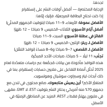
تجدها.
الإجابة المختصرة — أفضل أوقات النشر على إنستقرام
إذا كنت تحتاج البطاقة المرجعيّة، فإليك إيّاها:
الأفضل عمومًا:
الأربعاء، 9–11 صباحًا (بتوقيت الجمهور المحلّيّ)
أفضل أيّام الأسبوع:
الثلاثاء–الخميس، 9 صباحًا – 12 ظهرًا
الفائز في عطلة الأسبوع:
السبت، 9–11 صباحًا
الأفضل لـ ريلز:
الإثنين–الخميس، 9 صباحًا – 12 ظهرًا
الأفضل لـ القصص:
7–9 صباحًا و6–8 مساءً (نوافذ التنقّل)
تجنّب:
11 ليلًا – 5 صباحًا، صباحات الأحد المبكّرة
هذه النوافذ مأخوذة من بيانات مُجمَّعة عبر دراسات متعدّدة لعام
2025 تُحلّل أنماط التفاعل على ملايين حسابات إنستقرام، بما في
ذلك أبحاث ليتر وسبراوت سوشيال وهوتسويت.
المتغيِّر الأكبر؟
أين يعيش متابعوك.
صانع محتوى في لندن مع
جمهور 70% منه أمريكيّ يحتاج النشر بتوقيت EST، لا GMT. مقهى
في ملبورن يهتمّ فقط بـ AEST. المزيد عن المناطق الزمنيّة في
الأسفل.