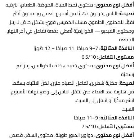
أفضل نوع محتوى:
محتوى نمط الحياة، الموضة، الطعام، الترفيه
نصيحة:
الناس يخرجون ذهنيًّا من أسبوع العمل ويصبحون أكثر
تقبُّلًا للمحتوى الطموح. مساء الخميس قويّ بشكل خاصّ لـ ريلز
ومحتوى الفيديو — الخوارزميّة تُعطي دفعة تفاعل في آخر النهار.
الجمعة
النافذة المثاليّة:
7–9 صباحًا، 11 صباحًا – 12 ظهرًا
مستوى التفاعل:
6.5/10
أفضل نوع محتوى:
محتوى خفيف، خلف الكواليس، ريلز غير
رسميّة
نصيحة:
حكاية شطرين. تفاعل الصباح متين. لكنّ الانتباه يسقط
من هاوية بعد الغداء حين ينتقل الناس إلى وضع نهاية الأسبوع.
انشر مبكِّرًا أو انتقل إلى السبت.
السبت
النافذة المثاليّة:
9–11 صباحًا
مستوى التفاعل:
7.5/10
أفضل نوع محتوى:
دواوير الصور طويلة، محتوى السفر، قصص