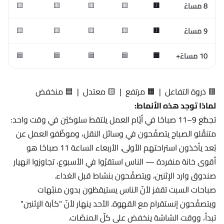
8 مساءً
🟨
🟨
🟨
🟨
🟨
9 مساءً
🟨
🟨
🟨
🟨
🟨
10 مساءً+
🟦
🟦
🟦
🟦
🟦
🟥 ذروة التفاعل | 🟧 مرتفع | 🟨 معتدل | 🟦 منخفض
لماذا توجد هذه الأنماط:
تجمُّع 9–11 صباحًا في أيّام العمل يلتقط سلوكيْن في وقت واحد:
متنقّلو الصباح يتصفّحون في وسائل النقل، وموظّفو العمل عن
بُعد يأخذون استراحتهم الأولى. الأربعاء الساعة 11 صباحًا هو
أقوى خانة منفردة — الناس استقرّوا في الأسبوع، تجاوزوا انهيار
صندوق وارد الإثنين، ويتصفّحون بنشاط قبل الغداء.
صباحات السبت تقفز لأنّ الناس يستيقظون بدون منبّهات
ويتصفّحون إنستقرام مع القهوة. الأحد ينهار لأنّ "كآبة الإثنين"
تبدأ، ووقت الشاشة ينخفض على كلّ المنصّات.