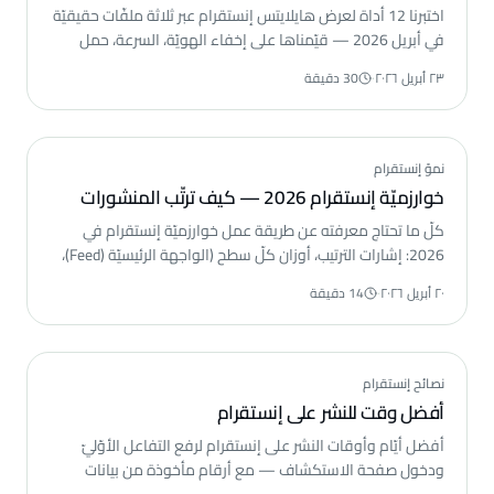
اختبرنا 12 أداة لعرض هايلايتس إنستقرام عبر ثلاثة ملفّات حقيقيّة
في أبريل 2026 — قيّمناها على إخفاء الهويّة، السرعة، حمل
الإعلانات، وجودة التحميل. DolphinRadar الأفضل عمومًا،
٢٣ أبريل ٢٠٢٦
·
30 دقيقة
InstaNavigation الأفضل للجوّال، FastDl يتصدّر تحميل 4K.
نموّ إنستقرام
خوارزميّة إنستقرام 2026 — كيف ترتّب المنشورات
كلّ ما تحتاج معرفته عن طريقة عمل خوارزميّة إنستقرام في
2026: إشارات الترتيب، أوزان كلّ سطح (الواجهة الرئيسيّة (Feed)،
ريلز (Reels)، القصص (Stories)، الاستكشاف (Explore))، وكيف
٢٠ أبريل ٢٠٢٦
·
14 دقيقة
تتوافق مع كلّ منها.
نصائح إنستقرام
أفضل وقت للنشر على إنستقرام
أفضل أيّام وأوقات النشر على إنستقرام لرفع التفاعل الأوّليّ
ودخول صفحة الاستكشاف — مع أرقام مأخوذة من بيانات