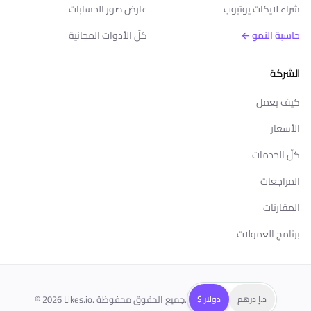
شراء لايكات يوتيوب
عارض صور الحسابات
حاسبة النمو ←
كلّ الأدوات المجانية
الشركة
كيف يعمل
الأسعار
كلّ الخدمات
المراجعات
المقارنات
برنامج العمولات
د.إ درهم
$ دولار
Likes.io. جميع الحقوق محفوظة.
2026
©