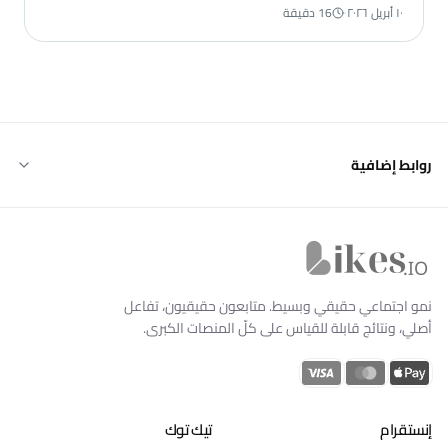
لقطات منشورة فعليّة.
١٠ أبريل ٢٠٢٦
·
16 دقيقة
روابط إضافية
Likes.io الرئيسية
نمو اجتماعي حقيقي وبسيط. متابعون حقيقيون، تفاعل
أصلي، ونتائج قابلة للقياس على كلّ المنصات الكبرى.
إنستقرام
تيك توك