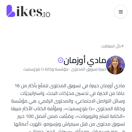
خطّي إلى المحتوى
kes.io
كلّ المقالات
مادي أوزمان
خبيرة تسويق المحتوى · مؤسِّسة وكالة ذا بلوغ‌سميث
مادي أوزمان خبيرة في تسويق المحتوى تتمتّع بأكثر من 16
عامًا من الخبرة في تحسين محرّكات البحث، واستراتيجيّات
وسائل التواصل الاجتماعيّ، والمحتوى الرقميّ. هي مؤسِّسة
وكالة المحتوى «ذا بلوغ‌سميث»، ومؤلِّفة الكتاب الأكثر مبيعًا
«الكتابة للبشر والروبوتات»، وصُنِّفت ضمن أفضل 100 خبير
تسويق محتوى من قِبَل سيمراش وبَزسومو. ظهرت أعمالها
في موز وسيمراش ومجلّتي «سيرتش إنجين جورنال»