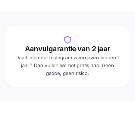
500K+
Zero bans
Orders delivered
Track record
30
Follower count
Days
Protected ✓
1,000
Aanvulgarantie van 2 jaar
Auto-refill
Daalt je aantal Instagram weergaven binnen 1
30-day protection
Active
jaar? Dan vullen we het gratis aan. Geen
$0 cost
Automatic
For refills
No tickets
gedoe, geen risico.