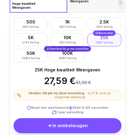
Weergaven
Hoge kwaliteit
Weergaven
500
1K
2.5K
0,83 € korting
0,92 € korting
1,84 € korting
Bestseller
5K
10K
25K
2,76 € korting
5,52 € korting
13,80 € korting
Voordeel bij grote aantallen
50K
100K
23,00 € korting
46,00 € korting
25K Hoge kwaliteit Weergaven
27,59 €
41,39 €
Verdien
29
ptn
bij deze bestelling
·
0,27 €
voor je
volgende aankoop
Nooit een wachtwoord
Start in 60 seconden
2 jaar aanvulling
In winkelwagen