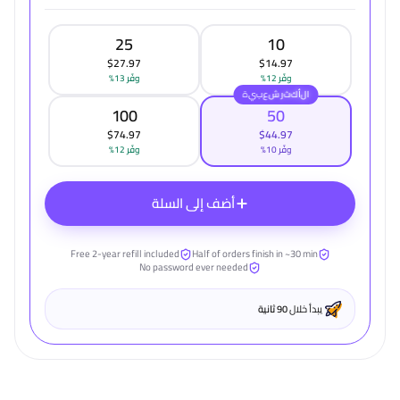
25
10
$27.97
$14.97
وفّر 12%
وفّر 13%
ا
ل
أ
ك
ث
ر
ش
ع
ب
ي
ة
الأكثر شعبية
100
50
$74.97
$44.97
وفّر 10%
وفّر 12%
أضف إلى السلة
Free 2-year refill included
Half of orders finish in ~30 min
No password ever needed
يبدأ خلال
90 ثانية