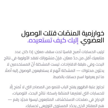
خوارزمية المنصّات قتلت الوصول
العضوي.
إليك كيف تستعيده.
ترتيب الحسابات أصبح قاسيًا تحت سقف معيّن: إذا كان عدد
متابعيك أقل من حدّ معيّن، فإنّ منشوراتك تفقد الأولوية في نتائج
البحث وفي طبقة الاقتراحات. ليست المشكلة أنّ المستخدمين لا
يحبّون محتواك — المشكلة أنّهم لا يستطيعون الوصول إليه أصلًا
ما لم يعرفوا اسم حسابك بالضبط.
تجاوز عتبة الظهور يفتح الباب للنمو من المصادر التي لا تُمنح إلّا
للحسابات التي تعتبرها المنصّة راسخة: نتائج البحث، التوصيات،
الإدراج في صفحات الاستكشاف. المتابعون ليسوا مجرّد رقم —
هم المفتاح الذي يحدّد المستوى التوزيعي لحسابك.