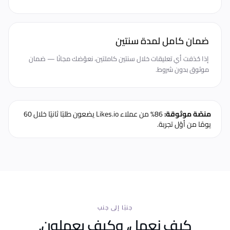
ضمان كامل لمدة سنتين
إذا حُذفت أي تعليقات خلال سنتين كاملتين، نعوّضك مجانًا — ضمان
موثوق بدون شروط.
منصّة موثوقة:
86% من عملاء Likes.io يضعون طلبًا ثانيًا خلال 60
يومًا من أوّل تجربة.
جنبًا إلى جنب
كيف نعمل، وكيف يعملون.