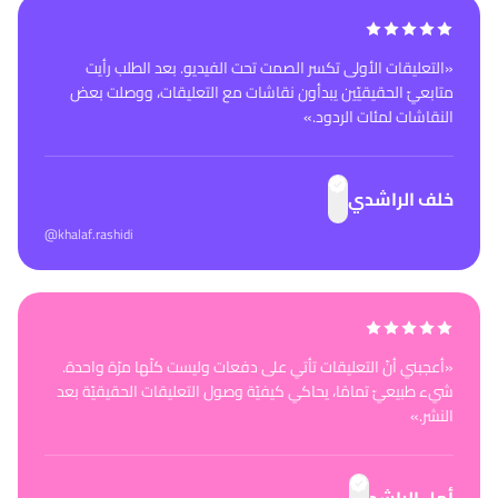
«
التعليقات الأولى تكسر الصمت تحت الفيديو. بعد الطلب رأيت
متابعيّ الحقيقيّين يبدأون نقاشات مع التعليقات، ووصلت بعض
النقاشات لمئات الردود.
»
خلف الراشدي
@khalaf.rashidi
«
أعجبني أنّ التعليقات تأتي على دفعات وليست كلّها مرّة واحدة.
شيء طبيعيّ تمامًا، يحاكي كيفيّة وصول التعليقات الحقيقيّة بعد
النشر.
»