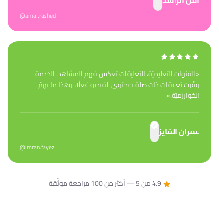
أمل الراشد
@amal.rashed
«
للقنوات التعليميّة، التعليقات تعكس فهم المشاهد. الخدمة
وفّرت تعليقات ذات صلة بمحتوى الفيديو فعلًا، وهذا ما يهمّ
الخوارزميّة.
»
عمران الفايز
@imran.fayez
4.9 من 5 — أكثر من 100 مراجعة موثّقة