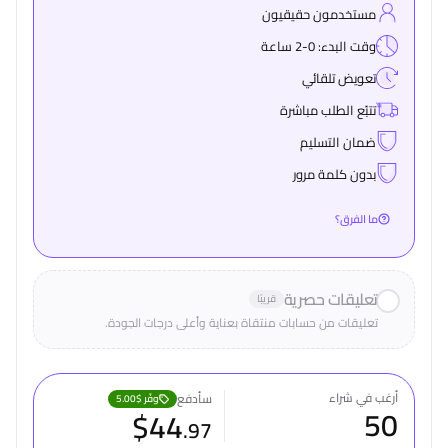
مستخدمون حقيقيون
وقت البدء: 0-2 ساعة
تعويض تلقائي
تتبّع الطلب مباشرة
ضمان التسليم
بدون كلمة مرور
ما الفرق؟
تعليقات حصرية
قريبًا
تعليقات من حسابات منتقاة بعناية وأعلى درجات الجودة.
أرغب في شراء
سأدفع
وفّر
$5.00
50
$
44
.
97