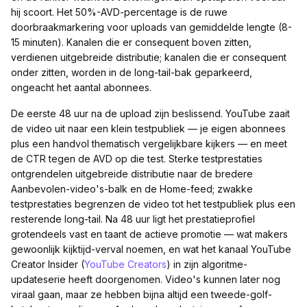
hij scoort. Het 50%-AVD-percentage is de ruwe
doorbraakmarkering voor uploads van gemiddelde lengte (8-
15 minuten). Kanalen die er consequent boven zitten,
verdienen uitgebreide distributie; kanalen die er consequent
onder zitten, worden in de long-tail-bak geparkeerd,
ongeacht het aantal abonnees.
De eerste 48 uur na de upload zijn beslissend. YouTube zaait
de video uit naar een klein testpubliek — je eigen abonnees
plus een handvol thematisch vergelijkbare kijkers — en meet
de CTR tegen de AVD op die test. Sterke testprestaties
ontgrendelen uitgebreide distributie naar de bredere
Aanbevolen-video's-balk en de Home-feed; zwakke
testprestaties begrenzen de video tot het testpubliek plus een
resterende long-tail. Na 48 uur ligt het prestatieprofiel
grotendeels vast en taant de actieve promotie — wat makers
gewoonlijk kijktijd-verval noemen, en wat het kanaal YouTube
Creator Insider (
YouTube Creators
) in zijn algoritme-
updateserie heeft doorgenomen. Video's kunnen later nog
viraal gaan, maar ze hebben bijna altijd een tweede-golf-