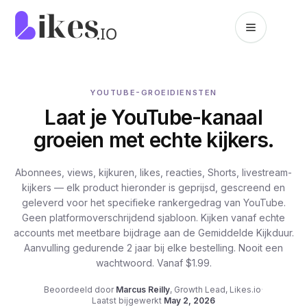
Naar inhoud springen
Likes.io home
YOUTUBE-GROEIDIENSTEN
Laat je YouTube-kanaal
groeien met echte kijkers.
Abonnees, views, kijkuren, likes, reacties, Shorts, livestream-
kijkers — elk product hieronder is geprijsd, gescreend en
geleverd voor het specifieke rankergedrag van YouTube.
Geen platformoverschrijdend sjabloon. Kijken vanaf echte
accounts met meetbare bijdrage aan de Gemiddelde Kijkduur.
Aanvulling gedurende 2 jaar bij elke bestelling. Nooit een
wachtwoord. Vanaf $1.99.
Beoordeeld door
Marcus Reilly
,
Growth Lead, Likes.io
·
Laatst bijgewerkt
May 2, 2026