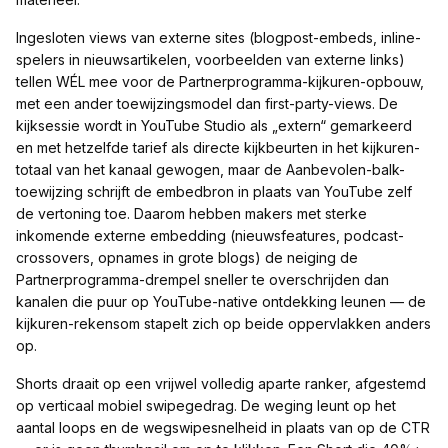
Ingesloten views van externe sites (blogpost-embeds, inline-
spelers in nieuwsartikelen, voorbeelden van externe links)
tellen WÉL mee voor de Partnerprogramma-kijkuren-opbouw,
met een ander toewijzingsmodel dan first-party-views. De
kijksessie wordt in YouTube Studio als „extern“ gemarkeerd
en met hetzelfde tarief als directe kijkbeurten in het kijkuren-
totaal van het kanaal gewogen, maar de Aanbevolen-balk-
toewijzing schrijft de embedbron in plaats van YouTube zelf
de vertoning toe. Daarom hebben makers met sterke
inkomende externe embedding (nieuwsfeatures, podcast-
crossovers, opnames in grote blogs) de neiging de
Partnerprogramma-drempel sneller te overschrijden dan
kanalen die puur op YouTube-native ontdekking leunen — de
kijkuren-rekensom stapelt zich op beide oppervlakken anders
op.
Shorts draait op een vrijwel volledig aparte ranker, afgestemd
op verticaal mobiel swipegedrag. De weging leunt op het
aantal loops en de wegswipesnelheid in plaats van op de CTR