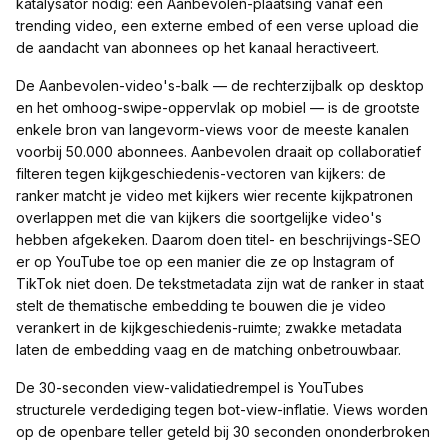
katalysator nodig: een Aanbevolen-plaatsing vanaf een
trending video, een externe embed of een verse upload die
de aandacht van abonnees op het kanaal heractiveert.
De Aanbevolen-video's-balk — de rechterzijbalk op desktop
en het omhoog-swipe-oppervlak op mobiel — is de grootste
enkele bron van langevorm-views voor de meeste kanalen
voorbij 50.000 abonnees. Aanbevolen draait op collaboratief
filteren tegen kijkgeschiedenis-vectoren van kijkers: de
ranker matcht je video met kijkers wier recente kijkpatronen
overlappen met die van kijkers die soortgelijke video's
hebben afgekeken. Daarom doen titel- en beschrijvings-SEO
er op YouTube toe op een manier die ze op Instagram of
TikTok niet doen. De tekstmetadata zijn wat de ranker in staat
stelt de thematische embedding te bouwen die je video
verankert in de kijkgeschiedenis-ruimte; zwakke metadata
laten de embedding vaag en de matching onbetrouwbaar.
De 30-seconden view-validatiedrempel is YouTubes
structurele verdediging tegen bot-view-inflatie. Views worden
op de openbare teller geteld bij 30 seconden ononderbroken