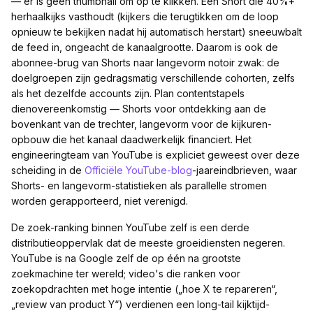
— er is geen thumbnail om op te klikken. Een Short die 40%+
herhaalkijks vasthoudt (kijkers die terugtikken om de loop
opnieuw te bekijken nadat hij automatisch herstart) sneeuwbalt
de feed in, ongeacht de kanaalgrootte. Daarom is ook de
abonnee-brug van Shorts naar langevorm notoir zwak: de
doelgroepen zijn gedragsmatig verschillende cohorten, zelfs
als het dezelfde accounts zijn. Plan contentstapels
dienovereenkomstig — Shorts voor ontdekking aan de
bovenkant van de trechter, langevorm voor de kijkuren-
opbouw die het kanaal daadwerkelijk financiert. Het
engineeringteam van YouTube is expliciet geweest over deze
scheiding in de
Officiële YouTube-blog
-jaareindbrieven, waar
Shorts- en langevorm-statistieken als parallelle stromen
worden gerapporteerd, niet verenigd.
De zoek-ranking binnen YouTube zelf is een derde
distributieoppervlak dat de meeste groeidiensten negeren.
YouTube is na Google zelf de op één na grootste
zoekmachine ter wereld; video's die ranken voor
zoekopdrachten met hoge intentie („hoe X te repareren“,
„review van product Y“) verdienen een long-tail kijktijd-