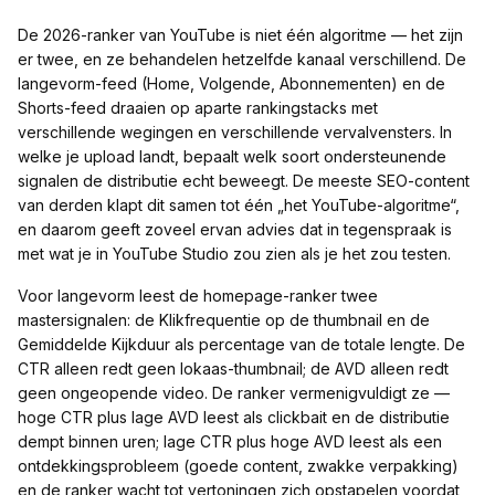
De 2026-ranker van YouTube is niet één algoritme — het zijn
er twee, en ze behandelen hetzelfde kanaal verschillend. De
langevorm-feed (Home, Volgende, Abonnementen) en de
Shorts-feed draaien op aparte rankingstacks met
verschillende wegingen en verschillende vervalvensters. In
welke je upload landt, bepaalt welk soort ondersteunende
signalen de distributie echt beweegt. De meeste SEO-content
van derden klapt dit samen tot één „het YouTube-algoritme“,
en daarom geeft zoveel ervan advies dat in tegenspraak is
met wat je in YouTube Studio zou zien als je het zou testen.
Voor langevorm leest de homepage-ranker twee
mastersignalen: de Klikfrequentie op de thumbnail en de
Gemiddelde Kijkduur als percentage van de totale lengte. De
CTR alleen redt geen lokaas-thumbnail; de AVD alleen redt
geen ongeopende video. De ranker vermenigvuldigt ze —
hoge CTR plus lage AVD leest als clickbait en de distributie
dempt binnen uren; lage CTR plus hoge AVD leest als een
ontdekkingsprobleem (goede content, zwakke verpakking)
en de ranker wacht tot vertoningen zich opstapelen voordat