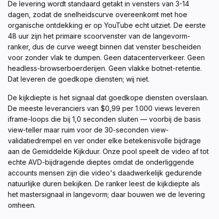
De levering wordt standaard getakt in vensters van 3-14
dagen, zodat de snelheidscurve overeenkomt met hoe
organische ontdekking er op YouTube echt uitziet. De eerste
48 uur zijn het primaire scoorvenster van de langevorm-
ranker, dus de curve weegt binnen dat venster bescheiden
voor zonder vlak te dumpen. Geen datacenterverkeer. Geen
headless-browserboerderijen. Geen vlakke botnet-retentie.
Dat leveren de goedkope diensten; wij niet.
De kijkdiepte is het signaal dat goedkope diensten overslaan.
De meeste leveranciers van $0,99 per 1.000 views leveren
iframe-loops die bij 1,0 seconden sluiten — voorbij de basis
view-teller maar ruim voor de 30-seconden view-
validatiedrempel en ver onder elke betekenisvolle bijdrage
aan de Gemiddelde Kijkduur. Onze pool speelt de video af tot
echte AVD-bijdragende dieptes omdat de onderliggende
accounts mensen zijn die video's daadwerkelijk gedurende
natuurlijke duren bekijken. De ranker leest de kijkdiepte als
het mastersignaal in langevorm; daar bouwen we de levering
omheen.