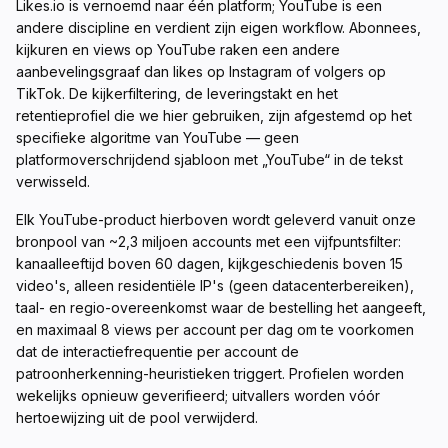
Likes.io is vernoemd naar één platform; YouTube is een
andere discipline en verdient zijn eigen workflow. Abonnees,
kijkuren en views op YouTube raken een andere
aanbevelingsgraaf dan likes op Instagram of volgers op
TikTok. De kijkerfiltering, de leveringstakt en het
retentieprofiel die we hier gebruiken, zijn afgestemd op het
specifieke algoritme van YouTube — geen
platformoverschrijdend sjabloon met „YouTube“ in de tekst
verwisseld.
Elk YouTube-product hierboven wordt geleverd vanuit onze
bronpool van ~2,3 miljoen accounts met een vijfpuntsfilter:
kanaalleeftijd boven 60 dagen, kijkgeschiedenis boven 15
video's, alleen residentiële IP's (geen datacenterbereiken),
taal- en regio-overeenkomst waar de bestelling het aangeeft,
en maximaal 8 views per account per dag om te voorkomen
dat de interactiefrequentie per account de
patroonherkenning-heuristieken triggert. Profielen worden
wekelijks opnieuw geverifieerd; uitvallers worden vóór
hertoewijzing uit de pool verwijderd.