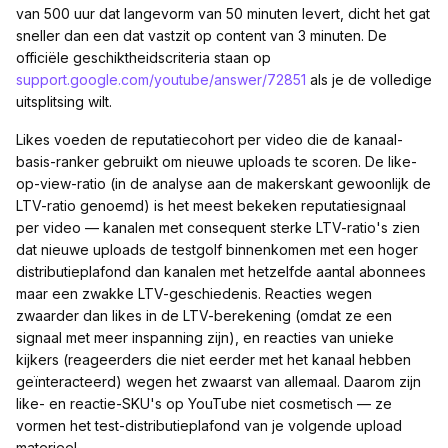
van 500 uur dat langevorm van 50 minuten levert, dicht het gat
sneller dan een dat vastzit op content van 3 minuten. De
officiële geschiktheidscriteria staan op
support.google.com/youtube/answer/72851
als je de volledige
uitsplitsing wilt.
Likes voeden de reputatiecohort per video die de kanaal-
basis-ranker gebruikt om nieuwe uploads te scoren. De like-
op-view-ratio (in de analyse aan de makerskant gewoonlijk de
LTV-ratio genoemd) is het meest bekeken reputatiesignaal
per video — kanalen met consequent sterke LTV-ratio's zien
dat nieuwe uploads de testgolf binnenkomen met een hoger
distributieplafond dan kanalen met hetzelfde aantal abonnees
maar een zwakke LTV-geschiedenis. Reacties wegen
zwaarder dan likes in de LTV-berekening (omdat ze een
signaal met meer inspanning zijn), en reacties van unieke
kijkers (reageerders die niet eerder met het kanaal hebben
geïnteracteerd) wegen het zwaarst van allemaal. Daarom zijn
like- en reactie-SKU's op YouTube niet cosmetisch — ze
vormen het test-distributieplafond van je volgende upload
materieel.