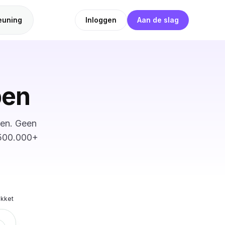
euning
Inloggen
Aan de slag
pen
ten. Geen
 500.000+
akket