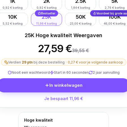
1K
2K
2.5K
5K
0,92 € korting
0,92 € korting
1,84 € korting
2,76 € korting
Bestseller
Voordeel bij grote aa
10K
25K
50K
100K
5,52 € korting
11,96 € korting
23,00 € korting
46,00 € korting
25K Hoge kwaliteit Weergaven
27,59 €
39,55 €
Verdien
29
ptn
bij deze bestelling
·
0,27 €
voor je volgende aankoop
Nooit een wachtwoord
Start in 60 seconden
2 jaar aanvulling
In winkelwagen
Je bespaart 11,96 €
Hoge kwaliteit