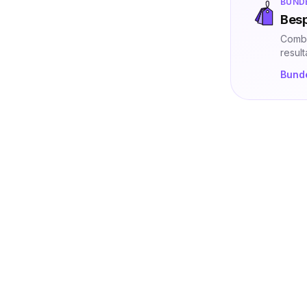
BUND
Besp
Combi
result
Bunde