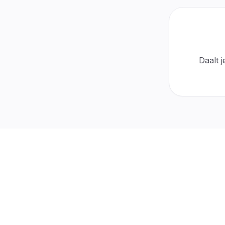
30-day protection
Active
$0 cost
Automatic
For refills
No tickets
Daalt 