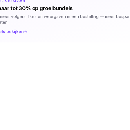
EL & BESPAAR
aar tot 30% op groeibundels
neer volgers, likes en weergaven in één bestelling — meer bespari
aten.
ls bekijken