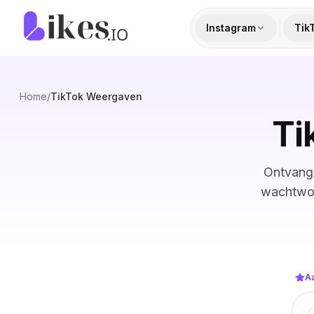
Naar inhoud springen
Likes.io home
Instagram
Tik
Home
/
TikTok Weergaven
Ti
Ontvang 
wachtwoo
A