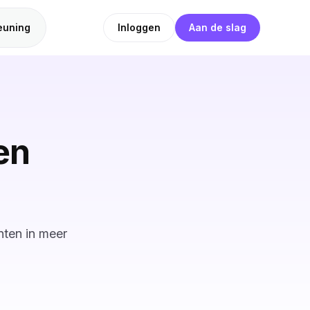
euning
Inloggen
Aan de slag
en
nten in meer