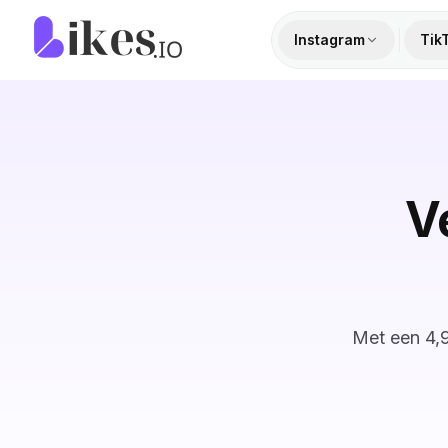
Naar inhoud springen
Likes.io home
Instagram
Tik
V
Met een 4,9