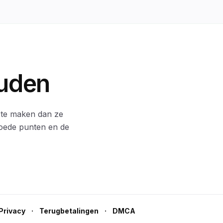
ouden
r te maken dan ze
goede punten en de
·
·
Privacy
Terugbetalingen
DMCA