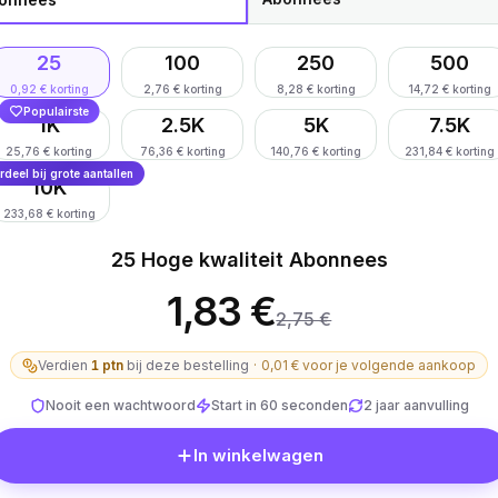
25
100
250
500
0,92 € korting
2,76 € korting
8,28 € korting
14,72 € korting
Populairste
1K
2.5K
5K
7.5K
25,76 € korting
76,36 € korting
140,76 € korting
231,84 € korting
deel bij grote aantallen
10K
233,68 € korting
25 Hoge kwaliteit Abonnees
1,83 €
2,75 €
Verdien
1
ptn
bij deze bestelling
·
0,01 €
voor je volgende aankoop
Nooit een wachtwoord
Start in 60 seconden
2 jaar aanvulling
In winkelwagen