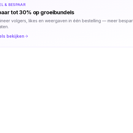
EL & BESPAAR
aar tot 30% op groeibundels
neer volgers, likes en weergaven in één bestelling — meer bespari
aten.
ls bekijken