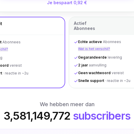
Je bespaart 0,92 €
Actief
t
Abonnees
Echte actieve
Abonnees
t
Abonnees
Wat is het verschil?
schil?
Gegarandeerde
levering
ng
2 jaar
aanvulling
oord
vereist
Geen wachtwoord
vereist
rt
· reactie in ~2u
Snelle support
· reactie in ~2u
We hebben meer dan
3,581,149,772
subscribers