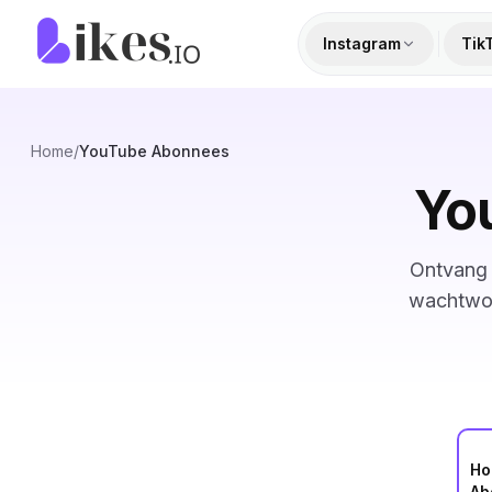
Naar inhoud springen
Likes.io home
Instagram
Tik
Home
/
YouTube Abonnees
Yo
Ontvang 
wachtwoo
Ho
Ab