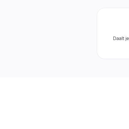
30-day protection
Active
$0 cost
Automatic
For refills
No tickets
Daalt j