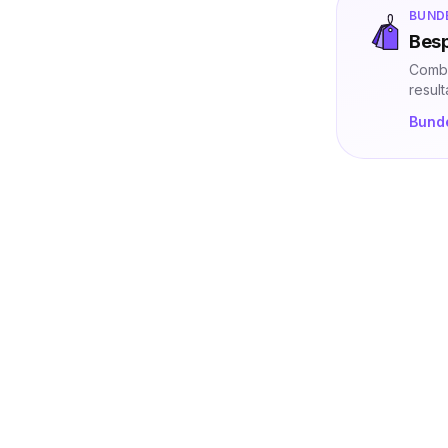
BUND
Besp
Combi
result
Bunde