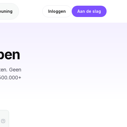
euning
Inloggen
Aan de slag
pen
ten. Geen
 500.000+