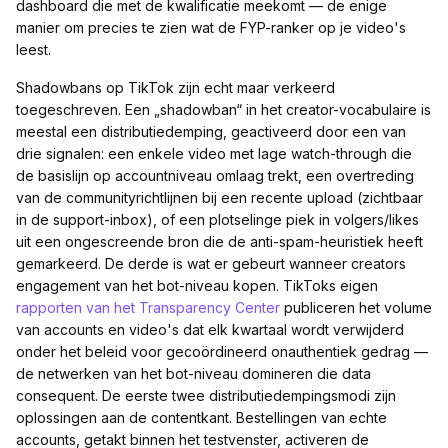
dashboard die met de kwalificatie meekomt — de enige
manier om precies te zien wat de FYP-ranker op je video's
leest.
Shadowbans op TikTok zijn echt maar verkeerd
toegeschreven. Een „shadowban“ in het creator-vocabulaire is
meestal een distributiedemping, geactiveerd door een van
drie signalen: een enkele video met lage watch-through die
de basislijn op accountniveau omlaag trekt, een overtreding
van de communityrichtlijnen bij een recente upload (zichtbaar
in de support-inbox), of een plotselinge piek in volgers/likes
uit een ongescreende bron die de anti-spam-heuristiek heeft
gemarkeerd. De derde is wat er gebeurt wanneer creators
engagement van het bot-niveau kopen. TikToks eigen
rapporten van het Transparency Center
publiceren het volume
van accounts en video's dat elk kwartaal wordt verwijderd
onder het beleid voor gecoördineerd onauthentiek gedrag —
de netwerken van het bot-niveau domineren die data
consequent. De eerste twee distributiedempingsmodi zijn
oplossingen aan de contentkant. Bestellingen van echte
accounts, getakt binnen het testvenster, activeren de