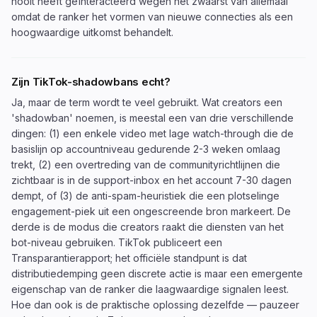
nooit heeft geïnteracteerd wegen het zwaarst van allemaal
omdat de ranker het vormen van nieuwe connecties als een
hoogwaardige uitkomst behandelt.
Zijn TikTok-shadowbans echt?
Ja, maar de term wordt te veel gebruikt. Wat creators een
'shadowban' noemen, is meestal een van drie verschillende
dingen: (1) een enkele video met lage watch-through die de
basislijn op accountniveau gedurende 2-3 weken omlaag
trekt, (2) een overtreding van de communityrichtlijnen die
zichtbaar is in de support-inbox en het account 7-30 dagen
dempt, of (3) de anti-spam-heuristiek die een plotselinge
engagement-piek uit een ongescreende bron markeert. De
derde is de modus die creators raakt die diensten van het
bot-niveau gebruiken. TikTok publiceert een
Transparantierapport; het officiële standpunt is dat
distributiedemping geen discrete actie is maar een emergente
eigenschap van de ranker die laagwaardige signalen leest.
Hoe dan ook is de praktische oplossing dezelfde — pauzeer