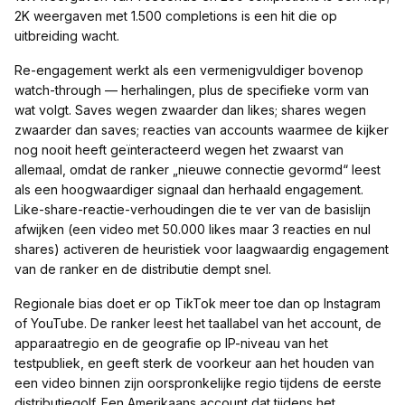
2K weergaven met 1.500 completions is een hit die op
uitbreiding wacht.
Re-engagement werkt als een vermenigvuldiger bovenop
watch-through — herhalingen, plus de specifieke vorm van
wat volgt. Saves wegen zwaarder dan likes; shares wegen
zwaarder dan saves; reacties van accounts waarmee de kijker
nog nooit heeft geïnteracteerd wegen het zwaarst van
allemaal, omdat de ranker „nieuwe connectie gevormd“ leest
als een hoogwaardiger signaal dan herhaald engagement.
Like-share-reactie-verhoudingen die te ver van de basislijn
afwijken (een video met 50.000 likes maar 3 reacties en nul
shares) activeren de heuristiek voor laagwaardig engagement
van de ranker en de distributie dempt snel.
Regionale bias doet er op TikTok meer toe dan op Instagram
of YouTube. De ranker leest het taallabel van het account, de
apparaatregio en de geografie op IP-niveau van het
testpubliek, en geeft sterk de voorkeur aan het houden van
een video binnen zijn oorspronkelijke regio tijdens de eerste
distributiegolf. Een Amerikaans account dat tijdens het