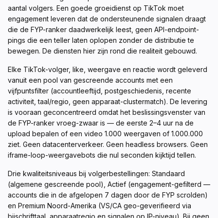
aantal volgers. Een goede groeidienst op TikTok moet
engagement leveren dat de ondersteunende signalen draagt
die de FYP-ranker daadwerkelijk leest, geen API-endpoint-
pings die een teller laten oplopen zonder de distributie te
bewegen. De diensten hier zijn rond die realiteit gebouwd.
Elke TikTok-volger, like, weergave en reactie wordt geleverd
vanuit een pool van gescreende accounts met een
vijfpuntsfilter (accountleeftijd, postgeschiedenis, recente
activiteit, taal/regio, geen apparaat-clustermatch). De levering
is vooraan geconcentreerd omdat het beslissingsvenster van
de FYP-ranker vroeg-zwaar is — de eerste 2–4 uur na de
upload bepalen of een video 1.000 weergaven of 1.000.000
ziet. Geen datacenterverkeer. Geen headless browsers. Geen
iframe-loop-weergavebots die nul seconden kijktijd tellen.
Drie kwaliteitsniveaus bij volgerbestellingen: Standaard
(algemene gescreende pool), Actief (engagement-gefilterd —
accounts die in de afgelopen 7 dagen door de FYP scrolden)
en Premium Noord-Amerika (VS/CA geo-geverifieerd via
bijschrifttaal, apparaatregio en signalen op IP-niveau). Bij geen