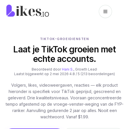
Naar inhoud springen
Likes.io home
TIKTOK-GROEIDIENSTEN
Laat je TikTok groeien met
echte accounts.
Beoordeeld door
Hani S.
, Growth Lead
·
Laatst bijgewerkt op 2 mei 2026
·
4.8 / 5 (213 beoordelingen)
Volgers, likes, videoweergaven, reacties — elk product
hieronder is specifiek voor TikTok geprijsd, gescreend en
geleverd. Drie kwaliteitsniveaus. Vooraan geconcentreerde
tempo afgestemd op de vroege-venster-weging van de FYP-
ranker. Aanvulling gedurende 2 jaar op alles. Nooit een
wachtwoord. Vanaf $1.99.