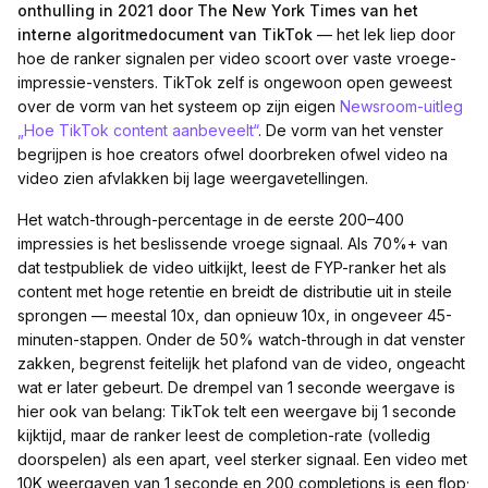
onthulling in 2021 door The New York Times van het
interne algoritmedocument van TikTok
— het lek liep door
hoe de ranker signalen per video scoort over vaste vroege-
impressie-vensters. TikTok zelf is ongewoon open geweest
over de vorm van het systeem op zijn eigen
Newsroom-uitleg
„Hoe TikTok content aanbeveelt“
. De vorm van het venster
begrijpen is hoe creators ofwel doorbreken ofwel video na
video zien afvlakken bij lage weergavetellingen.
Het watch-through-percentage in de eerste 200–400
impressies is het beslissende vroege signaal. Als 70%+ van
dat testpubliek de video uitkijkt, leest de FYP-ranker het als
content met hoge retentie en breidt de distributie uit in steile
sprongen — meestal 10x, dan opnieuw 10x, in ongeveer 45-
minuten-stappen. Onder de 50% watch-through in dat venster
zakken, begrenst feitelijk het plafond van de video, ongeacht
wat er later gebeurt. De drempel van 1 seconde weergave is
hier ook van belang: TikTok telt een weergave bij 1 seconde
kijktijd, maar de ranker leest de completion-rate (volledig
doorspelen) als een apart, veel sterker signaal. Een video met
10K weergaven van 1 seconde en 200 completions is een flop;