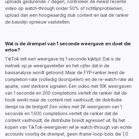
uploads gedurende 7 dagen, controleer de meest recente
video op watch-through onder 50% of richtlijnproblemen,
upload dan een hoogwaardig stuk content en laat de ranker
de basislijn opnieuw vaststellen.
Wat is de drempel van 1 seconde weergave en doet die
ertoe?
TikTok telt een weergave bij 1 seconde kijktijd. Dat is de
metriek op je weergaveteller en het cijfer dat in de
basisanalyse wordt getoond. Maar de FYP-ranker leest de
completion-rate (volledig doorspelen) en de re-watch-rate als
aparte, veel sterkere signalen. Een video met 10K weergaven
van 1 seconde en 200 completions vertelt de ranker dat de
hook werkt maar de content niet vasthoudt; de distributie
dempt na de testgolf. Een video met 2K weergaven van 1
seconde en 1.500 completions vertelt de ranker dat de
content vasthoudt; de distributie breidt agressief uit. Bij het
kopen van TikTok-weergaven wil je watch-through van echte
accounts voorbij de drempel, geen iframe-loop-bots die 1,0