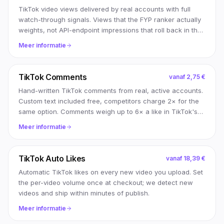
TikTok video views delivered by real accounts with full
watch-through signals. Views that the FYP ranker actually
weights, not API-endpoint impressions that roll back in the
next sweep.
Meer informatie
TikTok Comments
vanaf
2,75 €
Hand-written TikTok comments from real, active accounts.
Custom text included free, competitors charge 2× for the
same option. Comments weigh up to 6× a like in TikTok's
For-You-Page ranker, so a small, well-paced batch in the
Meer informatie
first hour after posting moves real reach. Delivered across
1–12 hours, not in 30 seconds, that pacing is what keeps
comments stuck instead of stripped by TikTok's anti-spam
TikTok Auto Likes
vanaf
18,39 €
passes.
Automatic TikTok likes on every new video you upload. Set
the per-video volume once at checkout; we detect new
videos and ship within minutes of publish.
Meer informatie