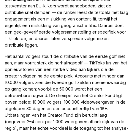
testvenster aan EU-kijkers wordt aangeboden, ziet de
distributie snel dempen — de ranker leest de testdata met laag
engagement als een mislukking van content-fit, terwijl het
eigenlijk een mislukking van geografische fit is. Daarom doet
een geo-geverifieerde volgersamenstelling er specifiek voor
TikTok toe, en daarom laten verspreide volgermixen
distributie liggen.
Het aantal volgers stuurt de distributie van de eerste golf niet
aan, maar vormt sterk de herhalingsgolf — TikToks lus van het
opnieuw tonen van een sterke video aan kijkers die de
creator volgden na de eerste piek. Accounts met minder dan
10.000 volgers zien die tweede golf zelden noemenswaardig
op gang komen; voorbij de 50.000 wordt het een
betrouwbare rugwind. De drempel van het Creator Fund ligt
boven beide: 10.000 volgers, 100.000 videoweergaven in de
afgelopen 30 dagen en een accountleeftijd van 18+.
Uitbetalingen van het Creator Fund zijn berucht laag
(ongeveer 2–4 cent per 1.000 weergaven afhankelijk van de
regio), maar het echte voordeel is de toegang tot het analyse-