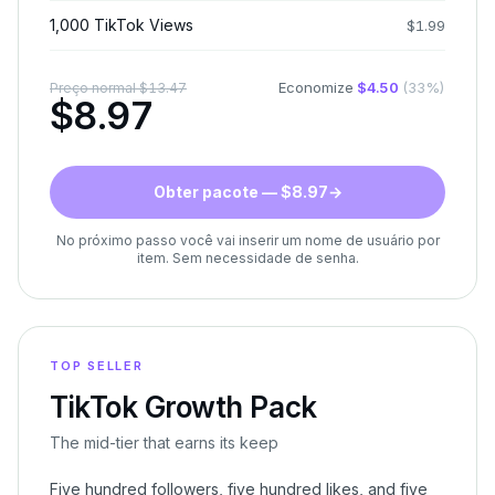
1,000 TikTok Views
$
1.99
Economize
$
4.50
(
33
%)
Preço normal
$
13.47
$
8.97
Obter pacote — $8.97
→
No próximo passo você vai inserir um nome de usuário por
item. Sem necessidade de senha.
TOP SELLER
TikTok Growth Pack
The mid-tier that earns its keep
Five hundred followers, five hundred likes, and five