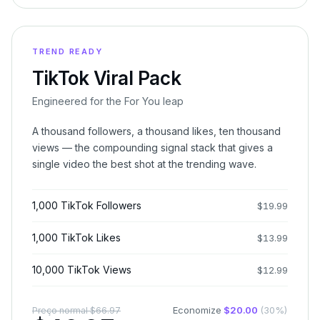
TREND READY
TikTok Viral Pack
Engineered for the For You leap
A thousand followers, a thousand likes, ten thousand
views — the compounding signal stack that gives a
single video the best shot at the trending wave.
1,000 TikTok Followers
$
19.99
1,000 TikTok Likes
$
13.99
10,000 TikTok Views
$
12.99
Economize
$
20.00
(
30
%)
Preço normal
$
66.97