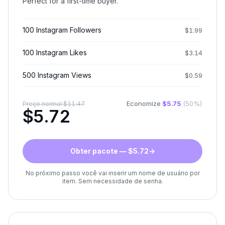
Perfect for a first-time buyer.
100 Instagram Followers
$
1.99
100 Instagram Likes
$
3.14
500 Instagram Views
$
0.59
Economize
$
5.75
(
50
%)
Preço normal
$
11.47
$
5.72
Obter pacote — $5.72
→
No próximo passo você vai inserir um nome de usuário por
item. Sem necessidade de senha.