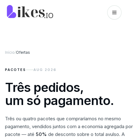
Pular para o conteúdo
Página inicial da Likes.io
Início
/
Ofertas
PACOTES
AUG 2026
Três pedidos,
um só pagamento.
Três ou quatro pacotes que compraríamos no mesmo
pagamento, vendidos juntos com a economia agregada por
pacote — até
50
%
de desconto sobre o total avulso. A