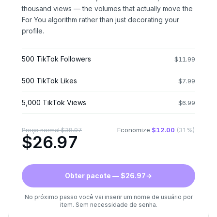
thousand views — the volumes that actually move the
For You algorithm rather than just decorating your
profile.
500 TikTok Followers
$
11.99
500 TikTok Likes
$
7.99
5,000 TikTok Views
$
6.99
Economize
$
12.00
(
31
%)
Preço normal
$
38.97
$
26.97
Obter pacote — $26.97
→
No próximo passo você vai inserir um nome de usuário por
item. Sem necessidade de senha.