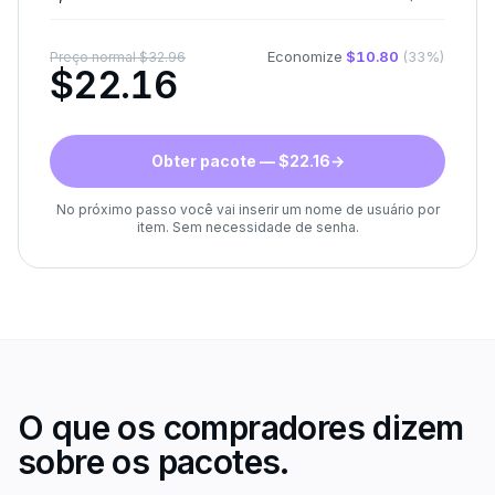
Economize
$
10.80
(
33
%)
Preço normal
$
32.96
$
22.16
Obter pacote — $22.16
→
No próximo passo você vai inserir um nome de usuário por
item. Sem necessidade de senha.
O que os compradores dizem
sobre os pacotes.