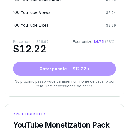
100 YouTube Views
$
2.24
100 YouTube Likes
$
2.99
Economize
$
4.75
(
28
%)
Preço normal
$
16.97
$
12.22
Obter pacote — $12.22
→
No próximo passo você vai inserir um nome de usuário por
item. Sem necessidade de senha.
YPP ELIGIBILITY
YouTube Monetization Pack