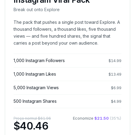
Break out onto Explore
The pack that pushes a single post toward Explore. A
thousand followers, a thousand likes, five thousand
views — and five hundred shares, the signal that
carries a post beyond your own audience.
1,000 Instagram Followers
$
14.99
1,000 Instagram Likes
$
13.49
5,000 Instagram Views
$
6.99
500 Instagram Shares
$
4.99
Economize
$
21.50
(
35
%)
Preço normal
$
61.96
$
40.46