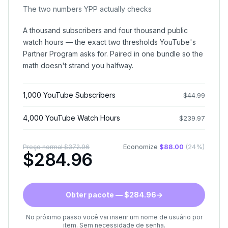
The two numbers YPP actually checks
A thousand subscribers and four thousand public
watch hours — the exact two thresholds YouTube's
Partner Program asks for. Paired in one bundle so the
math doesn't strand you halfway.
1,000 YouTube Subscribers
$
44.99
4,000 YouTube Watch Hours
$
239.97
Economize
$
88.00
(
24
%)
Preço normal
$
372.96
$
284.96
Obter pacote — $284.96
→
No próximo passo você vai inserir um nome de usuário por
item. Sem necessidade de senha.