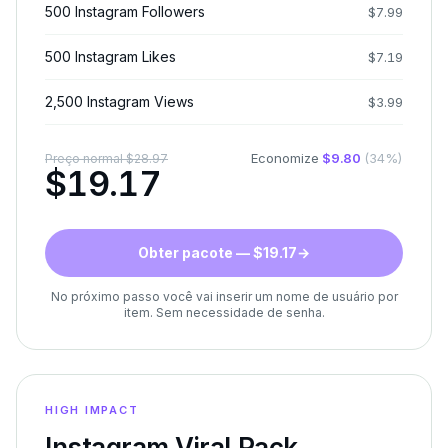
500 Instagram Followers
$
7.99
500 Instagram Likes
$
7.19
2,500 Instagram Views
$
3.99
Economize
$
9.80
(
34
%)
Preço normal
$
28.97
$
19.17
Obter pacote — $19.17
→
No próximo passo você vai inserir um nome de usuário por
item. Sem necessidade de senha.
HIGH IMPACT
Instagram Viral Pack