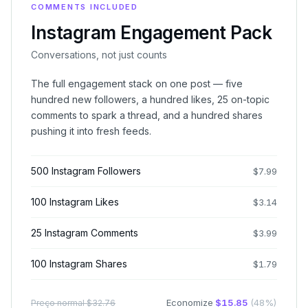
COMMENTS INCLUDED
Instagram Engagement Pack
Conversations, not just counts
The full engagement stack on one post — five
hundred new followers, a hundred likes, 25 on-topic
comments to spark a thread, and a hundred shares
pushing it into fresh feeds.
500 Instagram Followers
$
7.99
100 Instagram Likes
$
3.14
25 Instagram Comments
$
3.99
100 Instagram Shares
$
1.79
Economize
$
15.85
(
48
%)
Preço normal
$
32.76