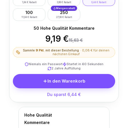
1,84 € Rabatt
3,68 € Rabatt
6,44 € Rabatt
Mengenrabatt
100
250
11,04 € Rabatt
27,60 € Rabatt
50 Hohe Qualität Kommentare
9,19 €
15,63 €
Sammle
9
Pkt.
mit dieser Bestellung
·
0,08 €
für deinen
nächsten Einkauf
Niemals ein Passwort
Startet in 60 Sekunden
2 Jahre Auffüllung
In den Warenkorb
Du sparst 6,44 €
Hohe Qualität
Kommentare