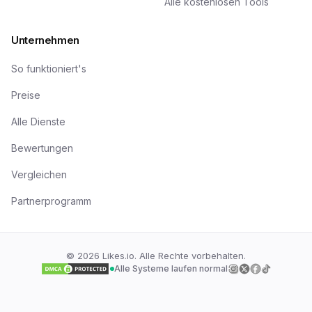
Alle kostenlosen Tools
Unternehmen
So funktioniert's
Preise
Alle Dienste
Bewertungen
Vergleichen
Partnerprogramm
©
2026
Likes.io. Alle Rechte vorbehalten.
Alle Systeme laufen normal
Folge uns auf
Folge uns auf
Folge uns a
Folge uns
I