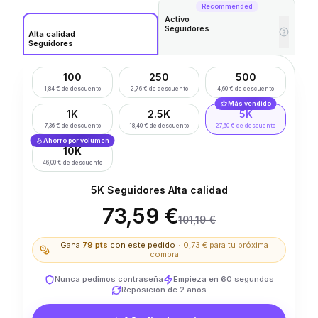
Recommended
Activo
Seguidores
Alta calidad
Seguidores
100
250
500
1,84 € de descuento
2,76 € de descuento
4,60 € de descuento
Más vendido
1K
2.5K
5K
7,36 € de descuento
18,40 € de descuento
27,60 € de descuento
Ahorro por volumen
10K
46,00 € de descuento
5K Seguidores Alta calidad
73,59 €
101,19 €
Gana
79
pts
con este pedido
·
0,73 €
para tu próxima
compra
Nunca pedimos contraseña
Empieza en 60 segundos
Reposición de 2 años