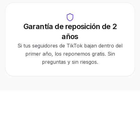
Garantía de reposición de 2
Auto-refill
años
30-day protection
Active
$0 cost
Automatic
Si tus seguidores de TikTok bajan dentro del
For refills
No tickets
primer año, los reponemos gratis. Sin
preguntas y sin riesgos.