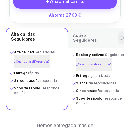
Añadir al carrito
Ahorras 27,60 €
Alta calidad
Activo
Seguidores
Seguidores
Alta calidad
Seguidores
Reales y activos
Seguidores
¿Cuál es la diferencia?
¿Cuál es la diferencia?
Entrega
rápida
Entrega
garantizada
Sin contraseña
requerida
2 años
de reposiciones
Soporte rápido
· responde
Sin contraseña
requerida
en ~2 h
Soporte rápido
· responde
en ~2 h
Hemos entregado más de