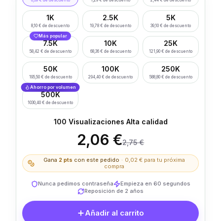
0,69 € de descuento
1,29 € de descuento
2,44 € de descuento
1K
2.5K
5K
8,10 € de descuento
19,78 € de descuento
39,10 € de descuento
Más popular
7.5K
10K
25K
58,42 € de descuento
68,36 € de descuento
121,90 € de descuento
50K
100K
250K
195,50 € de descuento
294,40 € de descuento
588,80 € de descuento
Ahorro por volumen
500K
1030,40 € de descuento
100 Visualizaciones Alta calidad
2,06 €
2,75 €
Gana
2
pts
con este pedido
·
0,02 €
para tu próxima
compra
Nunca pedimos contraseña
Empieza en 60 segundos
Reposición de 2 años
Añadir al carrito