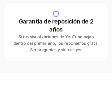
Garantía de reposición de 2
Auto-refill
años
30-day protection
Active
$0 cost
Automatic
Si tus visualizaciones de YouTube bajan
For refills
No tickets
dentro del primer año, los reponemos gratis.
Sin preguntas y sin riesgos.