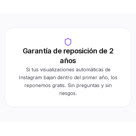
500K+
Zero bans
Orders delivered
Track record
30
Follower count
Days
Protected ✓
1,000
Garantía de reposición de 2
Auto-refill
años
30-day protection
Active
$0 cost
Automatic
Si tus visualizaciones automáticas de
For refills
No tickets
Instagram bajan dentro del primer año, los
reponemos gratis. Sin preguntas y sin
riesgos.