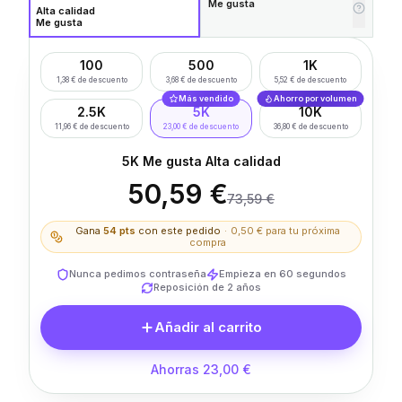
Me gusta
Alta calidad
Me gusta
100
500
1K
1,38 € de descuento
3,68 € de descuento
5,52 € de descuento
Más vendido
Ahorro por volumen
2.5K
5K
10K
11,96 € de descuento
23,00 € de descuento
36,80 € de descuento
5K Me gusta Alta calidad
50,59 €
73,59 €
Gana
54
pts
con este pedido
·
0,50 €
para tu próxima
compra
Nunca pedimos contraseña
Empieza en 60 segundos
Reposición de 2 años
Añadir al carrito
Ahorras 23,00 €