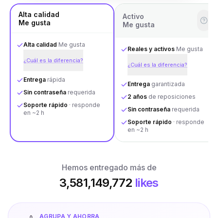
Alta calidad
Activo
Me gusta
Me gusta
Alta calidad
Me gusta
Reales y activos
Me gusta
¿Cuál es la diferencia?
¿Cuál es la diferencia?
Entrega
rápida
Entrega
garantizada
Sin contraseña
requerida
2 años
de reposiciones
Soporte rápido
· responde
Sin contraseña
requerida
en ~2 h
Soporte rápido
· responde
en ~2 h
Hemos entregado más de
3,581,149,772
likes
AGRUPA Y AHORRA