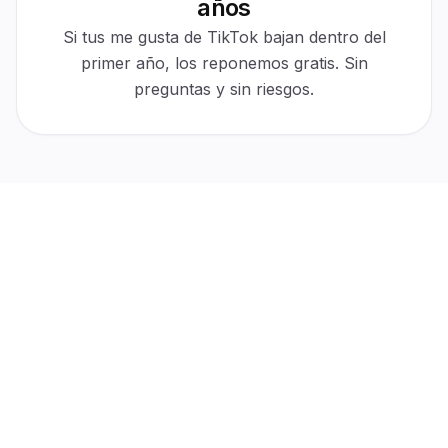
años
30-day protection
Active
$0 cost
Automatic
Si tus me gusta de TikTok bajan dentro del
For refills
No tickets
primer año, los reponemos gratis. Sin
preguntas y sin riesgos.
“
Mi interacción subió desde la primera semana.