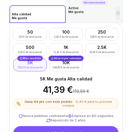
Recommended
Activo
Me gusta
Alta calidad
Me gusta
50
100
250
1,10 € de descuento
2,62 € de descuento
2,85 € de descuento
500
1K
2.5K
5,34 € de descuento
12,42 € de descuento
32,84 € de descuento
Más vendido
Ahorro por volumen
5K
10K
78,20 € de descuento
248,40 € de descuento
5K Me gusta Alta calidad
41,39 €
119,59 €
Gana
44
pts
con este pedido
·
0,40 €
para tu próxima
compra
Nunca pedimos contraseña
Empieza en 60 segundos
Reposición de 2 años