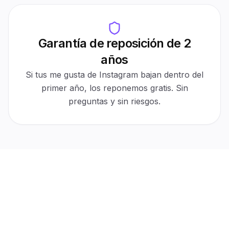
Garantía de reposición de 2
Auto-refill
años
30-day protection
Active
$0 cost
Automatic
Si tus me gusta de Instagram bajan dentro del
For refills
No tickets
primer año, los reponemos gratis. Sin
preguntas y sin riesgos.