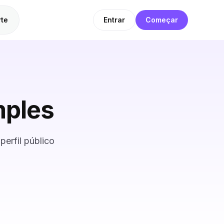
te
Entrar
Começar
mples
erfil público