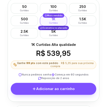
50
100
250
Curtidas
Curtidas
Curtidas
Mais vendido
500
1K
1.5K
Curtidas
Curtidas
Curtidas
Economia no atacado
2.5K
5K
Curtidas
Curtidas
1K Curtidas Alta qualidade
R$ 539,95
Ganhe
99
pts
com este pedido
·
R$ 5,35
para sua próxima
compra
Nunca pedimos senha
Começa em 60 segundos
Reposição de 2 anos
Adicionar ao carrinho