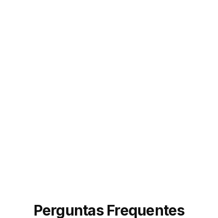
reais, interações reais, nada de bots. Em dois meses,
os patrocínios de marcas triplicaram.
”
Sarah M.
@sarahcreates
Perguntas Frequentes