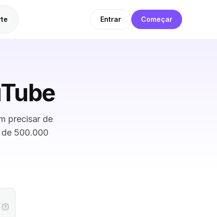
te
Entrar
Começar
uTube
m precisar de
s de 500.000