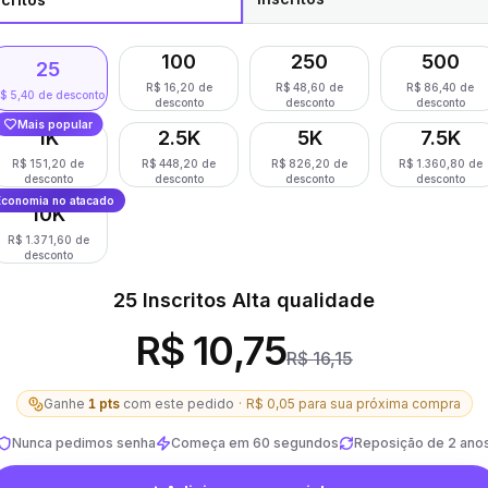
100
250
500
25
R$ 16,20 de
R$ 48,60 de
R$ 86,40 de
$ 5,40 de desconto
desconto
desconto
desconto
Mais popular
1K
2.5K
5K
7.5K
R$ 151,20 de
R$ 448,20 de
R$ 826,20 de
R$ 1.360,80 de
desconto
desconto
desconto
desconto
Economia no atacado
10K
R$ 1.371,60 de
desconto
25 Inscritos Alta qualidade
R$ 10,75
R$ 16,15
Ganhe
1
pts
com este pedido
·
R$ 0,05
para sua próxima compra
Nunca pedimos senha
Começa em 60 segundos
Reposição de 2 ano