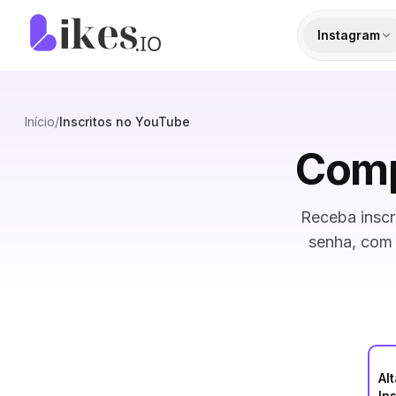
Pular para o conteúdo
Página inicial da Likes.io
Instagram
Início
/
Inscritos no YouTube
Comp
Receba inscr
senha, com 
Al
In