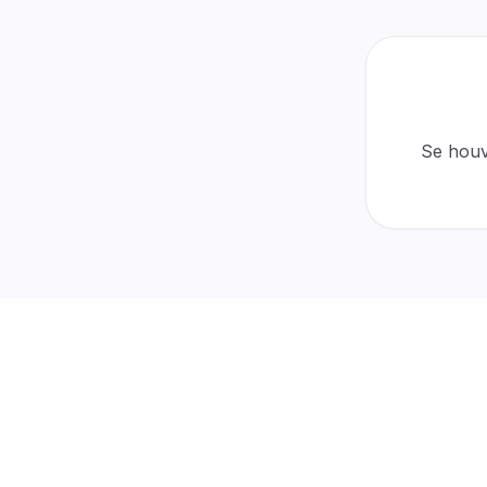
Auto-refill
30-day protection
Active
$0 cost
Automatic
For refills
No tickets
Se houv