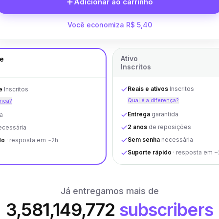
Adicionar ao carrinho
Você economiza R$ 5,40
Ativo
de
Inscritos
Reais e ativos
Inscritos
e
Inscritos
Qual é a diferença?
ença?
Entrega
garantida
a
2 anos
de reposições
cessária
Sem senha
necessária
do
· resposta em ~2h
Suporte rápido
· resposta em ~
Já entregamos mais de
3,581,149,772
subscribers