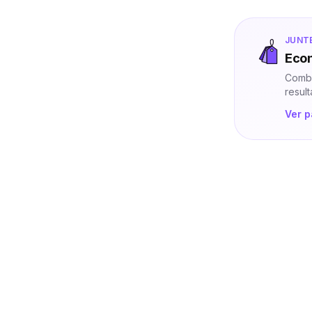
JUNT
Econ
Combi
resul
Ver 