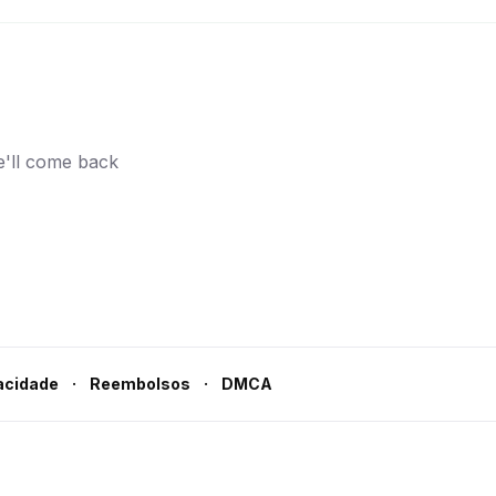
e'll come back
·
·
acidade
Reembolsos
DMCA