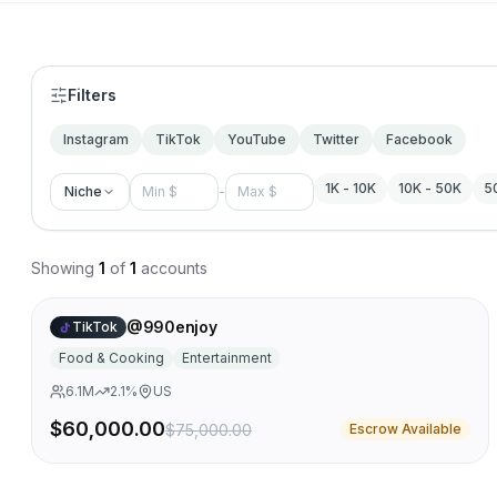
Filters
Instagram
TikTok
YouTube
Twitter
Facebook
1K - 10K
10K - 50K
5
Niche
-
Showing
1
of
1
accounts
@990enjoy
TikTok
Food & Cooking
Entertainment
6.1M
2.1
%
US
$60,000.00
$75,000.00
Escrow Available