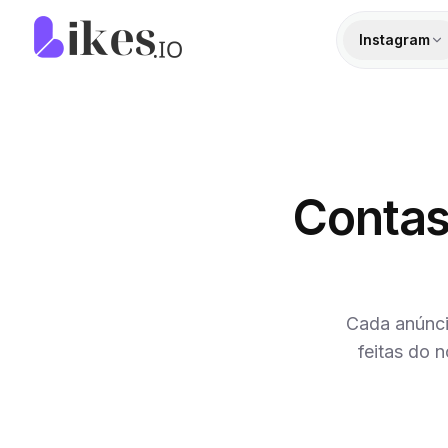
Pular para o conteúdo
Página inicial da Likes.io
Instagram
Contas
Cada anúnci
feitas do 