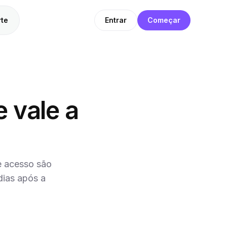
te
Entrar
Começar
 vale a
e acesso são
dias após a