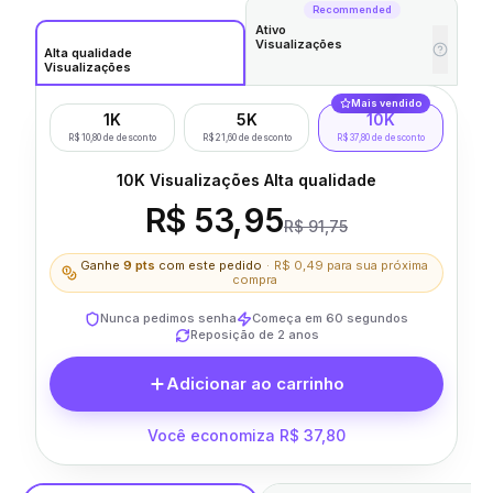
Recommended
Ativo
Visualizações
Alta qualidade
Visualizações
Mais vendido
1K
5K
10K
R$ 10,80 de desconto
R$ 21,60 de desconto
R$ 37,80 de desconto
10K Visualizações Alta qualidade
R$ 53,95
R$ 91,75
Ganhe
9
pts
com este pedido
·
R$ 0,49
para sua próxima
compra
Nunca pedimos senha
Começa em 60 segundos
Reposição de 2 anos
Adicionar ao carrinho
Você economiza R$ 37,80