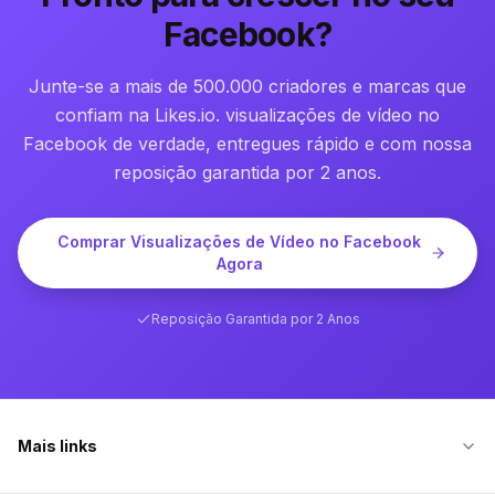
Facebook?
Junte-se a mais de 500.000 criadores e marcas que
confiam na Likes.io. visualizações de vídeo no
Facebook de verdade, entregues rápido e com nossa
reposição garantida por 2 anos.
Comprar Visualizações de Vídeo no Facebook
Agora
Reposição Garantida por 2 Anos
Mais links