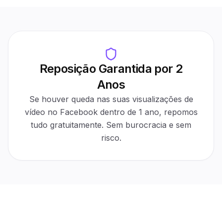
Follower count
Days
Protected ✓
1,000
Reposição Garantida por 2
Auto-refill
Anos
30-day protection
Active
$0 cost
Automatic
Se houver queda nas suas visualizações de
For refills
No tickets
vídeo no Facebook dentro de 1 ano, repomos
tudo gratuitamente. Sem burocracia e sem
risco.