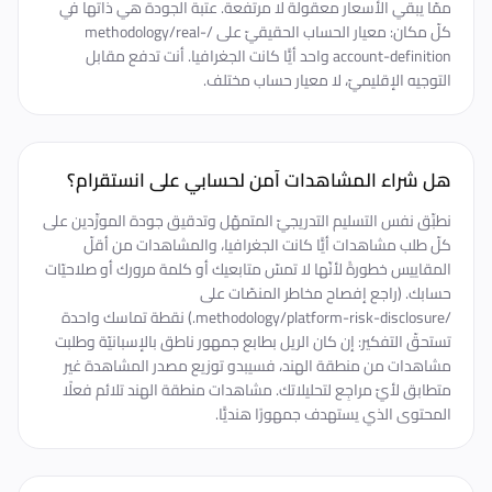
ممّا يبقي الأسعار معقولة لا مرتفعة. عتبة الجودة هي ذاتها في
كلّ مكان: معيار الحساب الحقيقيّ على /methodology/real-
account-definition واحد أيًّا كانت الجغرافيا. أنت تدفع مقابل
التوجيه الإقليميّ، لا معيار حساب مختلف.
هل شراء المشاهدات آمن لحسابي على انستقرام؟
نطبِّق نفس التسليم التدريجيّ المتمهّل وتدقيق جودة المورِّدين على
كلّ طلب مشاهدات أيًّا كانت الجغرافيا، والمشاهدات من أقلّ
المقاييس خطورةً لأنّها لا تمسّ متابعيك أو كلمة مرورك أو صلاحيّات
حسابك. (راجع إفصاح مخاطر المنصّات على
/methodology/platform-risk-disclosure.) نقطة تماسك واحدة
تستحقّ التفكير: إن كان الريل بطابع جمهور ناطق بالإسبانيّة وطلبت
مشاهدات من منطقة الهند، فسيبدو توزيع مصدر المشاهدة غير
متطابق لأيّ مراجِع لتحليلاتك. مشاهدات منطقة الهند تلائم فعلًا
المحتوى الذي يستهدف جمهورًا هنديًّا.