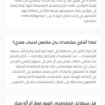
القارّة لا في سوق غير ذي صلة. يتمّ التحديد الجغرافيّ على طبقة
توجيه المورِّدين: طلبات الريلز والفيديو الموسومة بالهند توجَّه فقط
إلى مورِّدين تملك مجموعتهم توزيعًا مُثبَتًا في منطقة الهند.
(التفاصيل في إجراء ضمان الجودة على /methodology/qa-
process.)
لماذا أشتري مشاهدات بدل متابعين لحساب هنديّ؟
لأنّ مركز الثقل على انستقرام في الهند هو الريلز، والريلز تُرتَّب بسلوك
المشاهدة — عدد المشاهدات والإكمال والإعادة — أكثر بكثير من
عدد متابعي الملفّ. يمكن لريل أن يصل إلى جمهور إقليميّ كبير من
حساب ذي متابعة متواضعة إن كانت إشارة المشاهدة المبكّرة
قويّة. لذا للمنشئين والشركات الذين يعتمد نموّهم على الاكتشاف
في الخلاصة الهنديّة، تكون المشاهدات الرافعة الأكثر مباشرة.
المتابعون مصداقيّة على الملفّ؛ والمشاهدات زخم على المحتوى.
هل سيتفاعل المشاهدون الهنود فعلًا أم أنّه مجرّد