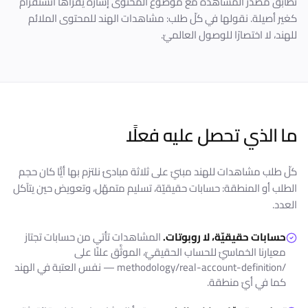
تطابق مصدر المشاهدة مع موضوع المحتوى إشارة يقرأها انستقرام
كغير أصيلة. نقولها في كلّ طلب: مشاهدات الهند للمحتوى الملائم
للهند، لا اختصارًا للوصول العالميّ.
ما الذي تحصل عليه فعلًا
كلّ طلب مشاهدات للهند مبنيّ على ثلاثة مبادئ نلتزم بها أيًّا كان حجم
الطلب أو المنطقة: حسابات حقيقيّة، تسليم متمهّل، وتعويض حين يتآكل
العدد.
حسابات حقيقيّة، لا روبوتات.
المشاهدات تأتي من حسابات تجتاز
معيارنا الخماسيّ للحساب الحقيقيّ، الموثَّق علنًا على
/methodology/real-account-definition — نفس العتبة في الهند
كما في أيّ منطقة.