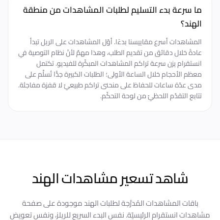
ما سرعة بدء التسليم لطلبات المشاهدات من منطقة
الهند؟
المشاهدات أسرع مقاييسنا بدءًا. أوّل المشاهدات على الريل تبدأ
عادةً خلال دقائق من تقديم الطلب، وهذا مهمّ لأنّ نظام التوصية في
انستقرام يزن سرعة تراكم المشاهدات المبكّرة للفيديو. تكتمل
معظم الأحجام خلال الساعة الأولى؛ الطلبات الكبيرة جدًّا تُسلَّم على
مدى عدّة ساعات للحفاظ على منحنى تراكم طبيعيّ لا قفزة مفاجئة.
تتابع التقدّم اللحظيّ من لوحة التحكّم.
شاهد تسعير مشاهدات الهند
باقات المشاهدات المُدرَّجة لطلبات الهند موجودة على صفحة
مشاهدات انستقرام الرئيسيّة. نفس البدء السريع للريلز، ونفس تعويض