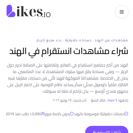
خطّي إلى المحتوى
kes.io
مشاهدات من الهند · حسابات حقيقيّة · بدء سريع للريلز
شراء مشاهدات انستقرام في الهند
الهند من أكبر جماهير انستقرام في العالم، وثقافتها على المنصّة تدور حول
الريلز — وهي مساحة يقرّر فيها سلوك المشاهدة، لا عدد المتابعين، ما
يصل إلى الخلاصة. مشاهداتنا الموجَّهة للهند تأتي من حسابات مقرّها شبه
القارّة، فتُقرأ كوصول محلّيّ مبكّر يساعد نظام التوصية على اختبار الريل على
جمهور هنديّ أوسع — بدل تراكم لا صلة له بسوقك.
راجَعَهَا
Hani S.
، قائد النموّ
·
آخر تحديث
٢٤ يونيو ٢٠٢٦
حسابات حقيقيّة موسومة بالهند
بدون كلمة مرور
3,000+
طلب منذ 2019
شاهد التسعير