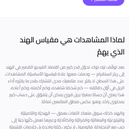
لماذا المشاهدات هي مقياس الهند
الذي يهمّ
بعد توقّف تيك توك، تحوّل قدر كبير من اقتصاد الفيديو القصير في الهند
إلى ريلز انستقرام — وحملت معها عادة قياسها الأساسيّة: المشاهدات.
على هذا السطح، لا يقرّر عدد متابعيك مدى انتشارك بقدر ما يقرّره أداء
الريل في أوّل دقائقه — كم شخصًا شاهده، وكم أكمله، وكم أعاده.
هذا يعني أنّ حسابًا صغيرًا بريل قويّ يمكن أن يتفوّق على حساب كبير
بمحتوى راكد، وهو عكس منطق المتابعين تمامًا.
والهند كذلك سوق متعدّد اللغات بعمق — الهنديّة والتاميليّة
والتيلوغيّة والبنغاليّة والمَراثيّة والكانّاديّة وغيرها تعمل كلّها جنبًا إلى
جنب مع الإنجليزيّة. فالوصول لا يكون كتلة واحدة بل خلاصات إقليميّة