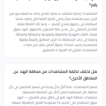
رقم؟
المشاهدات إشارة اكتشاف، لا محرّك تفاعل بذاته. ما تفعله هو منح
الريل حجم مشاهدة مبكّر يكفي لتجاوز العتبة التي يختبره عندها
انستقرام على جمهور هنديّ أوسع — وعند تلك النقطة يعتمد
التفاعل الحقيقيّ على مدى صلة المحتوى بالجمهور. الهند سوق
متعدّد اللغات (الهنديّة والتاميليّة والتيلوغيّة والبنغاليّة والمَراثيّة
وغيرها إلى جانب الإنجليزيّة)، لذا الريل المطابق إقليميًّا ولغويًّا
لمشاهديه يكسب امتدادًا عضويًّا أفضل بكثير. نحن صرحاء:
المشاهدات تشتري لك التجربة، لا التصفيق.
هل تختلف تكلفة المشاهدات من منطقة الهند عن
المناطق الأخرى؟
تسعير المشاهدات عادةً أقلّ لكلّ وحدة من تسعير المتابعين في كلّ
منطقة، لأنّ المشاهدة فعل أخفّ من المتابعة المستمرّة.
مشاهدات منطقة الهند تقع في نطاق عرض تنافسيّ — الهند
سوق انستقرام عالي الحجم، لذا مجموعة العرض الإقليميّة عميقة،