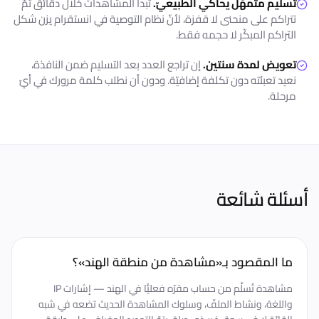
تسليم متمهّل يحاكي الطبيعيّ.
تبدأ المشاهدات خلال دقائق ثمّ
تتراكم على منحنى لا قفزة، لأنّ نظام التوصية في انستقرام يزن شكل
التراكم المبكّر لا حجمه فقط.
تعويض لمدة سنتين.
إن تراجع العدد بعد التسليم ضمن النافذة،
نعيد تعبئته دون تكلفة إضافيّة. ودون أن نطلب كلمة مرورك في أيّ
مرحلة.
أسئلة شائعة
ما المقصود بـ«مشاهدة من منطقة الهند»؟
مشاهدة تُسلَّم من حساب مقرّه فعليًّا في الهند — إشارات IP
واللغة، ونشاط الملفّ، وسلوك المشاهدة الحديث تضعه في شبه