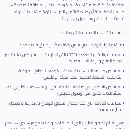
ولغويّة متراكبة، والمشاهدة المبكّرة من داخل المنطقة الصحيحة هي
ما يخبر الخوارزميّة أيّ خلاصة تنتمي إليها. هنا تُهمّ مشاهدات الهند
تحديدًا — لا الرقم وحده، بل من أين أتى.
مشاهدات هذه الصفحة تلائم بنظافة:
منشئو الريلز الهنود الذين يبنون زخمًا مبكّرًا لإطلاق فيديو جديد
العلامات والمتاجر الصغيرة (D2C) التي تستهدف مستهلكين هنودًا عبر
فيديو المنتج والإعلانات القصيرة
المنشئون في مجالات هنديّة الصلة: الكوميديا، الطبخ، الموضة،
الكريكيت، السينما، التعليم، نمط الحياة الإقليميّ
المنشئون الباحثون عن صفقات علامات في الهند — حيث يُنظر إلى أداء
المشاهدات كدليل على وصول حقيقيّ
العلامات الدوليّة التي تختبر دخول السوق الهنديّ وتريد إشارة وصول
محلّيّة مبكّرة
وهي تلائم بصعوبة الريلز التي لا صلة لمحتواها بجمهور هنديّ — عدم