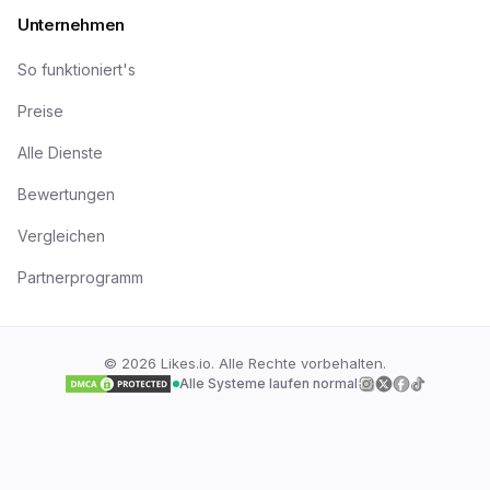
Unternehmen
So funktioniert's
Preise
Alle Dienste
Bewertungen
Vergleichen
Partnerprogramm
©
2026
Likes.io. Alle Rechte vorbehalten.
Alle Systeme laufen normal
Folge uns auf
Folge uns auf
Folge uns a
Folge uns
I