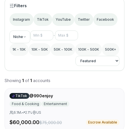
Filters
Instagram
TikTok
YouTube
Twitter
Facebook
-
Niche
1K - 10K
10K - 50K
50K - 100K
100K - 500K
500K+
Showing
1
of
1
accounts
@990enjoy
TikTok
Food & Cooking
Entertainment
6.1M
2.1
%
US
$60,000.00
$75,000.00
Escrow Available