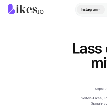
Zum Inhalt springen
Likes.io Startseite
Instagram
Lass
mi
Geprüft
Seiten-Likes, F
Signale v