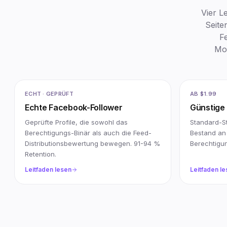
Vier L
Seite
Fe
Mod
ECHT · GEPRÜFT
AB $1.99
Echte Facebook-Follower
Günstige
Geprüfte Profile, die sowohl das
Standard-St
Berechtigungs-Binär als auch die Feed-
Bestand an
Distributionsbewertung bewegen. 91-94 %
Berechtigun
Retention.
Leitfaden lesen
Leitfaden l