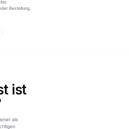
 das
eder Bestellung.
 ist
?
amer als
ichtigen