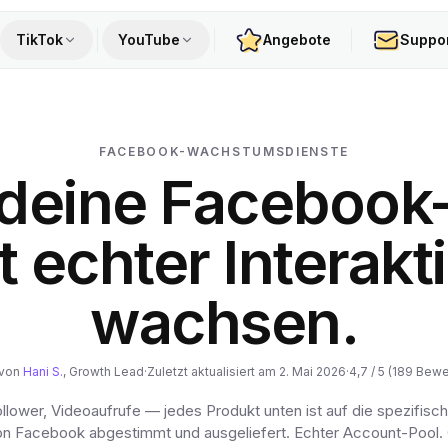
TikTok
YouTube
Angebote
Suppo
FACEBOOK-WACHSTUMSDIENSTE
 deine Facebook-
t echter Interakt
wachsen.
 von
Hani S.
, Growth Lead
·
Zuletzt aktualisiert am 2. Mai 2026
·
4,7 / 5 (189 Bew
ollower, Videoaufrufe — jedes Produkt unten ist auf die spezifisc
on Facebook abgestimmt und ausgeliefert. Echter Account-Pool.