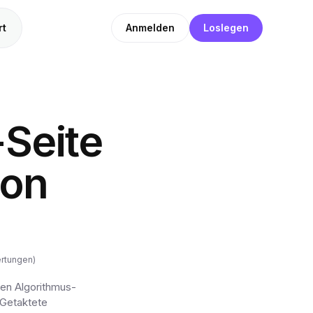
rt
Anmelden
Loslegen
Seite
ion
ertungen)
hen Algorithmus-
 Getaktete