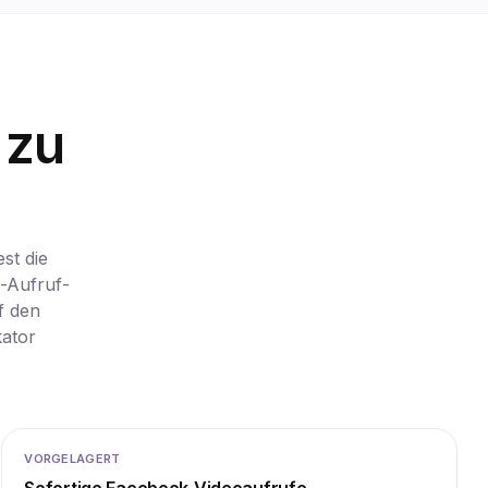
 zu
st die
-Aufruf-
f den
kator
VORGELAGERT