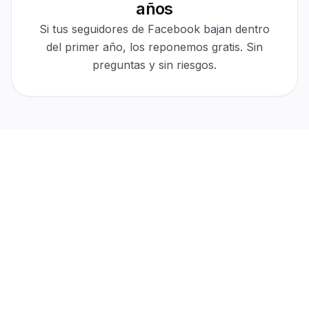
años
30-day protection
Active
$0 cost
Automatic
Si tus seguidores de Facebook bajan dentro
For refills
No tickets
del primer año, los reponemos gratis. Sin
preguntas y sin riesgos.