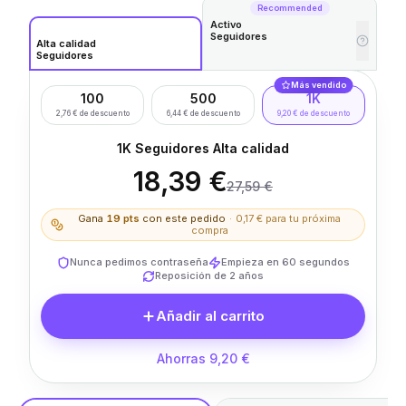
Recommended
Activo
Seguidores
Alta calidad
Seguidores
Más vendido
100
500
1K
2,76 € de descuento
6,44 € de descuento
9,20 € de descuento
1K Seguidores Alta calidad
18,39 €
27,59 €
Gana
19
pts
con este pedido
·
0,17 €
para tu próxima
compra
Nunca pedimos contraseña
Empieza en 60 segundos
Reposición de 2 años
Añadir al carrito
Ahorras 9,20 €